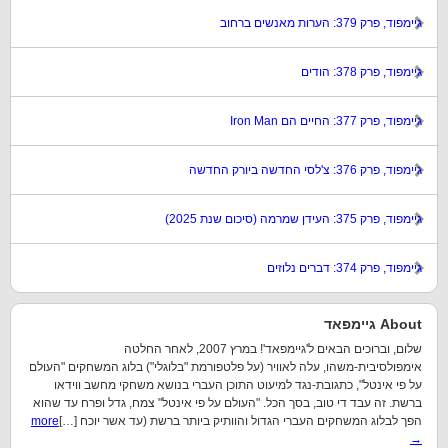
גיימפוד, פרק 379: הערות מאנשים ברחוב
גיימפוד, פרק 378: הודים
גיימפוד, פרק 377: החיים הם Iron Man
גיימפוד, פרק 376: צ'לסי החדשה ביורק החדשה
גיימפוד, פרק 375: העידן שמרמה (סיכום שנת 2025)
גיימפוד, פרק 374: דברים נלוזים
About גיימפאד
שלום, וברוכים הבאים ל'גיימפאד'! במרץ 2007, לאחר החלטה
אימפולסיבית-משהו, עלה לאוויר (על פלטפורמת "בלוגלי") בלוג המשחקים "העולם
על פי אינטל", כתגובת-נגד למיעוט התוכן העברי בנושא משחקי מחשב ווידאו
ברשת. זה עבד די טוב, בסך הכל. "העולם על פי אינטל" צמח, גדל ופרח עד שהוא
הפך לבלוג המשחקים העברי הגדול והוותיק ביותר ברשת (עד אשר יוכח […]
more
→