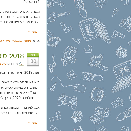
Persona 5.
משחקי אינדי, לעומת זאת, מ
משחק חדש ומקורי, והם הצליח
נעצום את העיניים ונעמיד פנ
המשך »
תגיות:
GRIS
,
Celeste
,
סיכום שנת 
2018: סיכום שנה – ארז
דצמ
30
ארז רונן|
סיכום
שנת 2018 היתה שנה יחסית פושרת בכל הקשור למשחקים.
המשובחת. במקום לסיים אות
הזאת", יצאתי ממנה עם תחו
הקונסולות ב-2020, הולך להיות ממש ממש משעמם עד אז".
אבל למרבה השמחה, גם שהת
הקדמות מיותרות – הדברים ש
המשך »