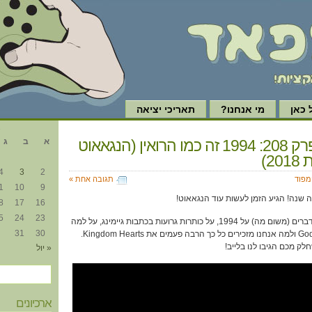
כאן
מי אנחנו?
תאריכי יציאה
א
גיימפוד, פרק 208: 1994 זה כמו הרואין (הנגאאוט
א
ב
ג
2)
4
3
2
ימפוד
תגובה אחת »
1
10
9
ה שנה! הגיע הזמן לעשות עוד הנגאאוט!
8
17
16
5
24
23
בסיכום שנת 2018 אנחנו מדברים (משום מה) על 1994, על כותרות גרועות בכתבות גיימינג, על למה
31
30
זיירמן לא אוהב את God of War ולמה אנחנו מזכירים כל כך הרבה פעמים את Kingdom Hearts.
חלק מכם הגיבו לנו בלייב!
« יול
ארכיונים