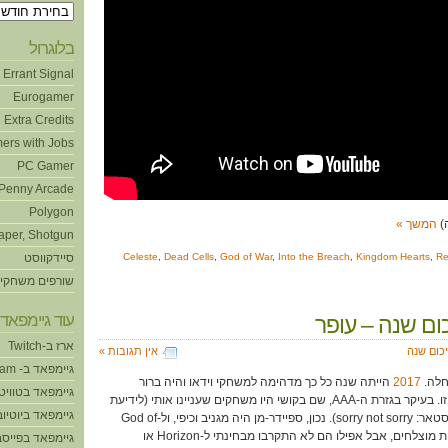
ארכיונים
בלוגרול
Errant Signal
Eurogamer
Extra Credits
ers with Jobs
PC Gamer
Penny Arcade
Polygon
המשך »
aper, Shotgun
Re
,
Kingdom Hearts
,
Into the Breach
,
God of War
,
Dead Cells
,
Celeste
סיידקווסט
שורפים משחקי
עוד גיימפאד!
ארז ב-Twitch
כום שנה
אין תגובות »
גיימפאד ב- Steam
חלה.
2017
הייתה שנה כל כך מדהימה למשחקי וידאו והיה ברור
גיימפאד בטוויט
ש-2018 תפסיד בהשוואה הזו. בעיקר בגזרת ה-AAA, שם בקושי היו משחקים שעניינו אותי (לידיעת
גיימפאד ביוטיוב
הקוראים EA, יוביסופט, ורוקסטאר: sorry not sorry). נכון, ספיידר-מן היה מגניב וכיפי, ול-God of
War היה בימוי מדהים וקרבות מוצלחים, אבל אפילו הם לא התקרבו מבחינתי ל-Horizon או
גיימפאד בפייסב