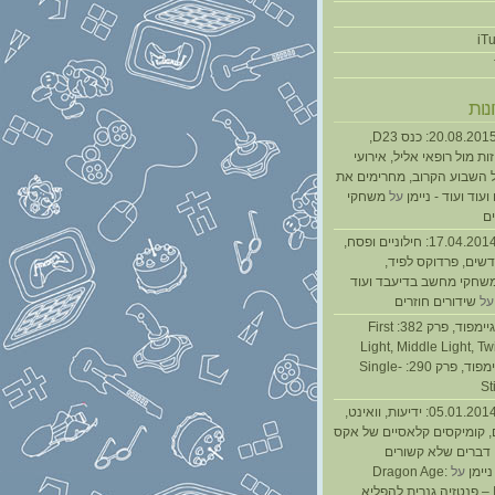
נות
נגנז בגנזך 20.08.2015: כנס D23,
ת מול רופאי אליל, אירועי
 השבוע הקרוב, מחרימים את
עוד ועוד - ניימן
על
משחקי
ם
נגנז בגנזך 17.04.2014: חילוניים ופסח,
שים, פרדוקס לפיד,
משחקי מחשב בדיעבד ועוד
ל
שידורים חוזרים
גיימפאד » גיימפוד, פרק 382: First
Light, Middle Light, Twi
גיימפוד, פרק 290: Single-
St
נגנז בגנזך 05.01.2014: ידיעות, וואינט,
, קומיקסים קלאסיים של אקס
ן דברים שלא קשורים
ניימן
על
Dragon Age:
Inquisition – פנטזיה גנרית להפליא