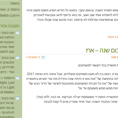
גיימפוד
גיימפוד ב- iTunes
מש הפגיזו השנה. ובאופן עקבי. כמעט כל חודש הופיע משום מקום איזה
ו להפתיע אותי שוב ושוב. אז בואו נדחוף לרגע אצבעות לאוזניים,
זיירמן ב-Twitch
ים שהמפיצות הגדולות לא קיימות. הנה סיכום שנה שכולו אינדי.
תגובות אחרו
2018
החלפת מזוזו
האמנות של
סופר פארם ו
קצב להמוני
 שנה
2 תגובות »
אלבומים חד
ספיידרמן, 
ועוד - ניימן
ע
היא לא הייתה גרועה בשום צורה, ויצאו בה לא מעט משחקים מוצלחים, אבל איפה היא ואיפה 2017
ה בתחושה של "אוה וואו זו היתה שנה נהדרת מה עוד ימציאו בתעשייה
light, Last
שה של "אה כל חברות המשחקים מתכוננות לשיגור של הדור הבא של
Light
על
ick Walker
עשייה הזאת די משעממת יש לה הברקות. אז הנה, ללא (עוד)
הכי אהבתי השנה. ועוד אחד שעדיין גורם לי קצת לבכות.
ישראל היום
מן וגם המו
לעיתונים! - 