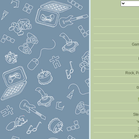
Gam
Rock, P
ם
ר
וק