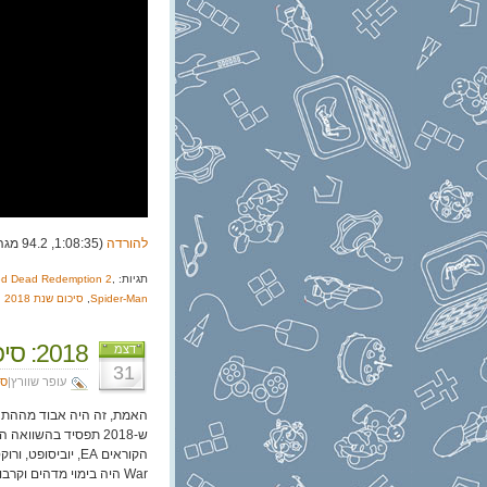
להורדה
(1:08:35, 94.2 מגה)
תגיות:
,
d Dead Redemption 2
Spider-Man
,
סיכום שנת 2018
2018: סיכום שנה – עופר
דצמ
31
עופר שוורץ|
סי
האמת, זה היה אבוד מההת