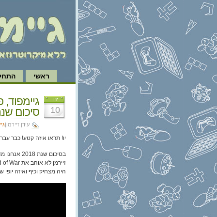
ראשי
התחל 
ינו
10
סיכום שנת 018
עידן זיירמן|
גי
יו! תראו איזה קטע! כבר עבר
היה מצחיק וכיף ואיזה יופי ש