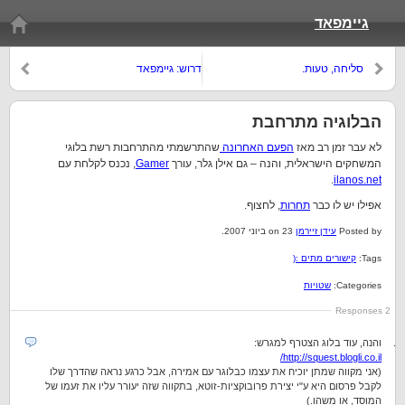
גיימפאד
סליחה, טעות.
דרוש: גיימפאד
הבלוגיה מתרחבת
לא עבר זמן רב מאז
הפעם האחרונה
שהתרשמתי מהתרחבות רשת בלוגי
המשחקים הישראלית, והנה – גם אילן גלר, עורך
Gamer
, נכנס לקלחת עם
.
ilanos.net
אפילו יש לו כבר
תחרות
, לחצוף.
Posted by
עידן זיירמן
on 23 ביוני 2007.
Tags:
קישורים מתים :(
Categories:
שטויות
2 Responses
והנה, עוד בלוג הצטרף למגרש:
http://squest.blogli.co.il/
(אני מקווה שמתן יוכיח את עצמו כבלוגר עם אמירה, אבל כרגע נראה שהדרך שלו
לקבל פרסום היא ע"י יצירת פרובוקציות-זוטא, בתקווה שזה יעורר עליו את זעמו של
המוסד, או משהו.)