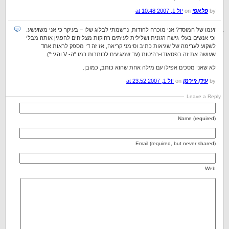
by
פלאפי
on
יול 1, 2007 at 10:48
זעמו של המוסד? אני מוכרח להודות, נרשמתי לבלוג שלו – בעיקר כי אני משועשע.
וכי אנשים בעלי גישה רגזנית ושלילית לעיתים רחוקות מצליחים להפגין אותה מבלי
לשקוע לערימה של שגיאות כתיב וסימני קריאה, אז זה די מספק לראות אחד
שעושה את זה בפסאודו-רהיטות (עד שמגיעים לכותרות כמו "ה- V והגיי").
לא שאני מסכים אפילו עם מילה אחת שהוא כותב, כמובן.
by
עידן זיירמן
on
יול 1, 2007 at 23:52
Leave a Reply
Name (required)
Email (required, but never shared)
Web