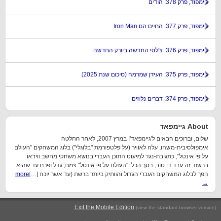
גיימפוד, פרק 378: הודים
גיימפוד, פרק 377: החיים הם Iron Man
גיימפוד, פרק 376: צ'לסי החדשה ביורק החדשה
גיימפוד, פרק 375: העידן שמרמה (סיכום שנת 2025)
גיימפוד, פרק 374: דברים נלוזים
About גיימפאד
שלום, וברוכים הבאים ל'גיימפאד'! במרץ 2007, לאחר החלטה
אימפולסיבית-משהו, עלה לאוויר (על פלטפורמת "בלוגלי") בלוג המשחקים "העולם
על פי אינטל", כתגובת-נגד למיעוט התוכן העברי בנושא משחקי מחשב ווידאו
ברשת. זה עבד די טוב, בסך הכל. "העולם על פי אינטל" צמח, גדל ופרח עד שהוא
הפך לבלוג המשחקים העברי הגדול והוותיק ביותר ברשת (עד אשר יוכח […]
more
→
.
Exit the Mobile Edition
(view the standard browser version)