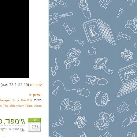
להורדה
(52:45, 72.4 מגה)
המשך »
תגיות:
007 First Light
The
,
Sony
,
Mixtape
ot: The Millennium Tales
,
Xbox
גיימפוד, פרק 381: האם
יונ
29
עופר שוורץ|
גי