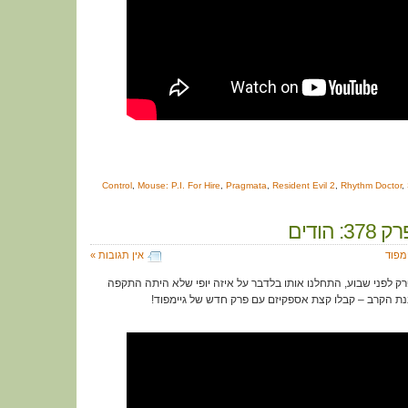
Control
,
Mouse: P.I. For Hire
,
Pragmata
,
Resident Evil 2
,
Rhythm Doctor
,
 הודים
ימפוד
אין תגובות »
 לפני שבוע, התחלנו אותו בלדבר על איזה יופי שלא היתה התקפה
נת הקרב – קבלו קצת אספקיזם עם פרק חדש של גיימפוד!