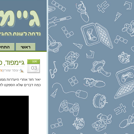
ראשי
התחל 
גיימפוד, פרק 383: סימולטו
אוג
03
עופר שוורץ|
גי
יאיר חזר אחרי היעדרות ממו
כמה דברים שלא הספקנו לד