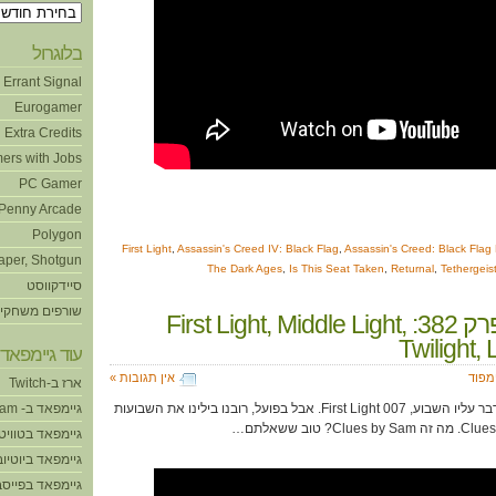
ארכיונים
בלוגרול
Errant Signal
Eurogamer
Extra Credits
ers with Jobs
PC Gamer
Penny Arcade
Polygon
,
Assassin's Creed IV: Black Flag
,
Assassin's Creed: Black Fla
aper, Shotgun
The Dark Ages
,
Is This Seat Taken
,
Returnal
,
Tethergeis
סיידקווסט
שורפים משחקי
גיימפוד, פרק 382: First Light, Middle Light,
Twilight, 
עוד גיימפאד!
ימפוד
אין תגובות »
ארז ב-Twitch
היה לנו משחק גדול ממש לדבר עליו השבוע, 007 First Light. אבל בפועל, רובנו בילינו את השבועות
גיימפאד ב- Steam
גיימפאד בטוויט
גיימפאד ביוטיוב
גיימפאד בפייסב