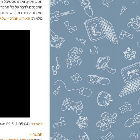
התכנסנו לדבר על כל ההכרזות 
מאיתנו קצת. כמובן שהיו גם 
מלאות:
האירוע המרכזי של קי
להורדה
(1:05:04, 89.5 מגה)
המשך »
תגיות:
Summer Game Fest
,
er