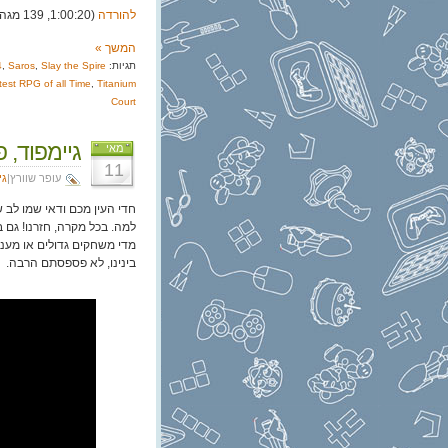
להורדה
(1:00:20, 139 מגה)
המשך »
תגיות:
Slay the Spire
,
Saros
,
4
est RPG of all Time
,
Titanium
Court
גיימפוד, פרק 379: הערות מא
מאי
11
עופר שוורץ|
גי
חדי העין מכם ודאי שמו לב
למה. בכל מקרה, חזרנו! גם 
מדי משחקים גדולים או מעניי
בינינו, לא פספסתם הרבה.