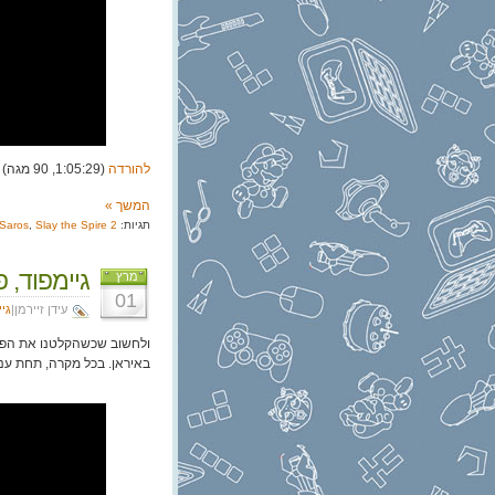
להורדה
(1:05:29, 90 מגה)
המשך »
תגיות:
Slay the Spire 2
,
Saros
גיימפוד, פרק 378:
מרץ
01
עידן זיירמן|
גי
ולחשוב שכשהקלטנו את הפרק
באיראן. בכל מקרה, תחת ענ