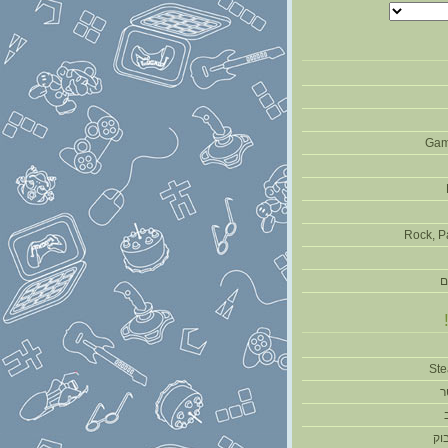
Gam
Rock, P
ם
ר
וק