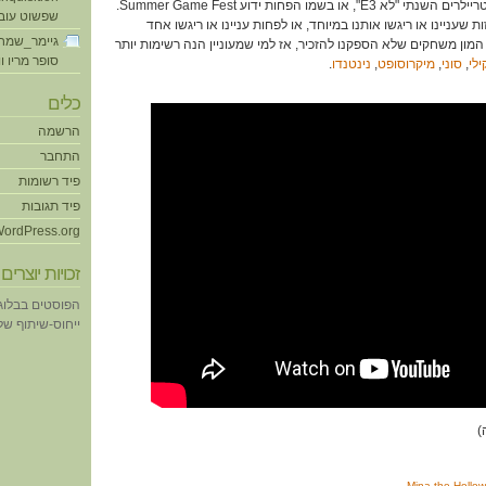
הגיע הקיץ, ואיתו פסטיבל הטריילרים השנתי "לא E3", או בשמו הפחות ידוע Summer Game Fest.
שפשוט עוב
שעניינו או ריגשו אותנו במיוחד, או לפחות עניינו או ריגשו אחד
גיימר_שמח
המון משחקים שלא הספקנו להזכיר, אז למי שמעוניין הנה רשימות יותר
סופר מריו ו
לי
,
סוני
,
מיקרוסופט
,
נינטנדו
.
כלים
הרשמה
התחבר
פיד רשומות
פיד תגובות
ordPress.org
זכויות יוצרים
הפוסטים בבלוג
ייחוס-שיתוף של eative Commons
Mina the Hollow