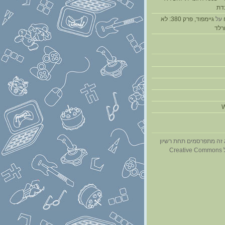
דת
על
גיימפוד, פרק 380: לא
ורלד
W
 זה מתפרסמים תחת רשיון
Cr