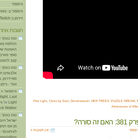
גיימפוד
גיימפוד ב- iTunes
זיירמן ב-Twitch
תגובות אחרו
החלפת מזוזו
האמנות של
סופר פארם ו
קצב להמוני
אלבומים חד
ספיידרמן, 
ועוד - ניימן
ע
light, Last
,
Clues by Sam
,
Denshattack!
,
HER TREES: PUZZLE DREAM
,
Light
על
Adventures of Elli
ick Walker
 זה סורה?
ישראל היום
מן וגם המו
ימפוד
אין תגובות »
לעיתונים! - 