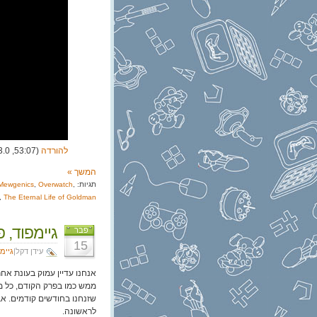
להורדה
(53:07, 73.0 מגה)
המשך »
תגיות:
,
Overwatch
,
Mewgenics
,
The Eternal Life of Goldman
גיימפוד, פרק 377: החיים ה
פבר
15
עידן דקל|
גיימ
אנחנו עדיין עמוק בעונת אחר
ממש כמו בפרק הקודם, כל מה
שזנחנו בחודשים קודמים. א
לראשונה.