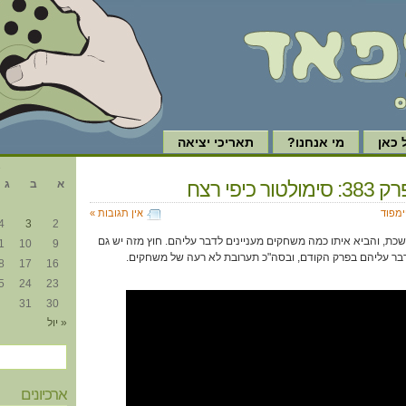
כאן
מי אנחנו?
תאריכי יציאה
א
ר כיפי רצח
א
ב
ג
ימפוד
אין תגובות »
4
3
2
שכת, והביא איתו כמה משחקים מעניינים לדבר עליהם. חוץ מזה יש גם
1
10
9
בר עליהם בפרק הקודם, ובסה"כ תערובת לא רעה של משחקים.
8
17
16
5
24
23
31
30
« יול
ארכיונים