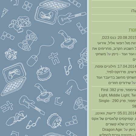
נות
נגנז בגנזך 20.08.2015: כנס D23,
ת מול רופאי אליל, אירועי
 השבוע הקרוב, מחרימים את
עוד ועוד - ניימן
על
משחקי
ם
נגנז בגנזך 17.04.2014: חילוניים ופסח,
שים, פרדוקס לפיד,
משחקי מחשב בדיעבד ועוד
ל
שידורים חוזרים
גיימפאד » גיימפוד, פרק 382: First
Light, Middle Light, Twi
גיימפוד, פרק 290: Single-
St
נגנז בגנזך 05.01.2014: ידיעות, וואינט,
, קומיקסים קלאסיים של אקס
ן דברים שלא קשורים
ניימן
על
Dragon Age:
Inquisition – פנטזיה גנרית להפליא