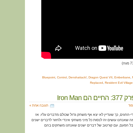
Bluepoint
,
Control
,
Denshattack!
,
Dragon Quest VII
,
Emberbane
,
Replaced
,
Resident Evil Village
ם Iron Man
פוד
תגובה אחת »
י-החגים, כך שעדיין לא יצא אף משחק גדול שכולם מדברים עליו. אז
 שאנחנו עושים זה לנסות כל מיני משחקי אינדי ולחזור לדברים ישנים
בל הפעם, עם קורטוב של דברים ישנים שאנחנו משחקים בהם