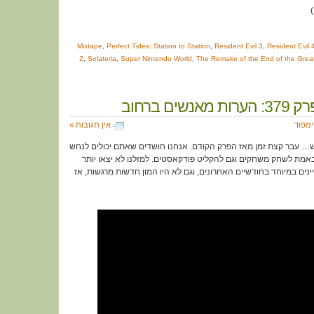
Mixtape
,
Perfect Tides: Station to Station
,
Resident Evil 3
,
Resident Evil 
2
,
Solateria
,
Super Nintendo World
,
The Remake of the End of the Great
נשים ברחוב
ימפוד
אין תגובות »
 ש… עבר קצת זמן מאז הפרק הקודם. אנחנו חושדים שאתם יכולים לנחש
באמת לשחק משחקים וגם להקליט פודקאסטים. למזלנו לא יצאו יותר
נים במיוחד בחודשיים האחרונים, וגם לא היו המון חדשות מרגשות, אז