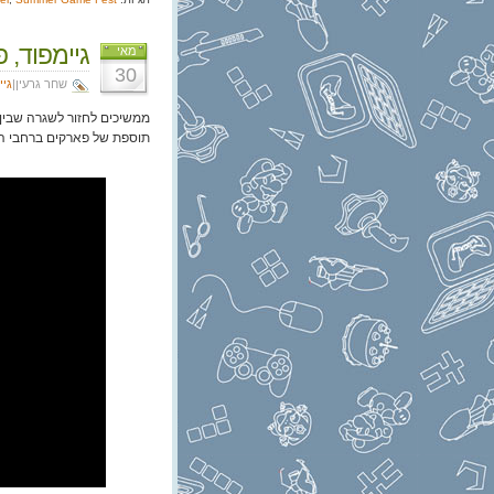
גיימפוד, פרק 380: לא סופר 
מאי
30
שחר גרעין|
גיי
ממשיכים לחזור לשגרה שבין 
תוספת של פארקים ברחבי ה