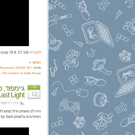
להורדה
(57:19, 78.8 מגה)
המשך »
תגיות:
007 First Light
DOOM:
,
g Resynced
t
,
The Incident at Gally House
יול
12
Last Light
עידן זיירמן|
גי
האחרונים בלשחק Clues by Sam. מה זה Clues by Sam? טוב ששאלתם…