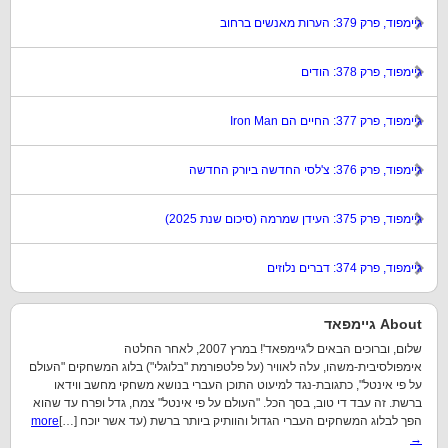
גיימפוד, פרק 379: הערות מאנשים ברחוב
גיימפוד, פרק 378: הודים
גיימפוד, פרק 377: החיים הם Iron Man
גיימפוד, פרק 376: צ'לסי החדשה ביורק החדשה
גיימפוד, פרק 375: העידן שמרמה (סיכום שנת 2025)
גיימפוד, פרק 374: דברים נלוזים
About גיימפאד
שלום, וברוכים הבאים ל'גיימפאד'! במרץ 2007, לאחר החלטה
אימפולסיבית-משהו, עלה לאוויר (על פלטפורמת "בלוגלי") בלוג המשחקים "העולם
על פי אינטל", כתגובת-נגד למיעוט התוכן העברי בנושא משחקי מחשב ווידאו
ברשת. זה עבד די טוב, בסך הכל. "העולם על פי אינטל" צמח, גדל ופרח עד שהוא
הפך לבלוג המשחקים העברי הגדול והוותיק ביותר ברשת (עד אשר יוכח […]
more
→