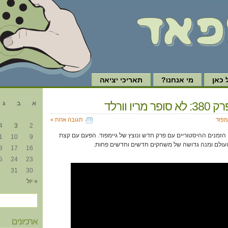
כאן
מי אנחנו?
תאריכי יציאה
א
מריו וורלד
א
ב
ג
מפוד
תגובה אחת »
4
3
2
הזמנים ההיסטוריים עם פרק חדש ונוצץ של גיימפוד. הפעם עם קצת
1
10
9
עולם ומנה גדושה של משחקים חדשים וחדשים פחות.
8
17
16
5
24
23
31
30
« יול
ארכיונים