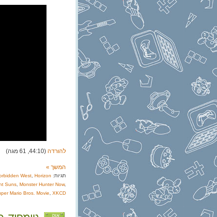
להורדה
(44:10, 61 מגה)
המשך »
תגיות:
Horizon
,
orbidden West
ht Suns
,
Monster Hunter Now
,
per Mario Bros. Movie
,
XKCD
אוק