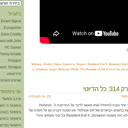
ארכיונים
בלוגרול
Errant Signal
Eurogamer
Extra Credits
ers with Jobs
PC Gamer
Penny Arcade
Polygon
Mixtape
,
Perfect Tides: Station to Station
,
Resident Evil 3
,
Resident Evil 
aper, Shotgun
2
,
Solateria
,
Super Nintendo World
,
The Remake of the End of the Great
סיידקווסט
שורפים משחקי
 הדיוטי
עוד גיימפאד!
ימפוד
אין תגובות »
ארז ב-Twitch
חודש חם לפנינו, אז איזו דרך יותר טובה להתחיל אותו מאשר לדבר על ההרחבה ל- Horizon:
גיימפאד ב- Steam
For, שמתרחשת בחופים הבוערים של לוס אנג'לס? חוץ ממנה דיברנו גם על הסרט של
גיימפאד בטוויט
"האחים סופר מריו" (החדש! לא הזה משנות התשעים!), Resident Evil 4 וכל מיני משחקי אינדי
גיימפאד ביוטיוב
גיימפאד בפייסב