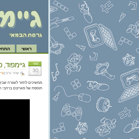
ראשי
התחל 
גיימפוד, פרק 380: לא סופר 
מאי
30
שחר גרעין|
גיי
ממשיכים לחזור לשגרה שבין 
תוספת של פארקים ברחבי ה