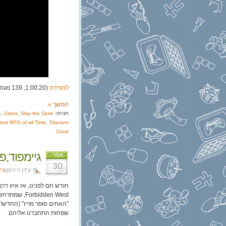
להורדה
(1:00:20, 139 מגה)
המשך »
תגיות:
Slay the Spire
,
Saros
,
4
est RPG of all Time
,
Titanium
Court
גיימפוד,פרק 314: כל
אפר
30
עידן זיירמן|
גי
bidden West
שפחות התחברנו אליהם.