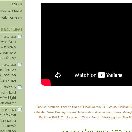
גיימפוד
גיימפוד ב- iTunes
זיירמן ב-Twitch
תגובות אחרו
החלפת מזוזו
האמנות של
סופר פארם ו
קצב להמוני
אלבומים חד
ספיידרמן, 
ועוד - ניימן
ע
light, Last
Light
על
ick Walker
Blocky Dungeon
,
Escape Speed
,
Final Fantasy 16
,
Gravity
,
Horizon F
Forbidden West Burning Shores
,
Immortals of Aveum
,
Loop Hero
,
Midnig
ישראל היום
Resident Evil 4
,
The Legend of Zelda: Tears of the Kingdom
,
The Su
מן וגם המו
לעיתונים! - 