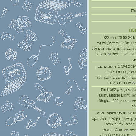
נות
נגנז בגנזך 20.08.2015: כנס D23,
ת מול רופאי אליל, אירועי
 השבוע הקרוב, מחרימים את
עוד ועוד - ניימן
על
משחקי
ם
נגנז בגנזך 17.04.2014: חילוניים ופסח,
שים, פרדוקס לפיד,
משחקי מחשב בדיעבד ועוד
ל
שידורים חוזרים
גיימפאד » גיימפוד, פרק 382: First
Light, Middle Light, Twi
גיימפוד, פרק 290: Single-
St
נגנז בגנזך 05.01.2014: ידיעות, וואינט,
, קומיקסים קלאסיים של אקס
ן דברים שלא קשורים
ניימן
על
Dragon Age:
Inquisition – פנטזיה גנרית להפליא