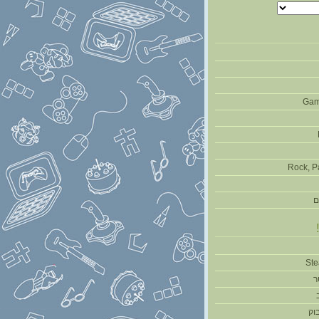
Gam
Rock, P
ם
ר
וק