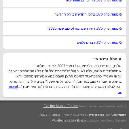
גיימפוד, פרק 377: החיים הם Iron Man
גיימפוד, פרק 376: צ'לסי החדשה ביורק החדשה
גיימפוד, פרק 375: העידן שמרמה (סיכום שנת 2025)
גיימפוד, פרק 374: דברים נלוזים
About גיימפאד
שלום, וברוכים הבאים ל'גיימפאד'! במרץ 2007, לאחר החלטה
אימפולסיבית-משהו, עלה לאוויר (על פלטפורמת "בלוגלי") בלוג המשחקים "העולם
על פי אינטל", כתגובת-נגד למיעוט התוכן העברי בנושא משחקי מחשב ווידאו
ברשת. זה עבד די טוב, בסך הכל. "העולם על פי אינטל" צמח, גדל ופרח עד שהוא
הפך לבלוג המשחקים העברי הגדול והוותיק ביותר ברשת (עד אשר יוכח […]
more
→
.
Exit the Mobile Edition
(view the standard browser version)
Carrington
and
WordPress
Proudly powered by
.
התחבר
|
הרשמה
WordPress Mobile Edition
available from Crowd Favorite.