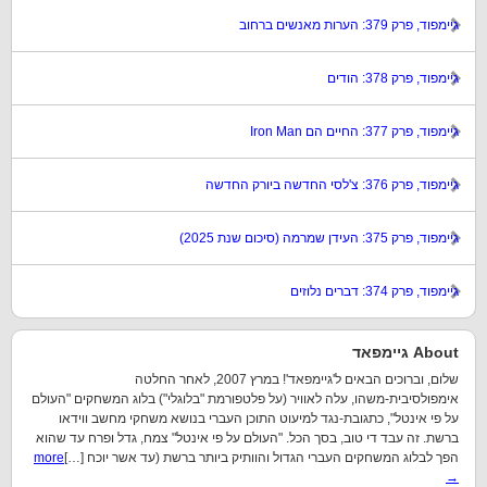
גיימפוד, פרק 379: הערות מאנשים ברחוב
גיימפוד, פרק 378: הודים
גיימפוד, פרק 377: החיים הם Iron Man
גיימפוד, פרק 376: צ'לסי החדשה ביורק החדשה
גיימפוד, פרק 375: העידן שמרמה (סיכום שנת 2025)
גיימפוד, פרק 374: דברים נלוזים
About גיימפאד
שלום, וברוכים הבאים ל'גיימפאד'! במרץ 2007, לאחר החלטה
אימפולסיבית-משהו, עלה לאוויר (על פלטפורמת "בלוגלי") בלוג המשחקים "העולם
על פי אינטל", כתגובת-נגד למיעוט התוכן העברי בנושא משחקי מחשב ווידאו
ברשת. זה עבד די טוב, בסך הכל. "העולם על פי אינטל" צמח, גדל ופרח עד שהוא
הפך לבלוג המשחקים העברי הגדול והוותיק ביותר ברשת (עד אשר יוכח […]
more
→