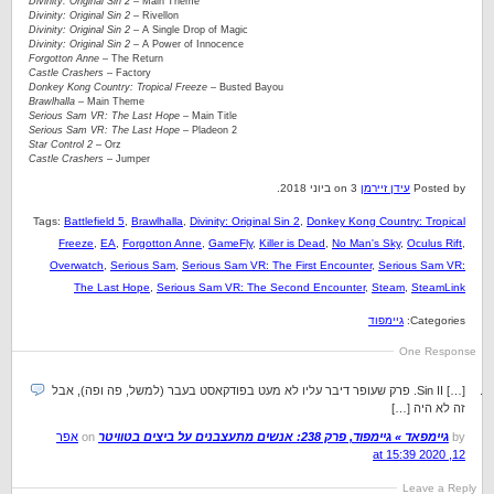
Divinity: Original Sin 2
– Main Theme
Divinity: Original Sin 2
– Rivellon
Divinity: Original Sin 2
– A Single Drop of Magic
Divinity: Original Sin 2
– A Power of Innocence
Forgotton Anne
– The Return
Castle Crashers
– Factory
Donkey Kong Country: Tropical Freeze
– Busted Bayou
Brawlhalla
– Main Theme
Serious Sam VR: The Last Hope
– Main Title
Serious Sam VR: The Last Hope
– Pladeon 2
Star Control 2
– Orz
Castle Crashers
– Jumper
Posted by
עידן זיירמן
on 3 ביוני 2018.
Tags:
Battlefield 5
,
Brawlhalla
,
Divinity: Original Sin 2
,
Donkey Kong Country: Tropical
Freeze
,
EA
,
Forgotton Anne
,
GameFly
,
Killer is Dead
,
No Man's Sky
,
Oculus Rift
,
Overwatch
,
Serious Sam
,
Serious Sam VR: The First Encounter
,
Serious Sam VR:
The Last Hope
,
Serious Sam VR: The Second Encounter
,
Steam
,
SteamLink
Categories:
גיימפוד
One Response
[…] Sin II. פרק שעופר דיבר עליו לא מעט בפודקאסט בעבר (למשל, פה ופה), אבל
זה לא היה […]
by
גיימפאד » גיימפוד, פרק 238: אנשים מתעצבנים על ביצים בטוויטר
on
אפר
12, 2020 at 15:39
Leave a Reply