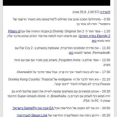
להורדה
(1:00:57, 55.8 מגה)
0:30 – מתחילים! חסכנו מכם את הפיילוט ל"פודקאסט מזג האוויר הרשמי של
גיימפאד". תודו לנו אחר כך.
1:20 – עופר חוזר ל- Divinity: Original Sin 2 (בעקבות החוויה שלו עם
Pillars of
Eternity 2 בפרק הקודם
). אם מישהו רוצה לנסות את מוד האיזון שהוא מדבר עליו,
הוא נמצא
כאן
.
11:40 – את סדרת הפוסטים המדוברת, שעוסקת במשחק ב- Far Cry 2 עם
Permadeath, אפשר למצוא
כאן
.
12:30 – עופר שיחק ב- Forgotton Anne, משחק קטן וסביר עם שם עם איות
מציק.
17:30 – אני לא בטוח לגמרי איך זה קרה, אבל עופר מדבר על Overwatch.
21:10 – גיא חוזר לדבר על ה- endgame של Donkey Kong Country: Tropical
Freeze ובדרך לא מצליח להגיד "דונקי קונג".
29:30 – אנחנו ממשיכים עם משחקים שקשה לאיית את השם שלהם! לגיא גם
היה ממש כיף לשחק עם חברים ב- Brawlhalla, ה- Super-smash-clone החינמי
שזמין ל- PC ול- PS4.
34:50 – זה עוד לא הקטע של החדשות אבל
EA קונה את GameFly בישראל.
35:20 – זיירמן ניסה את האפליקציה החדשה של
Steam Link לאנדרואיד
.