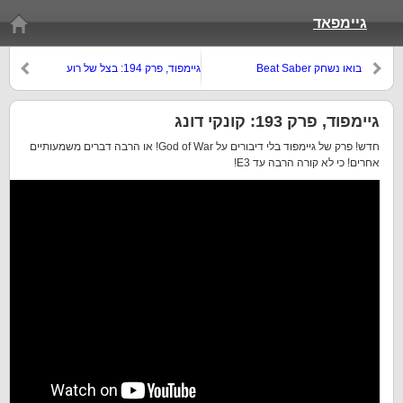
גיימפאד
בואו נשחק Beat Saber
גיימפוד, פרק 194: בצל של רוע
(סיכום E3 2018)
גיימפוד, פרק 193: קונקי דונג
חדש! פרק של גיימפוד בלי דיבורים על God of War! או הרבה דברים משמעותיים
אחרים! כי לא קורה הרבה עד E3!