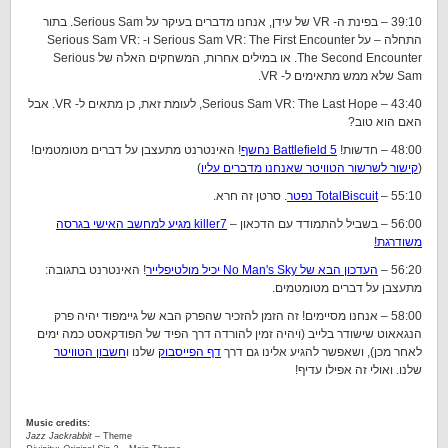
39:10 – בפינת ה- VR של עידן, אנחנו מדברים בעיקר על Serious Sam. בתור
התחלה – על Serious Sam VR: The First Encounter ו- Serious Sam VR:
The Second Encounter. או במילים אחרות, המשחקים האלה של Serious
Sam שלא ממש מתאימים ל- VR.
43:40 – Serious Sam VR: The Last Hope, לעומת זאת, כן מתאים ל- VR. אבל
האם הוא טוב?
48:00 – חדשות!
Battlefield 5 נחשף
! האינטרנט מתעצבן על דברים מטומטמים!
(
קישור לשרשור הטוויטר שאנחנו מדברים עליו
)
55:10 –
TotalBiscuit נפטר
. סרטן זה חרא.
56:00 – בשביל להתמודד עם הדכאון –
killer7 מגיע למחשב האישי בגרסה
משודרגת!
56:20 –
העדכון הבא של No Man's Sky יכיל מולטיפלייר
! האינטרנט בתגובה:
מתעצבן על דברים מטומטמים.
58:00 – אנחנו מסיימים! זה הזמן להזכיר שהפרק הבא של גיימפוד יהיה פרק
הנגאאוט שישודר בלייב (ויהיה זמין להורדה דרך הפיד של הפודקאסט כמה ימים
לאחר מכן), ושאפשר להגיע אלינו גם דרך
דף הפייסבוק
שלנו ו
חשבון הטוויטר
שלנו. ואולי זה אפילו עדיף!
Music credits:
Jazz Jackrabbit
– Theme