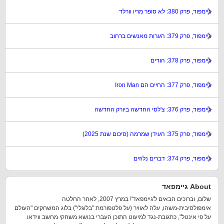
גיימפוד, פרק 380: לא סופר מריו וורלד
גיימפוד, פרק 379: הערות מאנשים ברחוב
גיימפוד, פרק 378: הודים
גיימפוד, פרק 377: החיים הם Iron Man
גיימפוד, פרק 376: צ'לסי החדשה ביורק החדשה
גיימפוד, פרק 375: העידן שמרמה (סיכום שנת 2025)
גיימפוד, פרק 374: דברים נלוזים
About גיימפאד
שלום, וברוכים הבאים ל'גיימפאד'! במרץ 2007, לאחר החלטה
אימפולסיבית-משהו, עלה לאוויר (על פלטפורמת "בלוגלי") בלוג המשחקים "העולם
על פי אינטל", כתגובת-נגד למיעוט התוכן העברי בנושא משחקי מחשב ווידאו