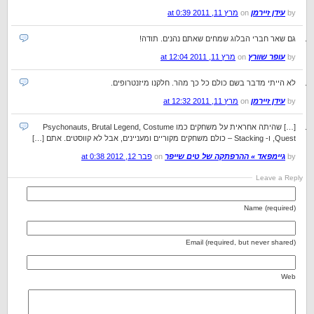
by
עידן זיירמן
on
מרץ 11, 2011 at 0:39
גם שאר חברי הבלוג שמחים שאתם נהנים. תודה!
by
עופר שוורץ
on
מרץ 11, 2011 at 12:04
לא הייתי מדבר בשם כולם כל כך מהר. חלקנו מיזנטרופים.
by
עידן זיירמן
on
מרץ 11, 2011 at 12:32
[…] שהיתה אחראית על משחקים כמו Psychonauts, Brutal Legend, Costume
Quest, ו- Stacking – כולם משחקים מקוריים ומעניינים, אבל לא קווסטים. אתם […]
by
גיימפאד » ההרפתקה של טים שייפר
on
פבר 12, 2012 at 0:38
Leave a Reply
Name (required)
Email (required, but never shared)
Web