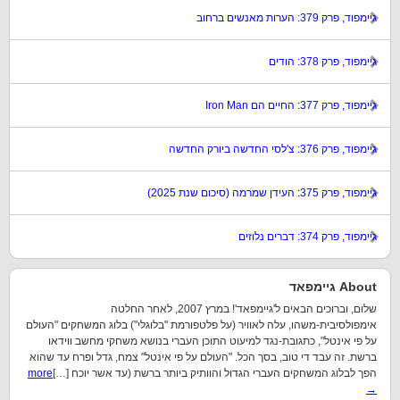
גיימפוד, פרק 379: הערות מאנשים ברחוב
גיימפוד, פרק 378: הודים
גיימפוד, פרק 377: החיים הם Iron Man
גיימפוד, פרק 376: צ'לסי החדשה ביורק החדשה
גיימפוד, פרק 375: העידן שמרמה (סיכום שנת 2025)
גיימפוד, פרק 374: דברים נלוזים
About גיימפאד
שלום, וברוכים הבאים ל'גיימפאד'! במרץ 2007, לאחר החלטה
אימפולסיבית-משהו, עלה לאוויר (על פלטפורמת "בלוגלי") בלוג המשחקים "העולם
על פי אינטל", כתגובת-נגד למיעוט התוכן העברי בנושא משחקי מחשב ווידאו
ברשת. זה עבד די טוב, בסך הכל. "העולם על פי אינטל" צמח, גדל ופרח עד שהוא
הפך לבלוג המשחקים העברי הגדול והוותיק ביותר ברשת (עד אשר יוכח […]
more
→