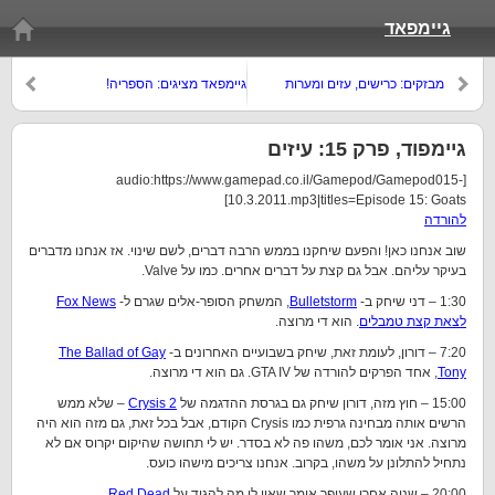
גיימפאד
מבזקים: כרישים, עזים ומערות
גיימפאד מציגים: הספריה!
גיימפוד, פרק 15: עיזים
[audio:https://www.gamepad.co.il/Gamepod/Gamepod015-
10.3.2011.mp3|titles=Episode 15: Goats]
להורדה
שוב אנחנו כאן! והפעם שיחקנו בממש הרבה דברים, לשם שינוי. אז אנחנו מדברים
בעיקר עליהם. אבל גם קצת על דברים אחרים. כמו על Valve.
1:30 – דני שיחק ב-
Bulletstorm
, המשחק הסופר-אלים שגרם ל-
Fox News
לצאת קצת טמבלים
. הוא די מרוצה.
7:20 – דורון, לעומת זאת, שיחק בשבועיים האחרונים ב-
The Ballad of Gay
Tony
, אחד הפרקים להורדה של GTA IV. גם הוא די מרוצה.
15:00 – חוץ מזה, דורון שיחק גם בגרסת ההדגמה של
Crysis 2
– שלא ממש
הרשים אותה מבחינה גרפית כמו Crysis הקודם, אבל בכל זאת, גם מזה הוא היה
מרוצה. אני אומר לכם, משהו פה לא בסדר. יש לי תחושה שהיקום יקרוס אם לא
נתחיל להתלונן על משהו, בקרוב. אנחנו צריכים מישהו כועס.
20:00 – שניה אחרי שעופר אומר שאין לו מה להגיד על
Red Dead