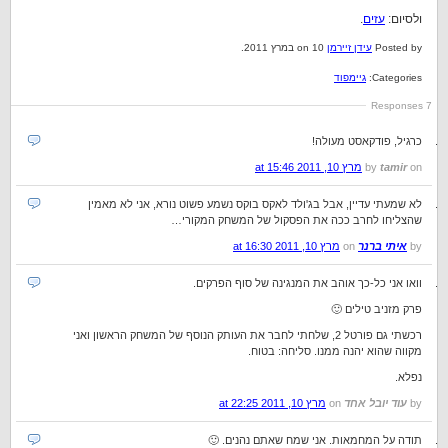
ולסיום:
עזים
.
Posted by
עידן זיירמן
on 10 במרץ 2011.
Categories:
גיימפוד
7 Responses
כרגיל, פודקאסט מעולה!
on
tamir
by
מרץ 10, 2011 at 15:46
לא שמעתי עדיין, אבל בג'ולד לאקס בוקס נשמע פשוט נורא, אני לא מאמין
שהצליחו לחרב ככה את הפסקול של המשחק המקורי…
by
איתי ברנר
on
מרץ 10, 2011 at 16:30
וואו אני כל-כך אוהב את המנגינה של סוף הפרקים.
פרק מזניב טילים 🙂
רכשתי גם פורטל 2, שלחתי לחבר את העותק הנוסף של המשחק הראשון ואני
מקווה שהוא יהנה ממנו. סליחה: בטוח.
נפלא.
by
עוד יובל אחד
on
מרץ 10, 2011 at 22:25
תודה על המחמאות. אני שמח שאתם נהנים. 🙂