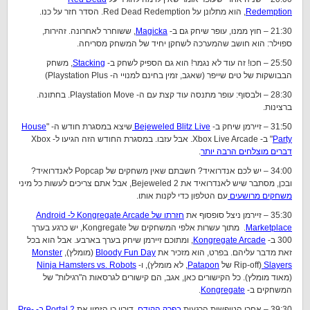
Redemption
, הוא מתלונן על Red Dead Redemption. הסדר חזר על כנו.
21:30 – חוץ ממנו, עופר שיחק גם ב-
Magicka
, ששוחרר לאחרונה. זהירות,
ספוילר: הוא חושב שהמערכה לשחקן יחיד של המשחק מסריחה.
25:50 – חכו! זה עוד לא נגמר! הוא גם הספיק לשחק ב-
Stacking
, משחק
הבבושקות של טים שייפר (שאגב, זמין בחינם למנויי ה- Playstation Plus)
28:30 – ולבסוף: עופר מתנסה עוד קצת עם ה- Playstation Move. בחתונה.
ברצינות.
31:50 – זיירמן שיחק ב-
Bejeweled Blitz Live
שיצא במסגרת חודש ה- "
House
Party
" ב- Xbox Live Arcade. אבל עזבו. במסגרת החודש הזה הגיעו ל- Xbox
דברים מוצלחים הרבה יותר
.
34:00 – יש לכם אנדרואיד? חשבתם שאין משחקים של Popcap לאנדרואיד?
ובכן, מסתבר שיש לאנדרואיד את Bejeweled 2, אבל אתם צריכים לעשות כל מיני
משחקים מרושעים
עם הטלפון כדי לקנות אותו.
35:30 – זיירמן ניצל סופסוף את
חזרתו של Kongregate Arcade ל- Android
Marketplace
. מתוך עשרות אלפי המשחקים של Kongregate, יש כרגע בערך
300 ב-
Kongregate Arcade
, ומתוכם זיירמן שיחק בערך בארבע. אבל הוא בכל
זאת מדבר עליהם. בפרט, הוא מזכיר את
Bloody Fun Day
(מומלץ),
Monster
Slayers
(Rip-off של
Patapon
, לא מומלץ), ו-
Ninja Hamsters vs. Robots
(מאוד מומלץ). כל הקישורים כאן, אגב, הם קישורים לגרסאות ה"רגילות" של
המשחקים ב-
Kongregate
.
39:30 – אחרי הטיפשות הרגעית
בפרק הקודם
, דורון כן הזמין את
Portal 2 ב- Pre-