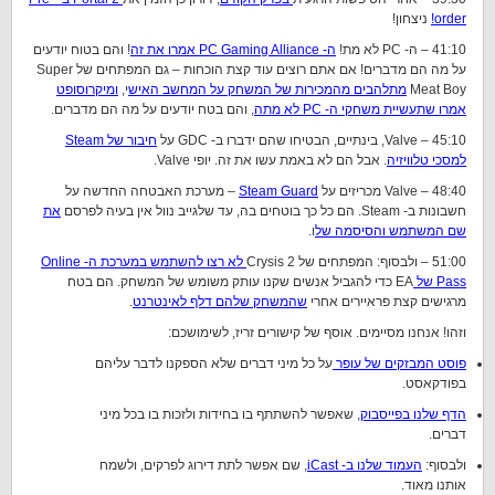
order!
ניצחון!
41:10 – ה- PC לא מת!
ה- PC Gaming Alliance אמרו את זה
! והם בטוח יודעים
על מה הם מדברים! אם אתם רוצים עוד קצת הוכחות – גם המפתחים של Super
Meat Boy
מתלהבים מהמכירות של המשחק על המחשב האיש
י,
ומיקרוסופט
אמרו שתעשיית משחקי ה- PC לא מתה
, והם בטח יודעים על מה הם מדברים.
45:10 – Valve, בינתיים, הבטיחו שהם ידברו ב- GDC על
חיבור של Steam
למסכי טלוויזיה
. אבל הם לא באמת עשו את זה. יופי Valve.
48:40 – Valve מכריזים על
Steam Guard
– מערכת האבטחה החדשה על
חשבונות ב- Steam. הם כל כך בוטחים בה, עד שלגייב נוול אין בעיה לפרסם
את
שם המשתמש והסיסמה של
ו.
51:00 – ולבסוף: המפתחים של Crysis 2
לא רצו להשתמש במערכת ה- Online
Pass של
EA כדי להגביל אנשים שקנו עותק משומש של המשחק. הם בטח
מרגישים קצת פראיירים אחרי
שהמשחק שלהם דלף לאינטרנט
.
וזהו! אנחנו מסיימים. אוסף של קישורים זריז, לשימושכם:
פוסט המבזקים של עופר
על כל מיני דברים שלא הספקנו לדבר עליהם
בפודקאסט.
הדף שלנו בפייסבוק
, שאפשר להשתתף בו בחידות ולזכות בו בכל מיני
דברים.
ולבסוף:
העמוד שלנו ב- iCast
, שם אפשר לתת דירוג לפרקים, ולשמח
אותנו מאוד.