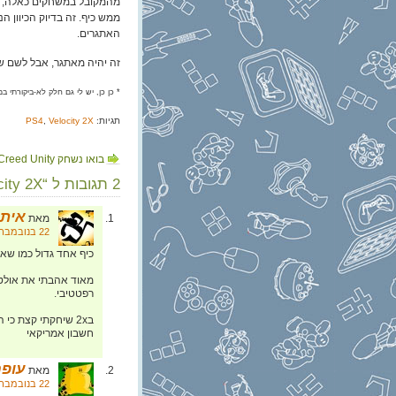
מהמקובל במשחקים כאלה, וג
ממש כיף. זה בדיוק הכיוון ה
האתגרים.
זה יהיה מאתגר, אבל לשם שי
* כן כן, יש לי גם חלק לא-ביקורתי ב
תגיות:
Velocity 2X
,
PS4
בואו נשחק Assassin’s Creed Unity (וגם – Shadow of Mordor!)
2 תגובות ל “Velocity 2X ואתגרים מלאכותיים”
איתי
מאת
22 בנובמבר, 2014 בשעה 18:07
כיף אחד גדול כמו שאר
מאוד אהבתי את אולט
רפטטיבי.
ב2x שיחקתי קצת כי
חשבון אמריקאי
עופר
מאת
22 בנובמבר, 2014 בשעה 21:47