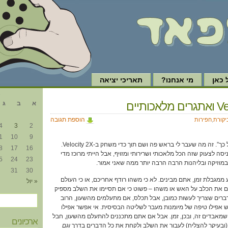
כאן
מי אנחנו?
תאריכי יציאה
א
כותיים
א
ב
ג
הוספת תגובה
יקורת
,
חפירות
4
3
2
1
10
9
“אני לא אמור ליהנות מזה כל כך”. זה מה שעבר לי בראש פה ושם תוך כדי משחק ב-Velocity 2X.
8
17
16
סה לצעוק שזה הכל מלאכותי ושרירותי ומזויף, אבל הייתי מרוכז מדי
5
24
23
במוזיקה ובליהנות הרבה הרבה יותר ממה שאני אמור.
31
30
מגבלת זמן, אתם מבינים. לא כי משהו רודף אחריכם, או כי העולם
« יול
ם את הכלב על האש או משהו – פשוט כי אם תסיימו את השלב מספיק
דברים שצריך לעשות כמובן, אבל תכלס, אם מתעלמים מהשעון, הרוב
אפילו טיפה של מיומנות מעבר לשליטה הבסיסית. אי אפשר אפילו
שמאבדים זה, ובכן, זמן. אבל אם אתם מתכננים להתעלם מהשעון, חבל
ארכיונים
(ובעיקר להצליח) לעבור את השלב ולקחת את כל הדברים בדרך
וגם