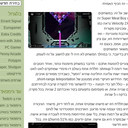
ארכיונים
 זה הכיף האמיתי.
שב על זה. במשחקים
בלוגרול
כמו גיטר הירו או Burnout או Super Meat Boy זה
Errant Signal
אף פעם לא הפריע לי. אבל Velocity 2X נראה כמו
Eurogamer
ו עלילה, ומכניקה מקורית
ורכבת ומעניינת – ואז
Extra Credits
רירותית הזו, עם ציון
ers with Jobs
ובכן, אממ, בעצם זה
PC Gamer
ב משאר המשחקים
Penny Arcade
רק בדיעבד, כי במהלך המשחק לא היה לי זמן לחשוב על זה לעומק.
Polygon
וניים להטעות אתכם – מדובר במשחק מיומנות טהור, ואחד הטובים
aper, Shotgun
שראיתי. הוא נראה כאמור מאוד דומה ל-shmup: חללית אחת בעולם דו-מימדי שמתקדם לאט לאט
סיידקווסט
שהי ישות עליונה החליטה שהיא “הסוף”, כשבדרך מפוזרים אויבים,
מכשולים, ודברים שצריך לאסוף. החידוש העיקרי מגיע ממנגנון של short-range teleportation,
שורפים משחקי
 – כולל תוך כדי תנועה – כדי להשתגר מיד לנקודה קרובה לבחירתכם.
פספסתם? לא נורא, איבדתם שנייה אחת, או מקסימום נתקעתם בקיר ואיבדתם 2 שניות. בכל מקרה,
עוד גיימפאד!
-5 שניות.
ארז ב-Twitch
שבחללית הזו יש מישהו שמטיס אותה, או ליתר דיוק, מישהי. הגיבורה
גיימפאד ב- Steam
המשחק, Lt. Kai Tana, היא בפני עצמה שינוי מרענן: הארכטיפ הסטנדרטי של לוחם
גיימפאד בטוויט
ולבש על דמות נשית, בלי שום התייחסות מיוחדת לעובדה שהיא אישה.
גיימפאד ביוטיוב
היא פשוט גיבורה רגילה למדי שבמקרה היא גם אישה. אתם יודעים, כמו 51% מהעולם וזה. בכל
וא חדשני
גיימפאד בפייסב