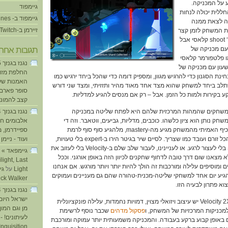
 על המכניקה.
גיימפוד
ללית יכולה לנחות
גיימפוד ב- iTunes
לה לצאת ממנה
זיירמן ב-Twitch
את המשחק לזמן קצר
ממשחק שנראה כמו shoot ‘em up קלאסי אבל
עם מכניקה של
תגובות אחרו
 פלטפורמר קלאסי
שעון עם מכניקה של
החלפת מזוזו
נת הסגנון כדי להרגיש מגוון, ומספיק דומה כדי שהכל ביחד ירגיש כמו
האמנות של
ב ביחד למשחק שהוא מצד אחד מאוד מהיר ותזזיתי, ומצד שני דורש
סופר פארם ו
ע בקירות ולמות כל הזמן. אבל – רק אם מנסים להגיע למדליות.
קצב להמוני
במשחקים שהמהות המרכזית שלהם היא לפתח שליטה במכניקה
ק נותן הוא ציון כלשהו. כוכבים, מדליות, גביעים, ווטאבר. וזה די
אלבומים חד
מטופש כשחושבים על זה: הכיף האמיתי מהמשחק מגיע מה-mastery, מלהגיע סוף סוף לרמת
ספיידרמן, 
שליטה גבוהה ולהרגיש את הכל זורם ועובד כמו שצריך. לסיים שיר בגיטר הירו ב-expert בלי טעויות,
ועוד - ניימן
ע
או שלב ב-Super Meat Boy בלי לעצור לרגע. או לעניינינו, לעבור שלב שלם ב-Velocity בלי לעזוב את
 אבל עדיין לא מצאנו שום דרך טובה לדחוף שחקנים לכיוון הזה באופן אורגני. וככל
light, Last
סיפים עלילה ומורכבות זה הולך להיות יותר ויותר מורגש. אם אנחנו
Light
על
להגיע יום אחד למשחקי שליטה-מכנית-טהורה שהם גם מעניינים ועמוקים
ick Walker
וא פתרון לבעיה הזו.
ישראל היום
ותאמינו לי, אנחנו רוצים. ל-Velocity 2X יש עיצוב ויזואלי מצוין, דמויות נחמדות, עלילה פונקציונלית
מן וגם המו
מכניקות המרכזיות של המשחק, ו
פסקול מדהים
שכבר נוסף לרשימת
לעיתונים! - 
באופן קבוע ברקע בעבודה. והמכניקה משמעותית יותר עמוקה ומורכבת