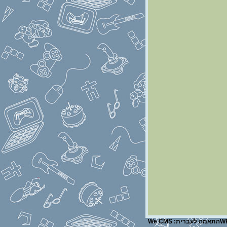
W
התאמה לעברית:
We CMS