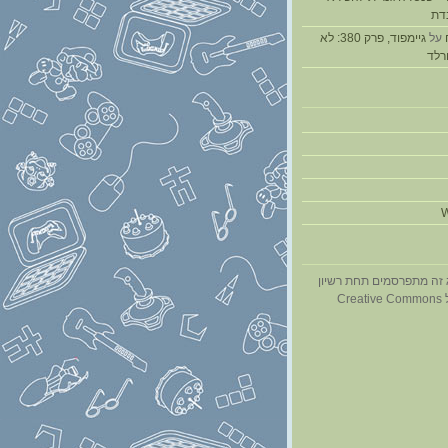
דת
על
גיימפוד, פרק 380: לא
ורלד
W
 זה מתפרסמים תחת רשיון
Cr