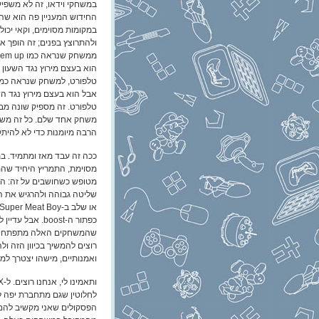
במשחקי וידאו, זה לא משפיע
החידוש המעניין פה הוא שהח
במקומות מסוימים, וקאי יכו
ולהתרוצץ בפנים; זה הופך 
הוא בעצם מירוץ נגד השעון 
טלפורט, למשחק שנראה כמו
אבל הוא בעצם מירוץ נגד ה
טלפורט. זה מספיק שונה מבחי
משחק אחד שלם. כל זה משתל
הרבה מיומנות כדי לא להיתק
ככה זה עבד מאז ומתמיד. 
מסוימת, התמריץ היחיד שהמשח
כפתור ה-boost.
שהמשחקים האלה מתפתחים ומו
רוצים להמשיך בכיוון הזה ו
ואמנותיים, מישהו יצטרך למצ
לחלוטין שגם מתחברת יפה ל
הפסקולים שאני מקשיב להם 