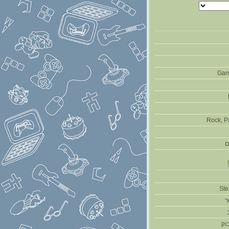
Gam
Rock, P
ם
ר
וק