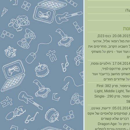
נות
נגנז בגנזך 20.08.2015: כנס D23,
ת מול רופאי אליל, אירועי
 השבוע הקרוב, מחרימים את
עוד ועוד - ניימן
על
משחקי
ם
נגנז בגנזך 17.04.2014: חילוניים ופסח,
שים, פרדוקס לפיד,
משחקי מחשב בדיעבד ועוד
ל
שידורים חוזרים
גיימפאד » גיימפוד, פרק 382: First
Light, Middle Light, Twi
גיימפוד, פרק 290: Single-
St
נגנז בגנזך 05.01.2014: ידיעות, וואינט,
, קומיקסים קלאסיים של אקס
ן דברים שלא קשורים
ניימן
על
Dragon Age:
Inquisition – פנטזיה גנרית להפליא