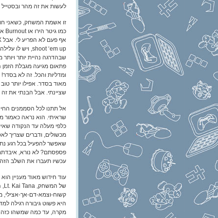
לעשות את זה מהר ובסטייל –
זו אשמת המשחק, כשאני חו
shoot ‘em up, ויש ל
שבהדרגה נהיית יותר ויותר מ
פתאום מגיעה מגבלת הזמן הש
ומדליות והכל. זה לא בסדר! 
מאוד בסדר. אפילו יותר טו
שציינתי. אבל הבנתי את זה 
אל תתנו לכל הסממנים החיצ
כלפי מעלה עד הנקודה שאיזו
שאפשר להפעיל בכל רגע נתון
עכשיו תעברו את השלב הזה בדקה ו
עוד חידוש מאוד מעניין הוא 
של 
קשוח-וצמא-דם-אך-אצילי, מ
מקרה, עד כמה שמשהו כזה
ה