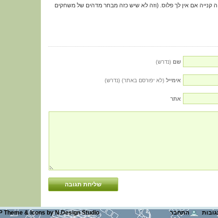
לט שווה קנייה אם אין לך פלוס. (וזה לא שיש כזה מבחר מדהים של משחקים
שם
(נדרש)
אימייל
(לא יפורסם באתר) (נדרש)
אתר
התחבר
N.Design Studio
by
Icons
&
P Theme