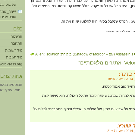
ם משתדרגת לאורך המשחק. ואולי כבר הזכרתי את זה, אבל זה משחק
שפשוט עוב
נכון, ויהיה חבל אם כל זה ייקטע בגלל משהו קטן ופשוט כמו המימוש של
גיימר_שמח
סופר מריו ו
נוי, הפרס שנקבל בסוף יהיה לחלוטין שווה את זה.
כלים
מוח. הוא לא מאוד מפותח.
הרשמה
התחבר
פיד רשומות
ביקורת: Alien: Isolation
פיד תגובות
ordPress.org
 ברנר
:
זכויות יוצרים
הפוסטים בבלוג
קייד טוב אמור לספק.
ייחוס-שיתוף של eative Commons
רא למרות שמרגע שאתה לומד את כל היכולות, הוא נעשה קצת
 הייתי על שבועיים ניסיון של הפלוס הישראלי ובסוף התחברתי לפלוס על
 שוורץ
: