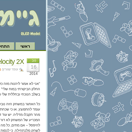
ראשי
התחל 
Velocity 2X ואתגרים מלא
נוב
16
עופר שוורץ|
ב
2014
החלק הביקורתי במוח שלי* ני
בשלב הנוכחי ובחללית שלי ו
כל האתגר במשחק הזה נובע מ
עומד להתפוצץ, או כי שכחת
מהר תקבלו מדליה. יש עוד 
המכריע של המשחק לא דורש 
להיפסל – אם מתים, כל מה 
לשחק מלכתחילה. כי לנסות 