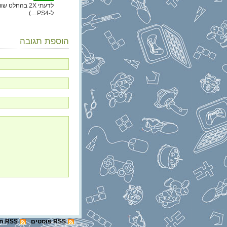
לדעתי 2X בהח
ל-PS4…)
הוספת תגובה
RSS פוסטים
RSS תגובות