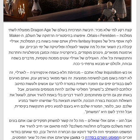
קצת רקע למי שלא מכיר: היבשת המרכזית בעולם של Dragon Age מפוצלת לשתי
ממלכות – Ferelden ו-Orlais. איפשהו בהיסטוריה הרחוקה של העולם, ה-Maker
לקח אוסף גדול של fantasy tropes וחילק אותם שווה בשווה בין הממלכות; אורליי
קיבלה בין השאר את כל מה שקשור לאצולה ופוליטיקה של ימי הביניים, עם
ארמונות מפוארים, גינונים מוקפדים, ביורוקרטיה ענפה וכמובן מניפולציות וחתרנות
והתנקשויות וכל אלה. האצילים של אורליי עוטים מסכות טקסיות, מדברים בשפה
גבוהה, ולכולם יש מבטא צרפתי כי ככה.
אז כש-Inquisition שולח אתכם – מנהיג/ת הלא-באמת-אינקוויזיציה – לאורליי, זה
לא דומה בשום מובן למשימה ממוצעת. זה נשף מפואר בארמון ענק, ואתם מגיעים
לשם בבגדים יפים עם הזמנה רשמית במטרה לדבר עם אנשים ולעשות כמיטב
יכולתכם להשתלב ב”משחק” הפוליטי שלהם: להיות מנומסים ומהוגנים, אבל
באותו זמן גם חדים ומתוחכמים; להגיד דברים בלי באמת להגיד אותם, לשאול את
השאלות הנכונות בצורה הנכונה, ולהשיג תוצאות בלי שמישהו יחשוד במניע
שלכם. טוב, כלומר, המטרה שלכם היא בעצם למנוע ניסיון התנקשות בקיסרית,
אבל
הדרך
לשם היא “המשחק”.
אבל רגע – אתם אולי שואלים – מה כל זה קשור למשחק תפקידים שבו אתם בונים
דמות משלכם ומקבלים החלטות משלכם? למה פתאום אני חייב להגיד את
המשפט הספציפי הזה ולרקוד דווקא עם הבחורה ההיא? ובכן, כפי שאתם בוודאי
זוכרים מ
הפוסט הקודם בסדרה
כי
כמובן
שקראתם אותו ואת כל שאר הפוסטים,