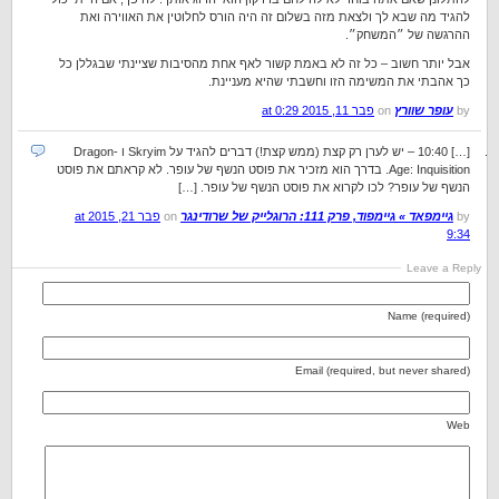
להגיד מה שבא לך ולצאת מזה בשלום זה היה הורס לחלוטין את האווירה ואת
ההרגשה של ״המשחק״.
אבל יותר חשוב – כל זה לא באמת קשור לאף אחת מהסיבות שציינתי שבגללן כל
כך אהבתי את המשימה הזו וחשבתי שהיא מעניינת.
by
עופר שוורץ
on
פבר 11, 2015 at 0:29
[…] 10:40 – יש לערן רק קצת (ממש קצת!) דברים להגיד על Skryim ו -Dragon
Age: Inquisition. בדרך הוא מזכיר את פוסט הנשף של עופר. לא קראתם את פוסט
הנשף של עופר? לכו לקרוא את פוסט הנשף של עופר. […]
by
גיימפאד » גיימפוד, פרק 111: הרוגלייק של שרודינגר
on
פבר 21, 2015 at
9:34
Leave a Reply
Name (required)
Email (required, but never shared)
Web