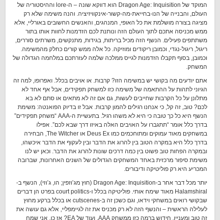
המוקד של Dragon Age: Inquisition הוא דווקא שונה – ה-lore וההיסטוריה של
העולם, והבנייה של הנו-בחייאת-מה-קשור-אינקוויזיציה. והנה משימה שלא רק
מציגה בצורה מושלמת את כל האופי, המנהגים, והאנשים החשובים באורליי, אלא
ממש מכניסה אתכם לתוך העולם הזה ונותנת לכם הזדמנות לחוות אותו בתור
משתתפים פעילים. הנשף הזה מכיל בריתות, בגידות, מתנקשים, משרתים סוררים,
ריגול, ריגול-נגדי, וכמובן ריקודים ומוזיקה. כל אלה ממש קורים כחלק מהמשימה.
וכמובן, בסוף תקבלו הזדמנות לגייס ממלכה שלמה לעזרתכם במלחמה הגדולה של
המשחק.
אתם יודעים מה בקושי יש במשימה הזו? קרבות. או אויבים בכלל. ואפרופו, למה זה
הגיוני לתהות על ההתאמה של משימה כזו למשחק תפקידים, אבל אף אחד לא
מתלונן על כל הקרבות שחייבים לעשות, גם אם זה לא מתאים או סתם לא בא
לכם? טוב, זה קל, כי אנחנו רגילים להמון קרבות. אבל זו בדיוק הפואנטה: משימת
הנשף היא כל כך טובה כי היא לא משהו רגיל. בתעשיית ה-AAA “משחק תפקידים”
בדרך כלל אומר “תתגברו על האויבים האלה באיזו דרך שבא לכם”. אפילו
במשחקים מאוד עמוקים ומתוחכמים כמו Deus Ex או The Witcher, הבחירה
בדרך כלל היא במקרה הטוב בין להרוג את הדבר ובין לעקוף את הדבר איכשהו,
ובמקרה הפחות טוב פשוט בין כמה דרכים שונות להרוג את הדבר. וכאן יש לנו
משימת סיפור מרכזית באחד המשחקים הגדולים של השנים האחרונות, שברובה
המכריע היא רק פוליטיקה ודיבורים.
יותר מכל דבר אחר ב-Dragon Age: Inquisition (חוץ מג’וזפין; הו, ג’וזי), הנשף ב-
Halamshiral מאוד שימח אותי. פוליטיקה בכלל ו-court politics בפרט הן דברים
שבקושי רואים במשחקי וידאו, וגם כשכן זה ב-cutscenes או בכלל ברקע מחוץ
לעלילה הראשית – והנשף הזה לא רק מכניס את זה לגיימפליי, אלא גם עושה את
זה טוב ומעניין. חידוש ברמה כזו ממשחק AAA, ועוד של EA? אז כן, אני שמח