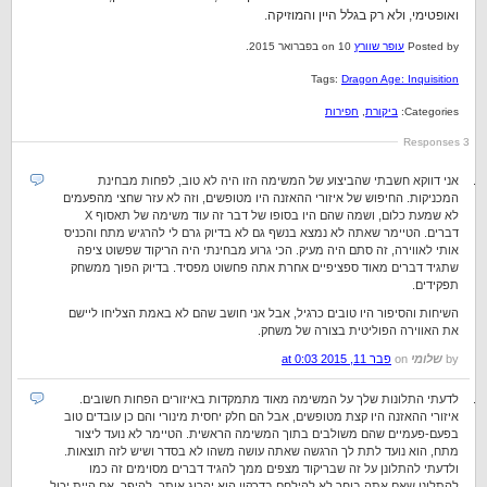
ואופטימי, ולא רק בגלל היין והמוזיקה.
Posted by
עופר שוורץ
on 10 בפברואר 2015.
Tags:
Dragon Age: Inquisition
Categories:
ביקורת
,
חפירות
3 Responses
אני דווקא חשבתי שהביצוע של המשימה הזו היה לא טוב, לפחות מבחינת
המכניקות. החיפוש של איזורי ההאזנה היו מטופשים, וזה לא עזר שחצי מהפעמים
לא שמעת כלום, ושמה שהם היו בסופו של דבר זה עוד משימה של תאסוף X
דברים. הטיימר שאתה לא נמצא בנשף גם לא בדיוק גרם לי להרגיש מתח והכניס
אותי לאווירה, זה סתם היה מעיק. הכי גרוע מבחינתי היה הריקוד שפשוט ציפה
שתגיד דברים מאוד ספציפיים אחרת אתה פחשוט מפסיד. בדיוק הפוך ממשחק
תפקידים.
השיחות והסיפור היו טובים כרגיל, אבל אני חושב שהם לא באמת הצליחו ליישם
את האווירה הפוליטית בצורה של משחק.
by
שלומי
on
פבר 11, 2015 at 0:03
לדעתי התלונות שלך על המשימה מאוד מתמקדות באיזורים הפחות חשובים.
איזורי ההאזנה היו קצת מטופשים, אבל הם חלק יחסית מינורי והם כן עובדים טוב
בפעם-פעמיים שהם משולבים בתוך המשימה הראשית. הטיימר לא נועד ליצור
מתח, הוא נועד לתת לך הרגשה שאתה עושה משהו לא בסדר ושיש לזה תוצאות.
ולדעתי להתלונן על זה שבריקוד מצפים ממך להגיד דברים מסוימים זה כמו
להתלונן שאם אתה בוחר לא להילחם בדרקון הוא יהרוג אותך. להיפך, אם היית יכול