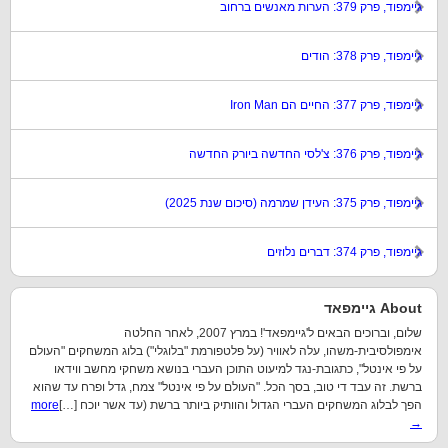
גיימפוד, פרק 379: הערות מאנשים ברחוב
גיימפוד, פרק 378: הודים
גיימפוד, פרק 377: החיים הם Iron Man
גיימפוד, פרק 376: צ'לסי החדשה ביורק החדשה
גיימפוד, פרק 375: העידן שמרמה (סיכום שנת 2025)
גיימפוד, פרק 374: דברים נלוזים
About גיימפאד
שלום, וברוכים הבאים ל'גיימפאד'! במרץ 2007, לאחר החלטה
אימפולסיבית-משהו, עלה לאוויר (על פלטפורמת "בלוגלי") בלוג המשחקים "העולם
על פי אינטל", כתגובת-נגד למיעוט התוכן העברי בנושא משחקי מחשב ווידאו
ברשת. זה עבד די טוב, בסך הכל. "העולם על פי אינטל" צמח, גדל ופרח עד שהוא
הפך לבלוג המשחקים העברי הגדול והוותיק ביותר ברשת (עד אשר יוכח […]
more
→