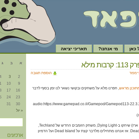
כאן
מי אנחנו?
תאריכי יציאה
א
בות מילא
א
ב
ג
הוספת תגובה
יימפוד
4
3
2
1
10
9
מתוכנן מראש
, חפרנו מלא על משחקים ובקושי נשאר לנו זמן בסוף לדבר
8
17
16
5
24
23
31
30
[audio:https://www.gamepad.co.il/Gamepod/Gamepod113-22.3.
« יול
1:31 – עופר ודורון (וגם קצת ארז) שיחקו ב-Dying Light, משחק הזומבים החדש של Techland,
הסטודיו שעשה את Dead Island. אז אנחנו מתחילים מלדבר קצת על Dead Island ועל הדמיון
ארכיונים