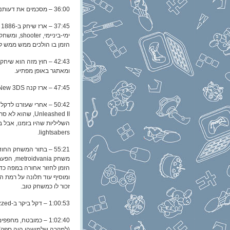
36:00 – מסכמים את דעותנו על “הדבר הזה” (לפי דקל) וממשיכים הלאה.
הזמן בו הולכים ממש ממש לאט
ומאתגר באופן מפתיע.
47:45 – ארז קנה New 3DS ומספר עליו בקצרה. אפילו יותר בקצרה: זה פשוט 3DS, רק פחות גרוע.
lightsabers.
55:21 – בתור המשחק החודשי של קבוצת
זכור לו כמשחק טוב.
1:00:53 – דקל ביקר ב-Rezzed, כנס שמוקדש (בעיקר) למשחקי אינדי. לא היה מרגש במיוחד.
(למקרה שלמישהו היה ספק) 