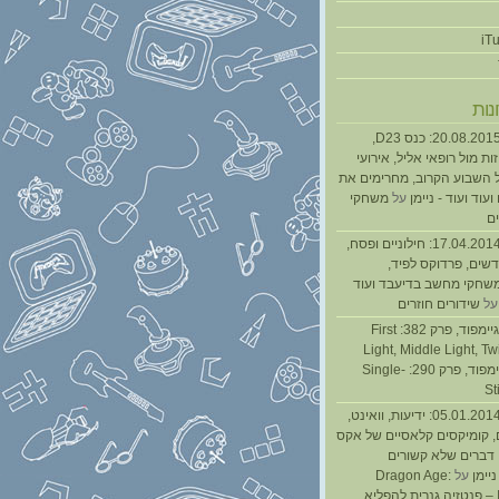
נות
נגנז בגנזך 20.08.2015: כנס D23,
ת מול רופאי אליל, אירועי
 השבוע הקרוב, מחרימים את
עוד ועוד - ניימן
על
משחקי
ם
נגנז בגנזך 17.04.2014: חילוניים ופסח,
שים, פרדוקס לפיד,
משחקי מחשב בדיעבד ועוד
ל
שידורים חוזרים
גיימפאד » גיימפוד, פרק 382: First
Light, Middle Light, Twi
גיימפוד, פרק 290: Single-
St
נגנז בגנזך 05.01.2014: ידיעות, וואינט,
, קומיקסים קלאסיים של אקס
ן דברים שלא קשורים
ניימן
על
Dragon Age:
Inquisition – פנטזיה גנרית להפליא