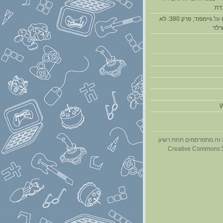
דת
על
גיימפוד, פרק 380: לא
ורלד
W
 זה מתפרסמים תחת רשיון
Cr