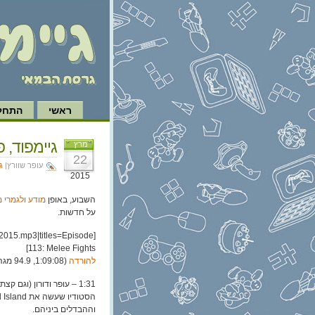
ראשי
התחל 
גיימפוד, פרק 113: קר
מרץ
22
עופר שוורץ|
ג
2015
השבוע, באופן
מודע ולגמרי 
על חדשות.
2015.mp3|titles=Episode
113: Melee Fights]
להורדה
(1:09:08, 94.9 מגה)
וההבדלים ביניהם.