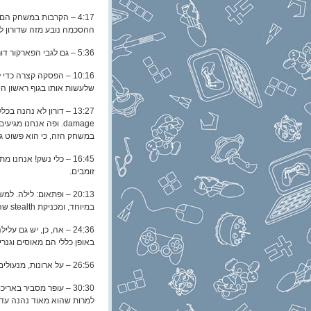
4:17 – הקרבות במשחק הם
ההסכמה נובע מזה שדורון לא שם לב שיש location damage 
5:36 – גם לגבי הפארקור דורון ועופר לא מסכימים. הפעם מתווכחים על זה טיפה יותר.
10:16 – הפסקה קצרה כ
שלעשות אותו בגוף ראשון ה
damage. ופה אנחנו 
במשחק הזה, כי הוא פשוט גרוע ב-als
16:45 – כלי נשק! אנחנ
זומבים.
20:13 – ופתאום: לילה. 
במיוחד, ומכניקת stealth שהיא סתם לא משהו.
24:36 – אה, כן, יש גם
באופן כללי הם מאוסים וגנר
26:56 – על ארונות, מנעולים, ניידות משטרה ובזבוז זמן מכוון.
30:30 – עופר מסביר בא
למרות שהוא מאוד נהנה עד 