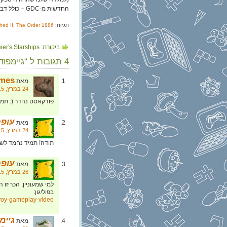
החדשות מ-GDC – כולל דברים שלא דיברנו עליהם בפודקאסט –
תגיות:
The Order 1886
,
hed II
ביקורת: Sid Meier's Starships
4 תגובות ל “גיימפוד, פרק 113: קרבות מילא”
mes:
מאת
24 במרץ, 2015 בשעה 11:57
פודקאסט נהדר (: תמש
עופר
מאת
24 במרץ, 2015 בשעה 23:45
תודה! תמיד נחמד לשמ
עופר
מאת
26 במרץ, 2015 בשעה 20:57
בפוליגון:
voy-gameplay-video
גיימפא
מאת