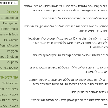
ארכיונים
 כיפיים (אם אתם שואלים את עופר) או לא משהו (דורון). יש סיכוי שחוסר
ופשוט הרביץ לזומבים באקראי.
בלוגרול
Errant Signal
Eurogamer
די להתלונן על כמה דברים מאוד מוזרים בשליטה של המשחק, ועל העובדה
Extra Credits
ייתה בחירה ממש גרועה.
ers with Jobs
13:27 – דורון לא נהנה בכלל מההתחלה של Dying Light, כנראה בגלל הפספוס של ה-location
PC Gamer
מגיעים לנקודה אחת מאוד בעייתית: ממש קל לפספס מידע מאוד חשוב
Penny Arcade
tutori.
Polygon
ו מתלוננים עליהם. אבל גם מדברים קצת על זה שכיף לשרוף ולחשמל
aper, Shotgun
סיידקווסט
למשחק יש מחזור קבוע של יום ולילה, כשבלילה מופיעים זומבים נוראיים
שורפים משחקי
עוד גיימפאד!
 עלילה. או לפחות משהו שטוען שהוא עלילה. אם חשבתם שסיפורי זומבים
ארז ב-Twitch
יים, העלילה פה מצליחה להיות כל זה
וגם
גרועה בעוד כמה רמות.
גיימפאד ב- Steam
גיימפאד בטוויט
ריכות אופיינית למה הוא הפסיק לשחק קצת אחרי תחילת האיזור השני,
גיימפאד ביוטיוב
אז.
גיימפאד בפייסב