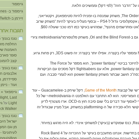
גיימפוד
גיימפוד ב- iTunes
37:45 – ארז שיחק ב-The Order 1886, משחק שמנסה בו-זמנית להיות סטימפאנק, ויקטוריאני,
זיירמן ב-Twitch
ימי-ביניימי, shooter, ומשחק אקסקלוסיבי גדול ל-PS4 – ובסוף מצליח בעיקר להיות “משחק שרוב
 ומתרשמים מהנוף”, שמרגיש בעיקר כמו דמו טכני שעולה $60.
תגובות אחרו
42:43 – חוץ מזה הוא שיחק גם ב-Ori and the Blind Forest, משחק פלטפורמר/metroidvania ציורי
החלפת מזוזו
האמנות של
סופר פארם ו
קצב להמוני
50:42 – אחרי שעזרנו לדקל להיזכר בביטוי “power fantasy”, הוא מספר על The Force
Unleashed II, שהוא לא סתם power fantasy, אלא עם lightsabers! דקל מסכים עם הביקורות
אלבומים חד
השליליות שהיו בזמנו, אבל בסה”כ חושב שבתור משחק power fantasy הוא לגמרי סבבה. ועם
ספיידרמן, 
ועוד - ניימן
ע
Game of the Month
, דקל שיחק ב-Guacamelee – עוד
משחק metroidvania, הפעם הומוריסטי. הוא לא התחבר עם האלמנט ה-metroidvania-י של כל
light, Last
הזמן לחזור אחורה במפה כדי לאסוף עוד דברים בלי שום סיבה חוץ מ-OCD. ארז מצטרף לדיון
Light
על
ומוסיף עוד תלונה על רמת הקושי הלא-סבירה של ה-platforming במשחק, אבל מציין שבגדול זה
ick Walker
ישראל היום
מן וגם המו
לעיתונים! - 
1:02:40 – כמובטח, מחפפים בחדשות. אנחנו מתעכבים בעיקר על ההכרזה על Rock Band 4
ועל העברת שירים/כלים ישנים למשחק החדש. אתם יכולים את כל