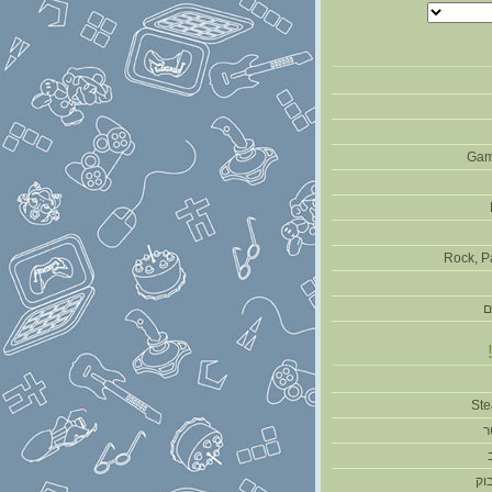
Gam
Rock, P
ם
ר
וק