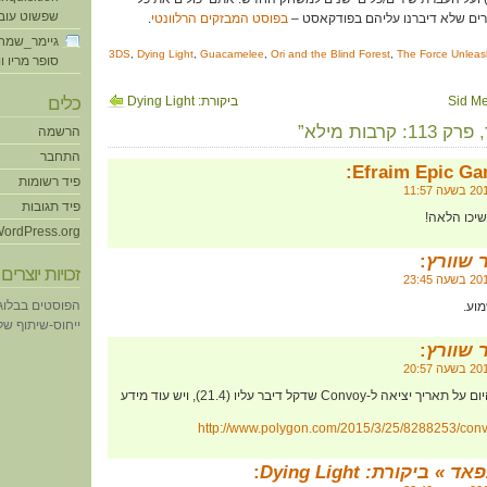
שפשוט עוב
בפוסט המבזקים הרלוונטי
.
גיימר_שמח
3DS
,
Dying Light
,
Guacamelee
,
Ori and the Blind Forest
,
The Force Unleas
סופר מריו ו
ביקורת: Dying Light
כלים
הרשמה
התחבר
Efraim Epic Ga
פיד רשומות
פיד תגובות
יכו הלאה!
ordPress.org
 שוורץ
:
זכויות יוצרים
הפוסטים בבלוג
וע.
ייחוס-שיתוף של eative Commons
 שוורץ
:
למי שמעוניין, הכריזו היום על תאריך יציאה ל-Convoy שדקל דיבר עליו (21.4), ויש עוד מידע
http://www.polygon.com/2015/3/25/8288253/con
ד » ביקורת: Dying Light
: