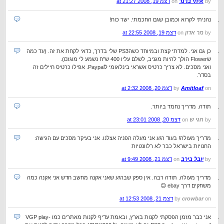
by
איתי ברנר
on
דצמ 19, 2008 at 21:27
נהניתי לקרוא וכמובן שגם החכמתי. ישר כוח!
by
מר אדון
on
דצמ 19, 2008 at 22:55
כן גם אני. למדתי קצת ובמיוחד כשהPS3 שלי בדרך, כדאי לקחת את זה. (עד כמה
שFlower הולך להיות מגניב, לשלם עליו 400 ש"ח נשמע לי מוגזם).
ואני מסכים. לא צריך כרטיס אשראי בינלאומי לPaypal. אפילו כרטיס חיילים זה
בסדר.
on
Amitloaf
by
דצמ 20, 2008 at 2:32
תודה. מדריך נחמד ביותר.
by
חגי ש
on
דצמ 20, 2008 at 23:01
מדריך מעולה! בעוד רגע אני מעלה הפניה אצלנו. אני בעיקר מסכים עם הגישה:
החנויות בישראל כבר לא רלוונטיות
by
יובל בירב
on
דצמ 21, 2008 at 9:49
מדריך מעולה. תודה רבה. אין ספק שברגע שאני אקנה מחשב חדש אני אקנה כמה
משחקים דרך ebay 😉
on
crowbar
by
דצמ 21, 2008 at 12:53
אני כבר מזמן הפסקתי לקנות בארץ, ובאמת עדיף לקנות מאתרים כמו VGP play-