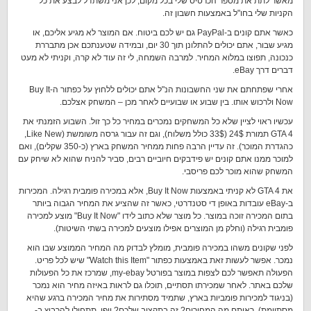
מאשר לתת את מספר הכרטיס שלי בכל מקום, לכן אני משתדל לבצע את כל
הקניות שלי בחו"ל באמצעות חשבון זה.
כאשר אתם קונים ב-PayPal גם יש לכם ביטוח. אם המוצר לא מגיע אליכם, או
מגיע שבור, אתם יכולים להתלונן תוך 30 יום, ובמידה שטענתכם אכן מתבררת
כנכונה, תפוצו במלוא המחיר. למרבה השמחה, לי זה עוד לא קרה, וקניתי לא מעט
דברים דרך eBay.
אחרי שפתחתם את שני החשבונות הנ"ל אתם יכולים ללחוץ על כפתור ה-Buy It
Now ולרכוש אותו. בין שבוע או שבועיים לאחר מכן – המשחק אצלכם.
עכשיו ראוי לציין שלא כל המשחקים נמכרים במחיר כל כך זול. השבוע הזמנתי את
GTA 4 תמורת 24$ (33$ כולל משלוח), וגם זה עבור גרסה משומשת (Like New,
כהגדרת המוכר). זה עדיין הרבה פחות ממחיר המשחק בארץ (כ-350 שקלים), ואם
למוכר ממנו אתם קונים יש פידבקים חיוביים רבים, סביר להניח שהוא לא שיחק עם
המשחק שהוא מוכר לכם פריסבי.
את GTA 4 לא קניתי באמצעות Buy It Now, אלא במכירה פומבית רגילה. המכירות
ב-eBay עובדות באופן די סטנדרטי, כאשר זה שהציע את המחיר הגבוה ביותר
בתום המכירה זוכה במוצר. כל מוצר שלא כתוב לידו "Buy It Now" מוצע למכירה
פומבית רגילה (וחלק מן המוצרים אפילו מוצעים למכירה בשתי השיטות).
לפני שקונים משהו במכירה פומבית, מומלץ לבדוק מה המחיר הממוצע שבו הוא
נמכר. אפשר לעשות זאת באמצעות כפתור "Watch this Item" שיש לכל פריט.
הפעולה תאפשר לכם לצפות במוצר בפורטל my-ebay, שמרכז את כל הפעולות
שלכם באתר. לאחר שמכירתו תסתיים, תוכלו גם לראות באיזה מחיר הוא נמכר
(בניגוד למכירות פומביות בארץ, שתמיד מסתירות את מחיר המכירה ברגע שהיא
מסתיימת). ראיתם מה המחירים? זה בתקציב שלכם? יופי, תתחילו להרביץ ב-