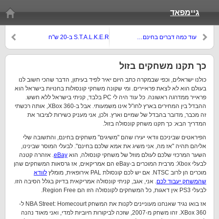
גיימפאד
עוד כמה דברים בחינם…
S.T.A.L.K.E.R ב-20 ש"ח
כך תקנו משחקים בזול
כולנו ישראלים, וכפי שבמקרה כתב היום יאיר לפיד בעיתון, הדבר שהכי חשוב לנו
בעולם הוא לא לצאת פראיירים. ומי שקונה משחקי קונסולות בחנויות בישראל הוא
פראייר ממדרגה ראשונה. כל עוד היה לי PC בלבד, קניתי בישראל ללא חשש.
ההבדל בין המחירים בארץ לחו"ל אינו משמעותי. אבל ב-XBox 360, אותה רכשתי
זה מכבר, מדובר בהבדל של שמיים וארץ. ולכן, אני מעניק כשירות לציבור את
המדריך הבא: כך תקנו משחק קונסולה בזול.
הפיראטים שביניכם וודאי יעירו שהם "משיגים" משחקים בחינם, והתשובה שלי
אליהם תהיה "אז מה, אני משיג את אמא שלכם בחינם". לבעלי המוסר שבינינו,
השער המרכזי שלכם לעולם מוזל של משחקי קונסולה, הוא
eBay
. אזהרה קטנה
לבעלי Xbox: מרבית המוכרים ב-eBay הם אמריקאים, אז גרסאות המשחקים שהן
מוכרים הן לרוב NTSC. אם יש לכם קונסולת PAL אירופאית, מומלץ
לוודא
שהמשחק יעבוד לכם
. אני, אגב, קניתי קונסולה אמריקאית בדיוק בגלל הסיבה הזו.
לבעלי PS3 אין דאגות, כל המשחקים לקונסולה הזו הם Region Free.
אז בואו נגיד שאנחנו מעוניינים לקנות את המשחק NBA Street: Homecourt ל-
XBox 360. זהו משחק מ-2007, שזכה לביקורות חיוביות למדי, ואני מאוד נהנה