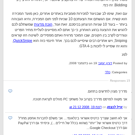
Bidding. זה כיף.
עם זאת, שימו לב שבניגוד למכירות פומביות באתרים אחרים, כאן מועד המכירה
הוא קשיח. אם הגשתם את הצעתכם 10 שניות לפני תום המכירה, והיא הגבוהה
ביותר – בעוד 10 שניות הניצחון בכיסכם. זאת ועוד,
הוכח מדעית
שמשתלם לכם
להגיש את ההצעה ברגע האחרון, כי כך אתם לא מסייעים לעליית מחיר הפריט
ונגררים לקרב בין הקונים, שבו המוכר מרוויח ואתם מפסידים. לשיטה הזו קוראים
Sniping, ויש אתרים רבים שיסייעו לכם בכך. אחד חינמי כזה הוא
QuickSnipe
,
והוא זה שסייע לי לזכות ב-GTA 4.
לפנ
Posted by
דורון יעקבי
on 19 בדצמבר 2008.
Categories:
כללי
15 Responses
מדריך מצוין לחדשים בתחום.
אני מקווה לפרסם מדריך בקרוב על משחקי PC מוזלים לקראת חנוכה.
by
אייל לנצמן
on
דצמ 19, 2008 at 21:12
אני לא חושב שצריך כרטיס אשראי בינלאומי… אני משלם לחברות אחסון מחו"ל
דרך כרטיס אשראי של 'יותר' (שהוא בכלל של חיילים…), וניסיתי גם דרך PayPal
וגם דרך Google Checkout…