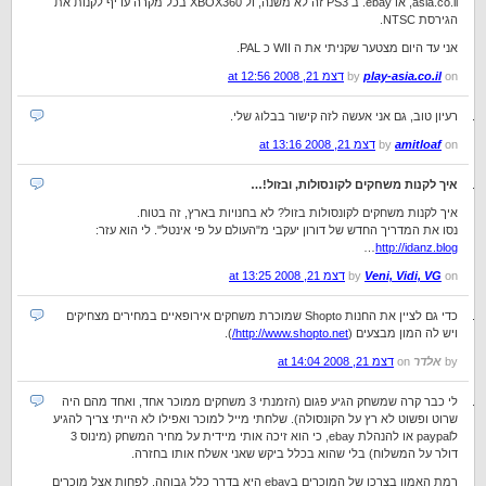
asia.co.il, או ebay. ב PS3 זה לא משנה, ול XBOX360 בכל מקרה עדיף לקנות את
הגירסת NTSC.
אני עד היום מצטער שקניתי את ה WII כ PAL.
on
play-asia.co.il
by
דצמ 21, 2008 at 12:56
רעיון טוב, גם אני אעשה לזה קישור בבלוג שלי.
on
amitloaf
by
דצמ 21, 2008 at 13:16
איך לקנות משחקים לקונסולות, ובזול!…
איך לקנות משחקים לקונסולות בזול? לא בחנויות בארץ, זה בטוח.
נסו את המדריך החדש של דורון יעקבי מ"העולם על פי אינטל". לי הוא עזר:
…
http://idanz.blog
on
Veni, Vidi, VG
by
דצמ 21, 2008 at 13:25
כדי גם לציין את החנות Shopto שמוכרת משחקים אירופאיים במחירים מצחיקים
ויש לה המון מבצעים (
http://www.shopto.net/
).
by
אלדר
on
דצמ 21, 2008 at 14:04
לי כבר קרה שמשחק הגיע פגום (הזמנתי 3 משחקים ממוכר אחד, ואחד מהם היה
שרוט ופשוט לא רץ על הקונסולה). שלחתי מייל למוכר ואפילו לא הייתי צריך להגיע
לpaypal או להנהלת ebay, כי הוא זיכה אותי מיידית על מחיר המשחק (מינוס 3
דולר על המשלוח) בלי שהוא בכלל ביקש שאני אשלח אותו בחזרה.
רמת האמון בצרכן של המוכרים בebay היא בדרך כלל גבוהה, לפחות אצל מוכרים