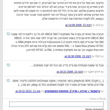
ותיקים. הם מאד צריכים את הדירוג החיובי של הצרכנים, כי אם הם יורדים מתחת
לציון מסויים (4 כוכבים, שזה ציון די גבוה) הם לא יכולים יותר לפרסם פריטים
חדשים בחשבון שלהם. הם בדרך כלל לא ינסו להתחכם כי זה פשוט לא שווה להם
את הסיכון שתתנו להם ציון נמוך (ובגלל זה רצוי לחפש מוכר שכבר מכר הרבה
בebay, ולא לקנות ממישהו שזו המכירה הראשונה שלו).
by
גיא
on
דצמ 21, 2008 at 14:09
הבעיה של האזורים בקניה של משחקים ל XBOX 360 לא כל כך רלוונטית למי שקנה
XBOX 360 חדש עם צ'יפ בשנה האחרונה, אני קניתי לפני שנה וחצי את ה- XBOX
360 שלי עם צ'יפ (עם גרסת תוכנה Iextreme 1.2)ת קיבלתי איתו משחק NBA ב-
NTSC ומשחק Saint Row ב – PAL ומשום מה הוא קרא את שניהם ללא בעיה כאילו
הוא region free וכך גם עם משחקים נוספים ב PAL וב NTSC לסירוגין.
by
יובל
on
דצמ 21, 2008 at 16:36
אבל מי שקונה קונסולה עם צ'יפ בד"כ גם ככה לא יקנה משחקים…
by
דורון יעקבי
on
דצמ 21, 2008 at 18:22
[…] תקבלו 90% מהמשחק בחצי מהמחיר, עסקה משתלמת לחלוטין לדעתי. פוסט
של דורון מלפני שנתיים מסביר איך לקנות משחקים בזול מ-eBay, ויש גם […]
by
גיימפאד » ארכיון » פרק 2: מתקפת המשומשים
on
אוג 11, 2010 at 19:11
Leave a Reply
Name (required)