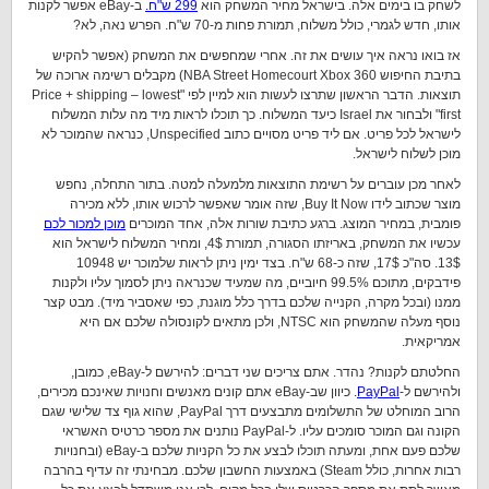
לשחק בו בימים אלה. בישראל מחיר המשחק הוא
299 ש"ח.
ב-eBay אפשר לקנות
אותו, חדש לגמרי, כולל משלוח, תמורת פחות מ-70 ש"ח. הפרש נאה, לא?
אז בואו נראה איך עושים את זה. אחרי שמחפשים את המשחק (אפשר להקיש
בתיבת החיפוש NBA Street Homecourt Xbox 360) מקבלים רשימה ארוכה של
תוצאות. הדבר הראשון שתרצו לעשות הוא למיין לפי "Price + shipping – lowest
first" ולבחור את Israel כיעד המשלוח. כך תוכלו לראות מיד מה עלות המשלוח
לישראל לכל פריט. אם ליד פריט מסויים כתוב Unspecified, כנראה שהמוכר לא
מוכן לשלוח לישראל.
לאחר מכן עוברים על רשימת התוצאות מלמעלה למטה. בתור התחלה, נחפש
מוצר שכתוב לידו Buy It Now, שזה אומר שאפשר לרכוש אותו, ללא מכירה
פומבית, במחיר המוצג. ברגע כתיבת שורות אלה, אחד המוכרים
מוכן למכור לכם
עכשיו את המשחק, באריזתו הסגורה, תמורת 4$, ומחיר המשלוח לישראל הוא
13$. סה"כ 17$, שזה כ-68 ש"ח. בצד ימין ניתן לראות שלמוכר יש 10948
פידבקים, מתוכם 99.5% חיוביים, מה שמעיד שכנראה ניתן לסמוך עליו ולקנות
ממנו (ובכל מקרה, הקנייה שלכם בדרך כלל מוגנת, כפי שאסביר מיד). מבט קצר
נוסף מעלה שהמשחק הוא NTSC, ולכן מתאים לקונסולה שלכם אם היא
אמריקאית.
החלטתם לקנות? נהדר. אתם צריכים שני דברים: להירשם ל-eBay, כמובן,
ולהירשם ל-
PayPal
. כיוון שב-eBay אתם קונים מאנשים וחנויות שאינכם מכירים,
הרוב המוחלט של התשלומים מתבצעים דרך PayPal, שהוא גוף צד שלישי שגם
הקונה וגם המוכר סומכים עליו. ל-PayPal נותנים את מספר כרטיס האשראי
שלכם פעם אחת, ומעתה תוכלו לבצע את כל הקניות שלכם ב-eBay (ובחנויות
רבות אחרות, כולל Steam) באמצעות החשבון שלכם. מבחינתי זה עדיף בהרבה