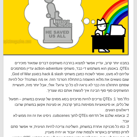
במבט יותר קרוב, עדיין אפשר למצוא בהרבה משחקים דברים שמאוד מזכירים
QTEs. באטמן הוא משתמש די כבד, משחקי action-adventure עדיין מסתמכים
עליהם לא מעט, ואסור לשכוח כמובן משחקי hack & slash בסגנון God of War,
שגם נושאים את מלוא האשמה בהתחלת הטרנד הזה. אז מה נשתנה? יכול להיות
שסתם התרגלנו וזה כבר לא נראה לנו כל כך גרוע? אולי, אבל יותר מזה, תעשיית
המשחקים סוף סוף הבינה איך לעשות אותם כמו שצריך.
כלל מס’ 1: QTEs צריכים להיות מרוכזים בסוג מסוים של קטעים במשחק – תפעול
של כלים, או סיטואציות מסוימות בתוך קרבות, או סצינות אקשן במשחק שרובו
דיאלוגים רגועים.
2: ובאמא שלכם אל תדחפו QTEs לתוך cutscenes. ניסינו את זה וזה ממש לא
עבד.
3: כמו כל מכניקה אחרת במשחק, השליטה צריכה להיות הגיונית; אי אפשר סתם
לזרוק כפתורים באקראי ולצפות שזה יעבוד או יהיה מעניין.