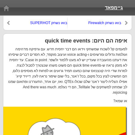
גיימפאד
בואו נשחק Firewatch
בואו נשחק SUPERHOT
איפה הם היום: quick time events
לפעמים קל לשכוח שמשחקי וידאו הם דבר יחסית חדש. עם גרפיקה מדהימה
ועולמות גדולים ומרשימים ו-voice acting ועיצוב מוקפד, לא חסרים דברים שיסיחו
את דעתנו מהעובדה שעדיין יש לא מעט ללמוד ולשפר. Case in point: עד יחסית
לא מזמן נראה ש-quick time events הם פשוט משהו שנצטרך לסבול לנצח.
למרות שדי היה קונצנזוס שהם כמעט תמיד גרועים או לפחות לא מוסיפים כלום,
הם המשיכו לצוץ בכל מקום, בכל ז’אנר, בלי שום שיפור נראה לעין. דייויד קייג’
אפילו הצליח ליצור ז’אנר שלם שכולו QTEs. ואז, יום אחד, התעוררנו ופתאום שמנו
לב שמחוץ למשחקים של Telltale, הם די נעלמו. And there was much
rejoicing.
או שמא?