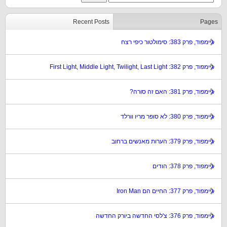
Recent Posts
Pages
גיימפוד, פרק 383: סימולטור כיפי רצח
גיימפוד, פרק 382: First Light, Middle Light, Twilight, Last Light
גיימפוד, פרק 381: האם זה סורה?
גיימפוד, פרק 380: לא סופר מריו וורלד
גיימפוד, פרק 379: הערות מאנשים ברחוב
גיימפוד, פרק 378: הודים
גיימפוד, פרק 377: החיים הם Iron Man
גיימפוד, פרק 376: צ'לסי החדשה ביורק החדשה