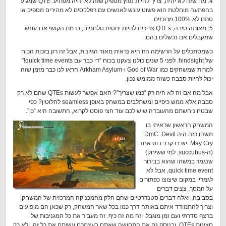
4: מה שזה לא יהיה, צריך להיות נפוץ מספיק שזה לא יהיה מפתיע. QTE שמגיע
בהפתעה מוחלטת הוא פשוט עונש לאנשים עם רפלקסים לא מהירים מספיק או
סתם לא 100% מרוכזים.
5: מאותה סיבה, QTEs צריכים להיות יחסית סלחניים, ברמת הקושי או בעונש
שמקבלים אם נכשלים בהם.
כשמסתכלים על הרשימה הזו היא נראית מאוד הגיונית, אבל זה רק בזכות הכוח
של hindsight. לפני 5 שנים כולנו צעקנו בכוח “די כבר עם quick time events!”
למרות שמשחקים כמו God of War ו-Arkham Asylum הראו לנו כבר מזמן שזה
יכול להיות סבבה כשזה ממומש נכון.
אבל מה אם זה לא היה רק “כמו שצריך”? האם אפשר לעשות QTEs שהם לא רק
סבבה אלא ממש כיפיים ומשתלבים במשחק באופן seamless לחלוטין? כפי
שבטח ניחשתם מהעובדה שיש לכם עוד חצי פוסט לקרוא, התשובה היא “כן”.
המשחק הראשון שראיתי בו
משהו כזה היה DmC: Devil
May Cry. יש בו קרב בוס אחד
(ה-succubus, למי ששיחק)
שנגמר במשהו שהוא בבירור
quick time event, אבל לא
לגמרי: במקום שיצוצו כפתורים
על המסך, צצים דברים
בסביבה, ואלה דברים סטנדרטיים שהם חלק מהמכניקה המרכזית של המשחק,
וצריך להתמודד איתם באותה דרך כמו בכל שאר המשחק, רק שכאן הם מופיעים
ברצף סדרתי ועם זמן מוגבל. וזה מה זה כיף. זה מעביר את כל המגניבות של
סצינות QTEs, ובנוסף גם את התחושה שאתם בעצמכם עשיתם את כל זה, ולא רק