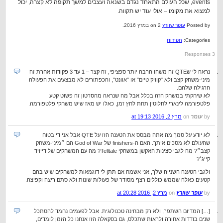
events, שכל העולם התאחד נגדם בשנאה ועצבים למשך תקופה לא קצרה, יכול
למצוא את מקומו – אולי עוד יש תקווה.
Posted by
עופר שוורץ
on 2 במרץ 2016.
Categories:
חפירות
3 Responses
נראה לי שQTE זה משהו הרבה יותר ספציפי, זה קצר – 1 עד 3 פקודות אחרת זה
מיני-משחק קצב ולא "קוויק טיים" או "אוונט", והכפתורים לא מבצעים את הפעולה
הרגילה שלהם.
לא שיחקתי במשחק הזה בכלל אבל מה שנראה מהסרטון זה פשוט קטע
פלטפורמה לינארי לחלוטין תחת לחץ זמן, כאלו יש מאז שיש משחקי פלטפורמה.
by
עומר
on
מרץ 2, 2016 at 19:13
לא יודע על סמך מה אתה מבסס את הטענה הזו על QTE אבל אני די בטוח
שהעולם לא מסכים איתך. האם ה-finishers של God of War הם ״מיני-משחק
קצב״? מה לגבי סצינות האקשן במשחקי Telltale? מה עם המשחקים של דייויד
קייג׳?
ולגבי הטענה השנייה שלך, אני אשמח אם תתן לי דוגמאות למשחקים שיש בהם
קטעים כאלה שממש כוללים רצף מסודר של פעולות שונות ולא סתם ריצה וקפיצה.
by
עופר שוורץ
on
מרץ 2, 2016 at 20:28
[…] המדיום השתפר, ולא רק מבחינה טכנולוגית. אבל לפעמים נחמד להסתכל
שנים בודדות אחורה ולראות שתכלס, גם בסקאלה הזו אנחנו כל הזמן לומדים,