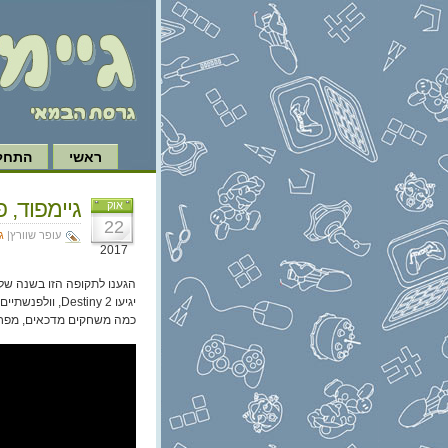
ראשי
התחל 
גיימפוד, פרק 177:
אוק
22
עופר שוורץ|
ג
2017
הגענו לתקופה הזו בשנה שלא
כמה משחקים מדכאים, מפחידי