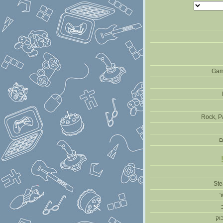
Gam
Rock, P
ם
ר
וק