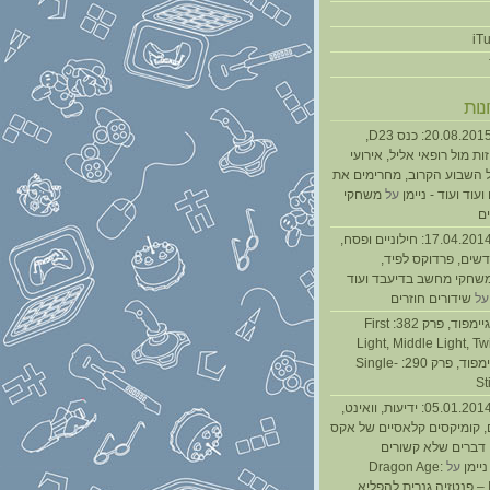
נות
נגנז בגנזך 20.08.2015: כנס D23,
ת מול רופאי אליל, אירועי
 השבוע הקרוב, מחרימים את
עוד ועוד - ניימן
על
משחקי
ם
נגנז בגנזך 17.04.2014: חילוניים ופסח,
שים, פרדוקס לפיד,
משחקי מחשב בדיעבד ועוד
ל
שידורים חוזרים
גיימפאד » גיימפוד, פרק 382: First
Light, Middle Light, Twi
גיימפוד, פרק 290: Single-
St
נגנז בגנזך 05.01.2014: ידיעות, וואינט,
, קומיקסים קלאסיים של אקס
ן דברים שלא קשורים
ניימן
על
Dragon Age:
Inquisition – פנטזיה גנרית להפליא