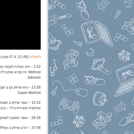
להורדה
(51:48, 47.4 מגה)
Metroid. זה מביא או
tutorials.
Super Metroid.
אנימציה מצוירת-ביד! – ובנ
28:38 – עופר המשיך לשחק ב-Breath of the Wild ורוצה – ניחשתם נכון – להתלונן עליו קצת.
37:56 – דורון שיחק ב-Prey. היה מפחיד. (אבל כיף)