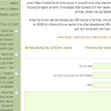
גיימפוד
, המשך ישיר ל-Star Control 2 שמפותח ע”י היוצרים המקוריים (וטכנית
גיימפוד ב- iTunes
זיירמן ב-Twitch
46:58 – אין לנו אף עידן בפרק הזה, אבל עדיין יש פינת VR: גם Oculus וגם סוני הכריזו על דגמים
תגובות אחרו
ה רק $200, וה-
אבל יותר חזק ונראה יותר טוב.
החלפת מזוזו
Axiom Verge
,
Cuphead
,
Prey
,
SNES Classic
,
Z
האמנות של
סופר פארם ו
גיימפוד, פרק 178: New Dong City
קצב להמוני
אלבומים חד
ספיידרמן, 
שם
(נדרש)
ועוד - ניימן
ע
אימייל
(לא יפורסם באתר) (נדרש)
light, Last
Light
על
אתר
ick Walker
ישראל היום
מן וגם המו
לעיתונים! - 