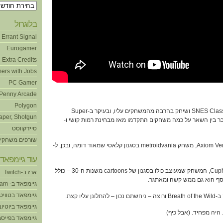
ארכיונים
בלוגרול
Errant Signal
Eurogamer
Extra Credits
ers with Jobs
PC Gamer
Penny Arcade
Polygon
1:52 – גיא הצליח לקנות SNES Classic ושיחק בהרבה מהמשחקים עליו, ובעיקר ב-Super
aper, Shotgun
תנו לדבר בין השאר על כמה משחקים התקדמו מאז מבחינת רמות קושי ו-
סיידקווסט
שורפים משחקי
13:38 – גיא שיחק גם ב-Axiom Verge, משחק metroidvania בסגנון קלאסי שמאוד דומה, ובכן, ל-
עוד גיימפאד!
15:32 – עופר שיחק ב-Cuphead, המשחק שמעוצב כולו בסגנון של cartoons משנות ה-30 – כולל
ארז ב-Twitch
וסף הוא גם ממש קשה ומאתגר.
גיימפאד ב- Steam
גיימפאד בטוויט
גיימפאד ביוטיוב
גיימפאד בפייסב