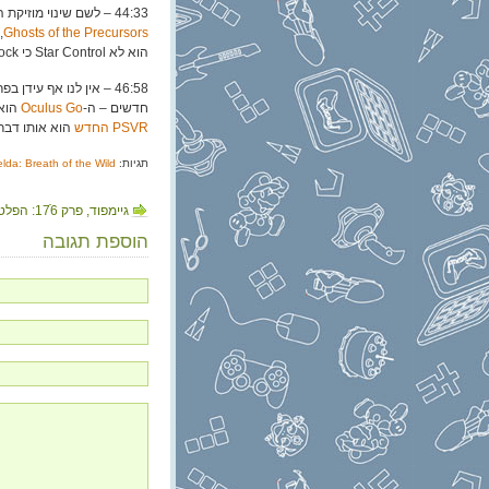
44:33 – לשם שינוי מוזיקת החדשות שלנו היא רלוונטית, כי אנחנו מדברים על Star Control! בפרט,
Ghosts of the Precursors
הוא לא Star Control כי Stardock קנו את המותג, אבל נו).
חדשים – ה-
Oculus Go
הוא standalone VR שלא צריך מחשב או כבלים ועול
PSVR החדש
הוא אותו דבר 
תגיות:
elda: Breath of the Wild
גיימפוד, פרק 176ֿ: הפלטפורמר של בראדפורד
הוספת תגובה