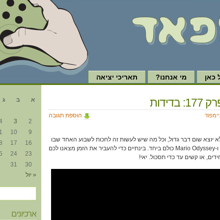
כאן
מי אנחנו?
תאריכי יציאה
א
 בדידות
א
ב
ג
הוספת תגובה
יימפוד
4
3
2
1
10
9
 יוצא שום דבר גדול, וכל מה שיש לעשות זה לחכות לשבוע האחד שבו
8
17
16
יגיעו Destiny 2, וולפנשתיים ו-Mario Odyssey כולם ביחד. בינתיים כדי להעביר את הזמן מצאנו לכם
5
24
23
ם, או קשים עד כדי תסכול. יאי!
31
30
« יול
ארכיונים