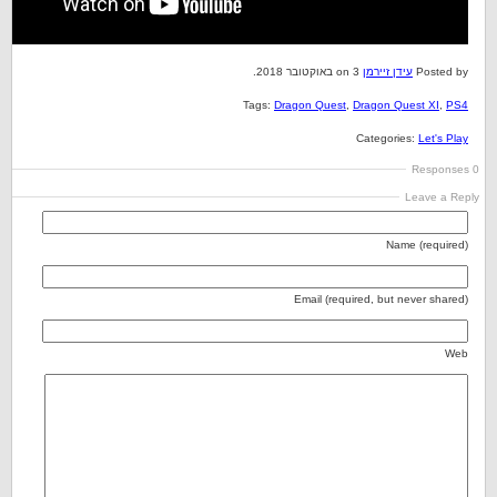
Posted by
עידן זיירמן
on 3 באוקטובר 2018.
Tags:
Dragon Quest
,
Dragon Quest XI
,
PS4
Categories:
Let's Play
0 Responses
Leave a Reply
Name (required)
Email (required, but never shared)
Web