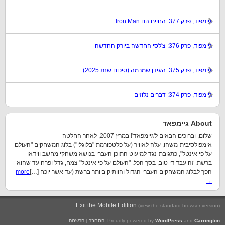
גיימפוד, פרק 377: החיים הם Iron Man
גיימפוד, פרק 376: צ'לסי החדשה ביורק החדשה
גיימפוד, פרק 375: העידן שמרמה (סיכום שנת 2025)
גיימפוד, פרק 374: דברים נלוזים
About גיימפאד
שלום, וברוכים הבאים ל'גיימפאד'! במרץ 2007, לאחר החלטה
אימפולסיבית-משהו, עלה לאוויר (על פלטפורמת "בלוגלי") בלוג המשחקים "העולם
על פי אינטל", כתגובת-נגד למיעוט התוכן העברי בנושא משחקי מחשב ווידאו
ברשת. זה עבד די טוב, בסך הכל. "העולם על פי אינטל" צמח, גדל ופרח עד שהוא
הפך לבלוג המשחקים העברי הגדול והוותיק ביותר ברשת (עד אשר יוכח […]
more
→
.
Exit the Mobile Edition
(view the standard browser version)
Carrington
and
WordPress
Proudly powered by
.
התחבר
|
הרשמה