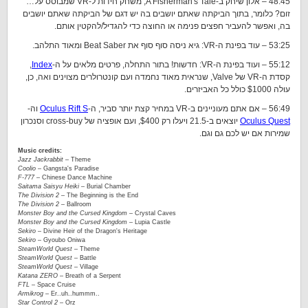
48:45 – אלון שיחק ב-A Fisherman's Tale, משחק חידות ל-VR שמבוסס על…
זום? כלומר, בתוך הביקתה שאתם יושבים בה יש דגם של הביקתה שאתם יושבים
בה, ואפשר להעביר חפצים פנימה או החוצה כדי להגדיל/להקטין אותם.
53:25 – עוד בפינת ה-VR: גיא ניסה סוף סוף את Beat Saber ומאוד התלהב.
55:12 – ועוד בפינת ה-VR: חדשות! בתור התחלה, פרטים מלאים על ה-
Index
,
קסדת ה-VR של Valve, שנראית מאוד נחמדה ועם קונטרולרים מצוינים ואה, כן,
עולה $1000 כולל כל האביזרים.
56:49 – אם אתם מעוניינים ב-VR במחיר קצת יותר סביר, ה-
Oculus Rift S
וה-
Oculus Quest
יוצאים ב-21.5 ויעלו רק $400, ועם אופציה של cross-buy וסנכרון
שמירות אם יש לכם גם וגם.
Music credits:
Jazz Jackrabbit
– Theme
Coolio
– Gangsta's Paradise
F-777
– Chinese Dance Machine
Saitama Saisyu Heiki
– Burial Chamber
The Division 2
– The Beginning is the End
The Division 2
– Ballroom
Monster Boy and the Cursed Kingdom
– Crystal Caves
Monster Boy and the Cursed Kingdom
– Lupia Castle
Sekiro
– Divine Heir of the Dragon's Heritage
Sekiro
– Gyoubo Oniwa
SteamWorld Quest
– Theme
SteamWorld Quest
– Battle
SteamWorld Quest
– Village
Katana ZERO
– Breath of a Serpent
FTL
– Space Cruise
Armikrog
– Er..uh..hummm..
Star Control 2
– Orz