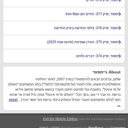
גיימפוד, פרק 378: הודים
גיימפוד, פרק 377: החיים הם Iron Man
גיימפוד, פרק 376: צ'לסי החדשה ביורק החדשה
גיימפוד, פרק 375: העידן שמרמה (סיכום שנת 2025)
גיימפוד, פרק 374: דברים נלוזים
About גיימפאד
שלום, וברוכים הבאים ל'גיימפאד'! במרץ 2007, לאחר החלטה
אימפולסיבית-משהו, עלה לאוויר (על פלטפורמת "בלוגלי") בלוג המשחקים "העולם
על פי אינטל", כתגובת-נגד למיעוט התוכן העברי בנושא משחקי מחשב ווידאו
ברשת. זה עבד די טוב, בסך הכל. "העולם על פי אינטל" צמח, גדל ופרח עד שהוא
הפך לבלוג המשחקים העברי הגדול והוותיק ביותר ברשת (עד אשר יוכח […]
more
→
.
Exit the Mobile Edition
(view the standard browser version)
Carrington
and
WordPress
Proudly powered by
.
התחבר
|
הרשמה