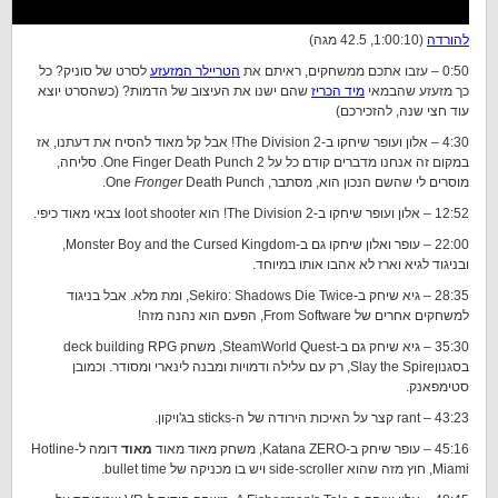
להורדה
(1:00:10, 42.5 מגה)
0:50 – עזבו אתכם ממשחקים, ראיתם את
הטריילר המזעזע
לסרט של סוניק? כל
כך מזעזע שהבמאי
מיד הכריז
שהם ישנו את העיצוב של הדמות? (כשהסרט יוצא
עוד חצי שנה, להזכירכם)
4:30 – אלון ועופר שיחקו ב-The Division 2! אבל קל מאוד להסיח את דעתנו, אז
במקום זה אנחנו מדברים קודם כל על One Finger Death Punch 2. סליחה,
מוסרים לי שהשם הנכון הוא, מסתבר, One
Death Punch.
Fronger
12:52 – אלון ועופר שיחקו ב-The Division 2! הוא loot shooter צבאי מאוד כיפי.
22:00 – עופר ואלון שיחקו גם ב-Monster Boy and the Cursed Kingdom,
ובניגוד לגיא וארז לא אהבו אותו במיוחד.
28:35 – גיא שיחק ב-Sekiro: Shadows Die Twice, ומת מלא. אבל בניגוד
למשחקים אחרים של From Software, הפעם הוא נהנה מזה!
35:30 – גיא שיחק גם ב-SteamWorld Quest, משחק deck building RPG
בסגנוןSlay the Spire, רק עם עלילה ודמויות ומבנה לינארי ומסודר. וכמובן
סטימפאנק.
43:23 – rant קצר על האיכות הירודה של ה-sticks בג'ויקון.
45:16 – עופר שיחק ב-Katana ZERO, משחק מאוד מאוד
מאוד
דומה ל-Hotline
Miami, חוץ מזה שהוא side-scroller ויש בו מכניקה של bullet time.