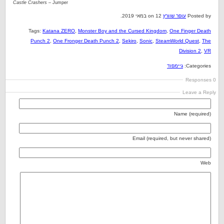
Castle Crashers
– Jumper
Posted by
עופר שוורץ
on 12 במאי 2019.
Tags:
Katana ZERO
,
Monster Boy and the Cursed Kingdom
,
One Finger Death
Punch 2
,
One Fronger Death Punch 2
,
Sekiro
,
Sonic
,
SteamWorld Quest
,
The
Division 2
,
VR
Categories:
גיימפוד
0 Responses
Leave a Reply
Name (required)
Email (required, but never shared)
Web