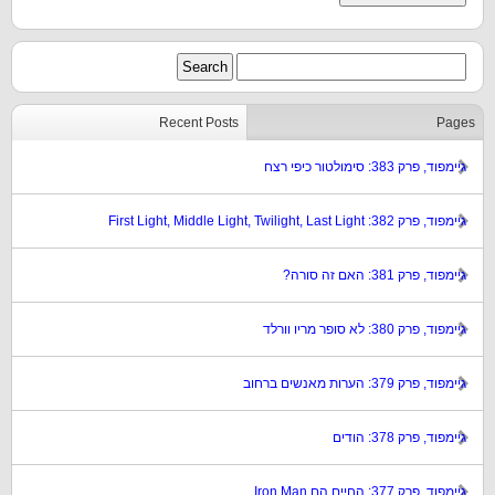
Recent Posts
Pages
גיימפוד, פרק 383: סימולטור כיפי רצח
גיימפוד, פרק 382: First Light, Middle Light, Twilight, Last Light
גיימפוד, פרק 381: האם זה סורה?
גיימפוד, פרק 380: לא סופר מריו וורלד
גיימפוד, פרק 379: הערות מאנשים ברחוב
גיימפוד, פרק 378: הודים
גיימפוד, פרק 377: החיים הם Iron Man