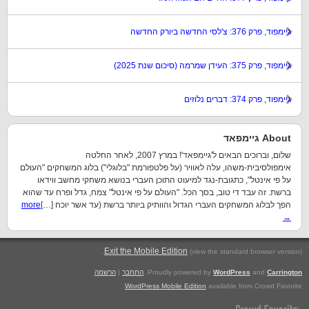
גיימפוד, פרק 376: צ'לסי החדשה ביורק החדשה
גיימפוד, פרק 375: העידן שמרמה (סיכום שנת 2025)
גיימפוד, פרק 374: דברים נלוזים
About גיימפאד
שלום, וברוכים הבאים ל'גיימפאד'! במרץ 2007, לאחר החלטה
אימפולסיבית-משהו, עלה לאוויר (על פלטפורמת "בלוגלי") בלוג המשחקים "העולם
על פי אינטל", כתגובת-נגד למיעוט התוכן העברי בנושא משחקי מחשב ווידאו
ברשת. זה עבד די טוב, בסך הכל. "העולם על פי אינטל" צמח, גדל ופרח עד שהוא
הפך לבלוג המשחקים העברי הגדול והוותיק ביותר ברשת (עד אשר יוכח […]
more
→
.
Exit the Mobile Edition
(view the standard browser version)
Carrington
and
WordPress
Proudly powered by
.
התחבר
|
הרשמה
WordPress Mobile Edition
available from Crowd Favorite.