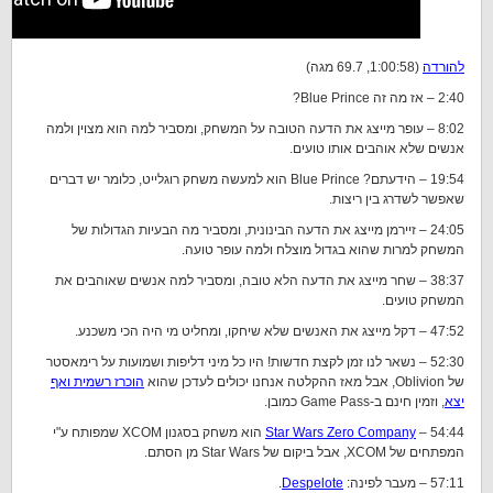
להורדה
(1:00:58, 69.7 מגה)
2:40 – אז מה זה Blue Prince?
8:02 – עופר מייצג את הדעה הטובה על המשחק, ומסביר למה הוא מצוין ולמה
אנשים שלא אוהבים אותו טועים.
19:54 – הידעתם? Blue Prince הוא למעשה משחק רוגלייט, כלומר יש דברים
שאפשר לשדרג בין ריצות.
24:05 – זיירמן מייצג את הדעה הבינונית, ומסביר מה הבעיות הגדולות של
המשחק למרות שהוא בגדול מוצלח ולמה עופר טועה.
38:37 – שחר מייצג את הדעה הלא טובה, ומסביר למה אנשים שאוהבים את
המשחק טועים.
47:52 – דקל מייצג את האנשים שלא שיחקו, ומחליט מי היה הכי משכנע.
52:30 – נשאר לנו זמן לקצת חדשות! היו כל מיני דליפות ושמועות על רימאסטר
של Oblivion, אבל מאז ההקלטה אנחנו יכולים לעדכן שהוא
הוכרז רשמית ואף
יצא
, וזמין חינם ב-Game Pass כמובן.
54:44 –
Star Wars Zero Company
הוא משחק בסגנון XCOM שמפותח ע"י
המפתחים של XCOM, אבל ביקום של Star Wars מן הסתם.
57:11 – מעבר לפינה:
Despelote
.