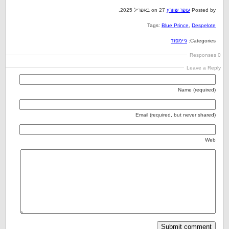
Posted by
עופר שוורץ
on 27 באפריל 2025.
Tags:
Blue Prince
,
Despelote
Categories:
גיימפוד
0 Responses
Leave a Reply
Name (required)
Email (required, but never shared)
Web