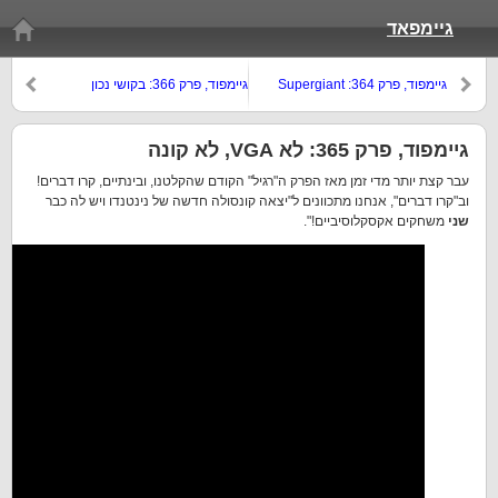
גיימפאד
גיימפוד, פרק 364: Supergiant
גיימפוד, פרק 366: בקושי נכון
Games
גיימפוד, פרק 365: לא VGA, לא קונה
עבר קצת יותר מדי זמן מאז הפרק ה"רגיל" הקודם שהקלטנו, ובינתיים, קרו דברים!
וב"קרו דברים", אנחנו מתכוונים ל"יצאה קונסולה חדשה של נינטנדו ויש לה כבר
שני
משחקים אקסקלוסיביים!".