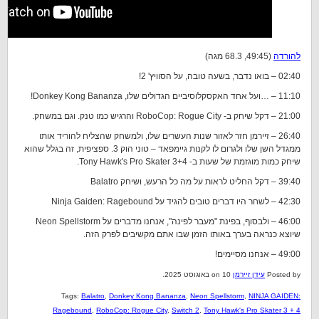
להורדה
(49:45, 68.3 מגה)
02:40 – בואו נדבר, בשעה טובה, על הסוויץ' 2!
11:10 – …ועל אחד האקסקלוסיביים הגדולים שלו, Donkey Kong Bananza!
21:00 – דקל שיחק ב- RoboCop: Rogue City והרגיש כמו טנק. וגם במשחק.
26:40 – זיירמן חזר לאזור שנות העשרים שלו, ולמשחק שהצליח להוריד אותו
ממגדל השן שלו ולגרום לו לקנות גיימפאד – טוני הוק 3. ספציפית, זה בגלל שהוא
שיחק כמות מוגזמת של שעות ב- Tony Hawk's Pro Skater 3+4.
39:40 – דקל החליט לראות על מה כל הרעש, ושיחק Balatro
42:30 – לשחר היו דברים טובים להגיד על Ninja Gaiden: Ragebound
46:00 – ולבסוף, בפינת "מעבר לפינה", אנחנו מדברים על Neon Spellstorm
שיוצא כנראה בערך באותו הזמן שבו אתם מקשיבים לפרק הזה.
49:00 – אנחנו מסיימים!
Posted by
עידן זיירמן
on 10 באוגוסט 2025.
Tags:
Balatro
,
Donkey Kong Bananza
,
Neon Spellstorm
,
NINJA GAIDEN:
Ragebound
,
RoboCop: Rogue City
,
Switch 2
,
Tony Hawk's Pro Skater 3 + 4