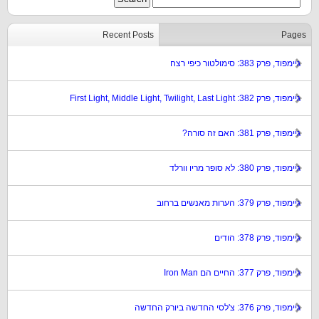
Recent Posts
Pages
גיימפוד, פרק 383: סימולטור כיפי רצח
גיימפוד, פרק 382: First Light, Middle Light, Twilight, Last Light
גיימפוד, פרק 381: האם זה סורה?
גיימפוד, פרק 380: לא סופר מריו וורלד
גיימפוד, פרק 379: הערות מאנשים ברחוב
גיימפוד, פרק 378: הודים
גיימפוד, פרק 377: החיים הם Iron Man
גיימפוד, פרק 376: צ'לסי החדשה ביורק החדשה