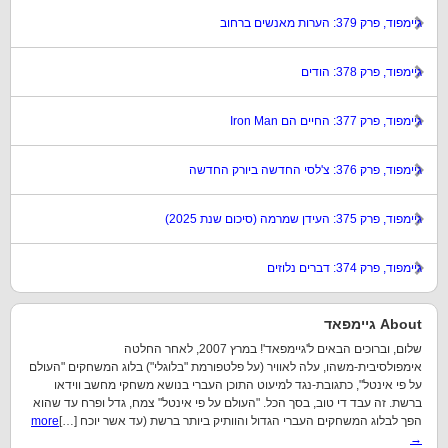
גיימפוד, פרק 379: הערות מאנשים ברחוב
גיימפוד, פרק 378: הודים
גיימפוד, פרק 377: החיים הם Iron Man
גיימפוד, פרק 376: צ'לסי החדשה ביורק החדשה
גיימפוד, פרק 375: העידן שמרמה (סיכום שנת 2025)
גיימפוד, פרק 374: דברים נלוזים
About גיימפאד
שלום, וברוכים הבאים ל'גיימפאד'! במרץ 2007, לאחר החלטה
אימפולסיבית-משהו, עלה לאוויר (על פלטפורמת "בלוגלי") בלוג המשחקים "העולם
על פי אינטל", כתגובת-נגד למיעוט התוכן העברי בנושא משחקי מחשב ווידאו
ברשת. זה עבד די טוב, בסך הכל. "העולם על פי אינטל" צמח, גדל ופרח עד שהוא
הפך לבלוג המשחקים העברי הגדול והוותיק ביותר ברשת (עד אשר יוכח […]
more
→