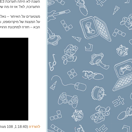
התערוכה, לא? אז זה מה שעש
מצטערים על האיחור – נאלצנ
על המצגת של מיקרוסופט, וג
הבא – חזרה למתכונת הרגיל
להורדה
(1:18:40, 108 מגה)