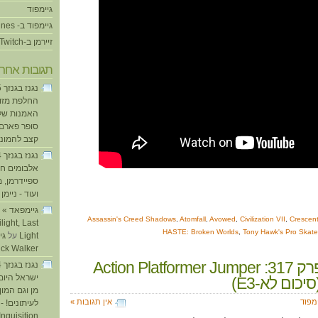
גיימפוד
גיימפוד ב- iTunes
זיירמן ב-Twitch
תגובות אחרו
החלפת מזוזו
האמנות של
סופר פארם ו
קצב להמוני
אלבומים חד
ספיידרמן, 
ועוד - ניימן
ע
Assassin's Creed Shadows
,
Atomfall
,
Avowed
,
Civilization VII
,
Crescen
light, Last
HASTE: Broken Worlds
,
Tony Hawk's Pro Skate
Light
על
ick Walker
גיימפוד, פרק 317: Action Platformer Jumper
ישראל היום
מן וגם המו
ימפוד
אין תגובות »
לעיתונים! - 