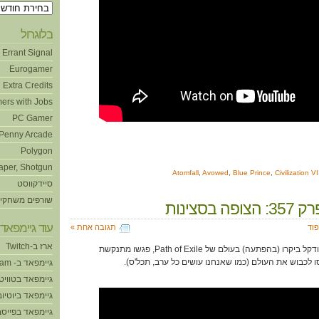
ארכיונים
בלוגרול
Errant Signal
Eurogamer
Extra Credits
ers with Jobs
PC Gamer
Penny Arcade
Polygon
aper, Shotgun
Atomfall
,
Avowed
,
Blue Prince
,
Civilization VI
סיידקווסט
שורפים משחקי
ה בסצינות
עוד גיימפאד!
פוד
תגובה אחת »
ארז ב-Twitch
בפרק הזה זיירמן, שחר, ארז ודקל ביקרו (בהפתעה) בעולם של Path of Exile, פגשו מתנקשת
סו לכבוש את העולם (כמו שאנחנו עושים כל ערב, תכל'ס).
גיימפאד ב- Steam
גיימפאד בטוויט
גיימפאד ביוטיוב
גיימפאד בפייסב