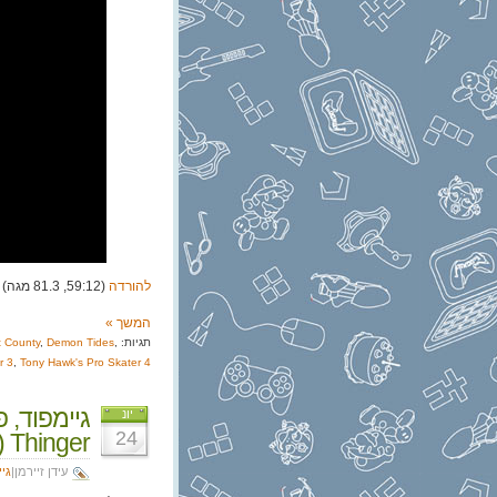
להורדה
(59:12, 81.3 מגה)
המשך »
תגיות:
,
Demon Tides
,
t County
r 3
,
Tony Hawk's Pro Skater 4
יונ
24
Thinger (סיכום לא-E3)
עידן זיירמן|
גי