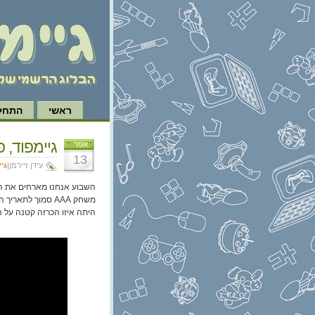
ראשי
התחל 
גיימפוד, פרק 358: פרק .1
אפר
13
עידן זיירמן|
גי
השבוע אנחנו מארחים את הא
היתה איזו הכרזה קטנה על הסוויץ' 2 או משהו כזה. אתם יודעים, 