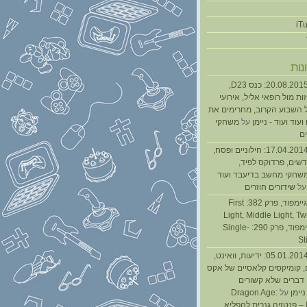
נות
נגנז בגנזך 20.08.2015: כנס D23,
ת מול רופאי אליל, אירועי
 השבוע הקרוב, מחרימים את
עוד ועוד - ניימן
על
משחקי
ם
נגנז בגנזך 17.04.2014: חילוניים ופסח,
שים, פרדוקס לפיד,
משחקי מחשב בדיעבד ועוד
ל
שידורים חוזרים
גיימפאד » גיימפוד, פרק 382: First
Light, Middle Light, Twi
גיימפוד, פרק 290: Single-
St
נגנז בגנזך 05.01.2014: ידיעות, וואינט,
, קומיקסים קלאסיים של אקס
ן דברים שלא קשורים
ניימן
על
Dragon Age:
Inquisition – פנטזיה גנרית להפליא