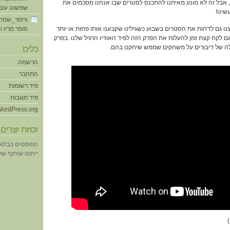
השנה לא היתה תערוכת E3, אבל זה לא מונע מאיתנו להתכנס לסטרים שבו אנחנו מסכמים את
שפשוט עוב
ינו!
גיימר_שמח
ו גם לדחות את הסטרים בשבוע כשגילינו שקבענו אותו פחות או יותר
סופר מריו ו
ם לקח קצת זמן להעלות את הפרק הזה לפיד האודיו הרגיל שלנו. בפרק
ה של דיבורים על משחקים שממש שיחקנו בהם.
כלים
הרשמה
התחבר
פיד רשומות
פיד תגובות
ordPress.org
זכויות יוצרים
הפוסטים בבלוג
ייחוס-שיתוף של eative Commons