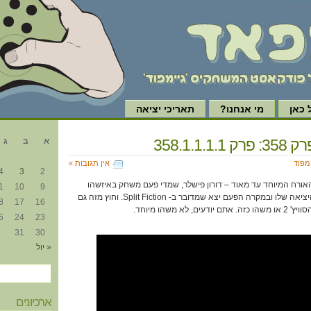
כאן
מי אנחנו?
תאריכי יציאה
א
358.1.1.1
א
ב
ג
ימפוד
אין תגובות »
4
3
2
ורח המיוחד עד מאוד – דורון פישלר, שמדי פעם משחק באיזשהו
1
10
9
משחק AAA סמוך לתאריך היציאה שלו ובמקרה הפעם יצא שמדובר ב- Split Fiction. וחוץ מזה גם
8
17
16
לא משהו מיוחד.
5
24
23
31
30
« יול
ארכיונים