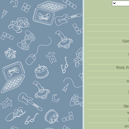
Gam
Rock, P
ם
ר
וק