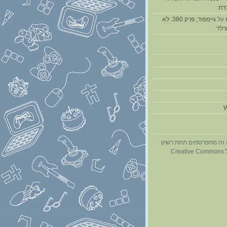
דת
על
גיימפוד, פרק 380: לא
ורלד
W
 זה מתפרסמים תחת רשיון
Cr