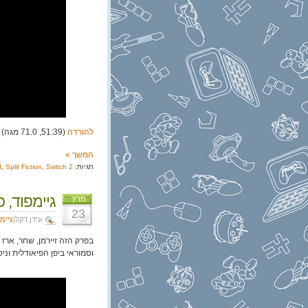
להורדה
(51:39, 71.0 מגה)
המשך »
תגיות:
Switch 2
,
Split Fiction
,
I
גיימפוד, פרק 357: הצופ
מרץ
23
עידן דקל|
גיימ
וסמוראי ביפן הפיאודלית וני