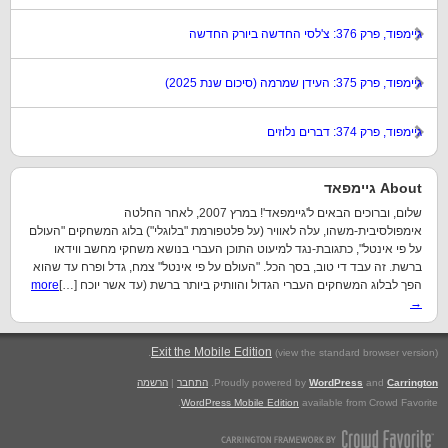
גיימפוד, פרק 376: צ'לסי החדשה ביורק החדשה
גיימפוד, פרק 375: העידן שמרמה (סיכום שנת 2025)
גיימפוד, פרק 374: דברים נלוזים
About גיימפאד
שלום, וברוכים הבאים ל'גיימפאד'! במרץ 2007, לאחר החלטה
אימפולסיבית-משהו, עלה לאוויר (על פלטפורמת "בלוגלי") בלוג המשחקים "העולם
על פי אינטל", כתגובת-נגד למיעוט התוכן העברי בנושא משחקי מחשב ווידאו
ברשת. זה עבד די טוב, בסך הכל. "העולם על פי אינטל" צמח, גדל ופרח עד שהוא
הפך לבלוג המשחקים העברי הגדול והוותיק ביותר ברשת (עד אשר יוכח […]
more
→
.
Exit the Mobile Edition
(view the standard browser version)
Carrington
and
WordPress
Proudly powered by
.
התחבר
|
הרשמה
WordPress Mobile Edition
available from Crowd Favorite.