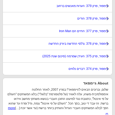
גיימפוד, פרק 379: הערות מאנשים ברחוב
גיימפוד, פרק 378: הודים
גיימפוד, פרק 377: החיים הם Iron Man
גיימפוד, פרק 376: צ'לסי החדשה ביורק החדשה
גיימפוד, פרק 375: העידן שמרמה (סיכום שנת 2025)
גיימפוד, פרק 374: דברים נלוזים
About גיימפאד
שלום, וברוכים הבאים ל'גיימפאד'! במרץ 2007, לאחר החלטה
אימפולסיבית-משהו, עלה לאוויר (על פלטפורמת "בלוגלי") בלוג המשחקים "העולם
על פי אינטל", כתגובת-נגד למיעוט התוכן העברי בנושא משחקי מחשב ווידאו
ברשת. זה עבד די טוב, בסך הכל. "העולם על פי אינטל" צמח, גדל ופרח עד שהוא
הפך לבלוג המשחקים העברי הגדול והוותיק ביותר ברשת (עד אשר יוכח […]
more
→