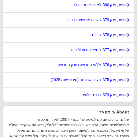
גיימפוד, פרק 380: לא סופר מריו וורלד
גיימפוד, פרק 379: הערות מאנשים ברחוב
גיימפוד, פרק 378: הודים
גיימפוד, פרק 377: החיים הם Iron Man
גיימפוד, פרק 376: צ'לסי החדשה ביורק החדשה
גיימפוד, פרק 375: העידן שמרמה (סיכום שנת 2025)
גיימפוד, פרק 374: דברים נלוזים
About גיימפאד
שלום, וברוכים הבאים ל'גיימפאד'! במרץ 2007, לאחר החלטה
אימפולסיבית-משהו, עלה לאוויר (על פלטפורמת "בלוגלי") בלוג המשחקים "העולם
על פי אינטל", כתגובת-נגד למיעוט התוכן העברי בנושא משחקי מחשב ווידאו
ברשת. זה עבד די טוב, בסך הכל. "העולם על פי אינטל" צמח, גדל ופרח עד שהוא