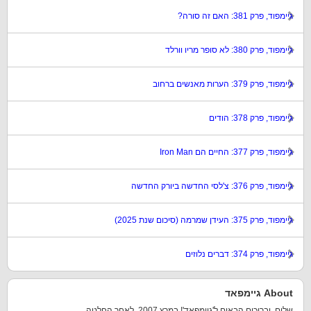
גיימפוד, פרק 381: האם זה סורה?
גיימפוד, פרק 380: לא סופר מריו וורלד
גיימפוד, פרק 379: הערות מאנשים ברחוב
גיימפוד, פרק 378: הודים
גיימפוד, פרק 377: החיים הם Iron Man
גיימפוד, פרק 376: צ'לסי החדשה ביורק החדשה
גיימפוד, פרק 375: העידן שמרמה (סיכום שנת 2025)
גיימפוד, פרק 374: דברים נלוזים
About גיימפאד
שלום, וברוכים הבאים ל'גיימפאד'! במרץ 2007, לאחר החלטה