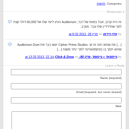
Categories:
חדשות
2 Responses
זה היה קרוב, אבל בסופו של דבר, Auditorium הגיע ליעד שלו של 60,000 דולר קצת
לפני שהדדליין שלו עבר. מגניב.
by
עידן זיירמן
on
מרץ 28, 2012 at 8:32
[…] מה שהוא רצה זה ש- Cipher Prime Studios יעשו כבר את Auditorium Duet
שהוא תמך בו בקיקסטארטר לפני יותר משנה […]
by
גיימפאד » גיימפוד, פרק 80: Click & Drop
on
נוב 22, 2013 at 13:33
Leave a Reply
Name (required)
Email (required, but never shared)
Web