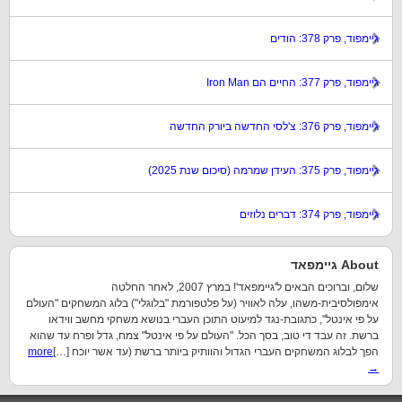
גיימפוד, פרק 378: הודים
גיימפוד, פרק 377: החיים הם Iron Man
גיימפוד, פרק 376: צ'לסי החדשה ביורק החדשה
גיימפוד, פרק 375: העידן שמרמה (סיכום שנת 2025)
גיימפוד, פרק 374: דברים נלוזים
About גיימפאד
שלום, וברוכים הבאים ל'גיימפאד'! במרץ 2007, לאחר החלטה
אימפולסיבית-משהו, עלה לאוויר (על פלטפורמת "בלוגלי") בלוג המשחקים "העולם
על פי אינטל", כתגובת-נגד למיעוט התוכן העברי בנושא משחקי מחשב ווידאו
ברשת. זה עבד די טוב, בסך הכל. "העולם על פי אינטל" צמח, גדל ופרח עד שהוא
הפך לבלוג המשחקים העברי הגדול והוותיק ביותר ברשת (עד אשר יוכח […]
more
→