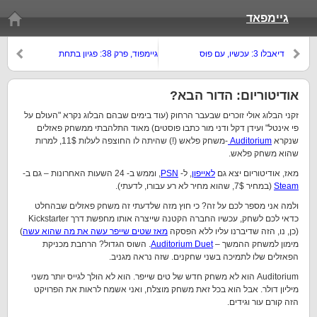
גיימפאד
דיאבלו 3: עכשיו, עם פוּס
גיימפוד, פרק 38: פגיון בתחת
אודיטוריום: הדור הבא?
זקני הבלוג אולי זוכרים שבעבר הרחוק (עוד בימים שבהם הבלוג נקרא "העולם על
פי אינטל" ועידן דקל ודני מור כתבו פוסטים) מאוד התלהבתי ממשחק פאזלים
שנקרא
Auditorium
-משחק פלאש (!) שהיתה לו החוצפה לעלות 11$, למרות
שהוא משחק פלאש.
מאז, אודיטוריום יצא גם
לאייפון
, ל-
PSN
, וממש ב- 24 השעות האחרונות – גם ב-
Steam
(במחיר 7$, שהוא מחיר לא רע עבורו, לדעתי).
ולמה אני מספר לכם על זה? כי חוץ מזה שלדעתי זה משחק פאזלים שבהחלט
כדאי לכם לשחק, עכשיו החברה הקטנה שייצרה אותו מחפשת דרך Kickstarter
(כן, נו, הזה שדיברנו עליו ללא הפסקה
מאז שטים שייפר עשה את מה שהוא עשה
)
מימון למשחק ההמשך –
Auditorium Duet
. השוס הגדול? הרחבת מכניקת
הפאזלים שלו לתמיכה בשני שחקנים. שזה נראה מגניב.
Auditorium הוא לא משחק חדש של טים שייפר. הוא לא הולך לגייס יותר משני
מיליון דולר. אבל הוא בכל זאת משחק מוצלח, ואני אשמח לראות את הפרויקט
הזה קורם עור וגידים.