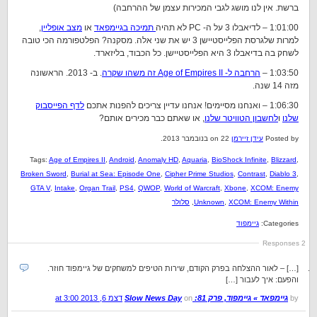
ברשת. אין לנו מושג לגבי המכירות עצמן של ההרחבה)
1:01:00 – לדיאבלו 3 על ה- PC לא תהיה
תמיכה בגיימפאד
או
מצב אופליין
,
למרות שלגרסת הפלייסטיישן 3 יש את שני אלה. מסקנה? הפלטפורמה הכי טובה
לשחק בה בדיאבלו 3 היא הפלייסטיישן. כל הכבוד, בליזארד.
1:03:50 –
הרחבה ל- Age of Empires II זה משהו שקרה
. ב- 2013. הראשונה
מזה 14 שנה.
1:06:30 – ואנחנו מסיימים! אנחנו עדיין צריכים להפנות אתכם
לדף הפייסבוק
שלנו
ו
לחשבון הטוויטר שלנו
, או שאתם כבר מכירים אותם?
Posted by
עידן זיירמן
on 22 בנובמבר 2013.
Tags:
Age of Empires II
,
Android
,
Anomaly HD
,
Aquaria
,
BioShock Infinite
,
Blizzard
,
Broken Sword
,
Burial at Sea: Episode One
,
Cipher Prime Studios
,
Contrast
,
Diablo 3
,
GTA V
,
Intake
,
Organ Trail
,
PS4
,
QWOP
,
World of Warcraft
,
Xbone
,
XCOM: Enemy
XCOM: Enemy Within
,
Unknown
,
סלולר
Categories:
גיימפוד
2 Responses
[…] – לאור ההצלחה בפרק הקודם, שירות הטיפים למשחקים של גיימפוד חוזר.
והפעם: איך לעבור […]
by
גיימפאד » גיימפוד, פרק 81: Slow News Day
on
דצמ 6, 2013 at 3:00