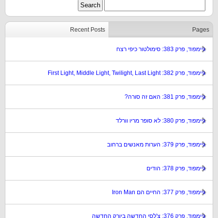
Recent Posts
Pages
גיימפוד, פרק 383: סימולטור כיפי רצח
גיימפוד, פרק 382: First Light, Middle Light, Twilight, Last Light
גיימפוד, פרק 381: האם זה סורה?
גיימפוד, פרק 380: לא סופר מריו וורלד
גיימפוד, פרק 379: הערות מאנשים ברחוב
גיימפוד, פרק 378: הודים
גיימפוד, פרק 377: החיים הם Iron Man
גיימפוד, פרק 376: צ'לסי החדשה ביורק החדשה