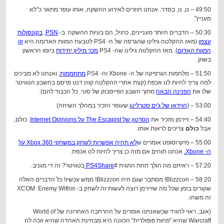
49:50 – נו, נו, בסדר. אנחנו חוזרים לאירוע ההשקה, אותו עופר מתאר כ"לא
מעניין".
50:30 – הדברים היותר מעניינים, כרגיל, הם בעיות ההשקה: ב-
PSN
,
בקונסולות
עצמן
(מאז ההקלטה גילינו שהגרסה של ה- PS4 לטבעת המוות האדומה היא
קו
המוות האדום
). מאז ההקלטה גילינו שה- PS4
מכר מיליון יחידות
ביומו הראשון
בשוק.
51:50 – מלחמות הגרפיקה של ה- Xbone וה- PS4
מתחממות
, ואנחנו לא מבינים
למה צריך להיות לנו אכפת (קצת אחרי ההקלטה קווין דנט פרסם בחשבון הטוויטר
שלו את
הפנינה הבאה
מתוך חשבון הפייסבוק של סוני. כל הכבוד להם).
53:00 – (
הוידאו של ג'ים סטרלינג
שעופר הזכיר במהלך השיחה)
54:40 – זיירמן מזכיר את
הסרטון של The Escapist על Internet Opinions
. כולם,
אבל
כולם
צריכים לראות אותו.
55:00 – מיקרוסופט אומרים ש
לא תהיה אפשרות לשחק במשחקי Xbox 360 על
ה- Xbone.
אנחנו תוהים אם מזה כן צריך להיות לנו אכפת.
57:20 – ראיתם מה הולך תחת התגית #
PS4Share
בטוויטר? זה די מגניב.
58:20 – Blizzcon! מסתבר שגם היה Blizzcon! ממש עכשיו! כל הדברים האלה
שקורים בזמן שכל מה שזיירמן רוצה לעשות זה לשחק ב- XCOM: Enemy Within
זה משהו.
(אגב, ראוי להגיד שכשאנחנו אומרים על ההרחבה האחרונה של World of
Warcraft שהיא "פחות פופולרית" הכוונה היא מבחינת האהדה שהיא זוכה לה