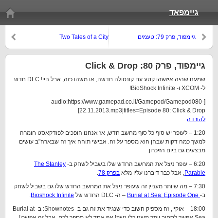
גיימפאד
גיימפוד, פרק 79: טעמים
Two Tales of a City
לא-שגרתיים של סורבה
גיימפוד, פרק 80: Click & Drop
שמענו שהיה איזשהו קטע עם קונסולה חדשה, או משהו כזה, אבל היי! DLC חדש
ל- XCOM ו- BioShock Infinite!
[audio:https://www.gamepad.co.il/Gamepod/Gamepod080-
22.11.2013.mp3|titles=Episode 80: Click & Drop]
להורדה
1:20 – לעופר יש סוף כל סוף מחשב חדש, אז אנחנו הופכים לפודקאסט חומרה
למשך כמה דקות שבהן הוא מספר על זה. אבישי תוהה איך זה שבארה"ב עושים
מבצעים גם ביום הזיכרון.
6:20 – עופר ניצל את המחשב החדש שלו בשביל לשחק ב-
The Stanley
Parable
, אבל כבר דיברנו עליו מלא
בפרק 78
.
7:30 – מה שיותר מעניין זה שעופר ניצל את המחשב החדש שלו גם בשביל לשחק
ב-
Burial at Sea: Episode One
– ה- DLC החדש של
Bioshock Infinite
.
18:00 – אוקיי, זה מספיק חשוב כדי שנגיד את זה גם ב- Shownotes: ב- Burial at
Sea אפשר לסחוב יותר משני כלי נשק! אף אחד לא מספר לכם, אבל זה אפשרי!