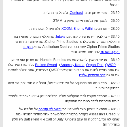
באמת!
23:50 – עופר שיחק גם ב-
Contrast
, ולא כל כך התלהב.
26:00 – למשך זמן כלשהו זיירמן שיחק ב- GTA V….
28:00 – ואז הגיע
XCOM: Enemy Within
, ולא היה לו אכפת יותר.
33:40 – בין לבין, זייירמן שיחק קצת עם
Intake
, שהוא לא המשחק שהוא רצה
והוא לא המשחק שהגיע לו מ- Cipher Prime Studios. מה שהוא רצה זה ש-
Cipher Prime Studios יעשו כבר את Auditorium Duet שהוא
תמך בו
בקיקסטארטר
לפני יותר משנה וחצי.
36:40 – אבישי ממשיך להשתעשע עם Humble Bundles, שבעזרתן הוא שיחק
ב-
QWOP
,
Organ Trail
,
Anomaly Korea
ו-
Broken Sword
על האנדרואיד שלו.
אם אתם רוצים לחוות את החדווה שנקראת QWOP בעצמכם, אתם יכולים לעשות
את זה גם
דרך הדפדפן שלכם
.
45:30 – עופר ניסה את Aquaria על האנדרואיד שלו, והכל היה טוב ויפה, עד שזה
הפסיק להיות טוב.
47:00 – מסתבר שקצת לפני ההקלטה שלנו, הפלייסטיישן 4 יצא בארה"ב, ולעופר
היתה הזדמנות לבקר במסיבת ההשקה!
48:30 – הפתעה! זיירמן עוצר לרגע לטובת
ידיעה לא קשורה
על חלוקה של
Assassin's Creed IV בקנדה בתמורה לכל משחק אחר מהדור הנוכחי! (מה
שהוא לא זכר בהקלטה זה שגם Call of Duty: Ghosts ו- Battlefield 4 היו חלק
מהדיל הזה)