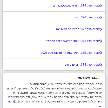
גיימפוד, פרק 379: הערות מאנשים ברחוב
גיימפוד, פרק 378: הודים
גיימפוד, פרק 377: החיים הם Iron Man
גיימפוד, פרק 376: צ'לסי החדשה ביורק החדשה
גיימפוד, פרק 375: העידן שמרמה (סיכום שנת 2025)
גיימפוד, פרק 374: דברים נלוזים
About גיימפאד
שלום, וברוכים הבאים ל'גיימפאד'! במרץ 2007, לאחר החלטה
אימפולסיבית-משהו, עלה לאוויר (על פלטפורמת "בלוגלי") בלוג המשחקים "העולם
על פי אינטל", כתגובת-נגד למיעוט התוכן העברי בנושא משחקי מחשב ווידאו
ברשת. זה עבד די טוב, בסך הכל. "העולם על פי אינטל" צמח, גדל ופרח עד שהוא
הפך לבלוג המשחקים העברי הגדול והוותיק ביותר ברשת (עד אשר יוכח […]
more
→