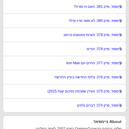
גיימפוד, פרק 381: האם זה סורה?
גיימפוד, פרק 380: לא סופר מריו וורלד
גיימפוד, פרק 379: הערות מאנשים ברחוב
גיימפוד, פרק 378: הודים
גיימפוד, פרק 377: החיים הם Iron Man
גיימפוד, פרק 376: צ'לסי החדשה ביורק החדשה
גיימפוד, פרק 375: העידן שמרמה (סיכום שנת 2025)
גיימפוד, פרק 374: דברים נלוזים
About גיימפאד
שלום, וברוכים הבאים ל'גיימפאד'! במרץ 2007, לאחר החלטה