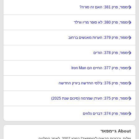
גיימפוד, פרק 381: האם זה סורה?
גיימפוד, פרק 380: לא סופר מריו וורלד
גיימפוד, פרק 379: הערות מאנשים ברחוב
גיימפוד, פרק 378: הודים
גיימפוד, פרק 377: החיים הם Iron Man
גיימפוד, פרק 376: צ'לסי החדשה ביורק החדשה
גיימפוד, פרק 375: העידן שמרמה (סיכום שנת 2025)
גיימפוד, פרק 374: דברים נלוזים
About גיימפאד
שלום, וברוכים הבאים ל'גיימפאד'! במרץ 2007, לאחר החלטה