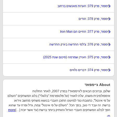
גיימפוד, פרק 379: הערות מאנשים ברחוב
גיימפוד, פרק 378: הודים
גיימפוד, פרק 377: החיים הם Iron Man
גיימפוד, פרק 376: צ'לסי החדשה ביורק החדשה
גיימפוד, פרק 375: העידן שמרמה (סיכום שנת 2025)
גיימפוד, פרק 374: דברים נלוזים
About גיימפאד
שלום, וברוכים הבאים ל'גיימפאד'! במרץ 2007, לאחר החלטה
אימפולסיבית-משהו, עלה לאוויר (על פלטפורמת "בלוגלי") בלוג המשחקים "העולם
על פי אינטל", כתגובת-נגד למיעוט התוכן העברי בנושא משחקי מחשב ווידאו
ברשת. זה עבד די טוב, בסך הכל. "העולם על פי אינטל" צמח, גדל ופרח עד שהוא
הפך לבלוג המשחקים העברי הגדול והוותיק ביותר ברשת (עד אשר יוכח […]
more
→