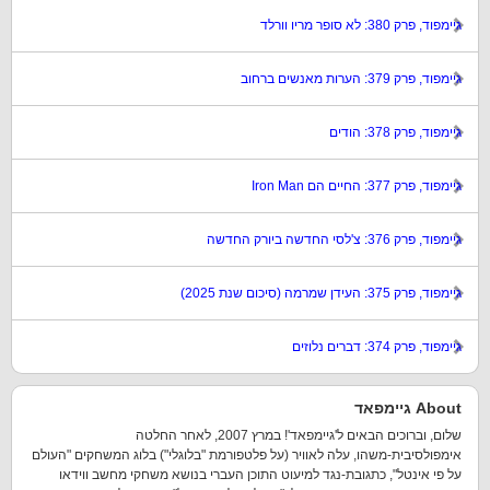
גיימפוד, פרק 380: לא סופר מריו וורלד
גיימפוד, פרק 379: הערות מאנשים ברחוב
גיימפוד, פרק 378: הודים
גיימפוד, פרק 377: החיים הם Iron Man
גיימפוד, פרק 376: צ'לסי החדשה ביורק החדשה
גיימפוד, פרק 375: העידן שמרמה (סיכום שנת 2025)
גיימפוד, פרק 374: דברים נלוזים
About גיימפאד
שלום, וברוכים הבאים ל'גיימפאד'! במרץ 2007, לאחר החלטה
אימפולסיבית-משהו, עלה לאוויר (על פלטפורמת "בלוגלי") בלוג המשחקים "העולם
על פי אינטל", כתגובת-נגד למיעוט התוכן העברי בנושא משחקי מחשב ווידאו