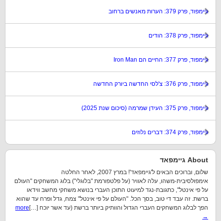
גיימפוד, פרק 379: הערות מאנשים ברחוב
גיימפוד, פרק 378: הודים
גיימפוד, פרק 377: החיים הם Iron Man
גיימפוד, פרק 376: צ'לסי החדשה ביורק החדשה
גיימפוד, פרק 375: העידן שמרמה (סיכום שנת 2025)
גיימפוד, פרק 374: דברים נלוזים
About גיימפאד
שלום, וברוכים הבאים ל'גיימפאד'! במרץ 2007, לאחר החלטה
אימפולסיבית-משהו, עלה לאוויר (על פלטפורמת "בלוגלי") בלוג המשחקים "העולם
על פי אינטל", כתגובת-נגד למיעוט התוכן העברי בנושא משחקי מחשב ווידאו
ברשת. זה עבד די טוב, בסך הכל. "העולם על פי אינטל" צמח, גדל ופרח עד שהוא
הפך לבלוג המשחקים העברי הגדול והוותיק ביותר ברשת (עד אשר יוכח […]
more
→