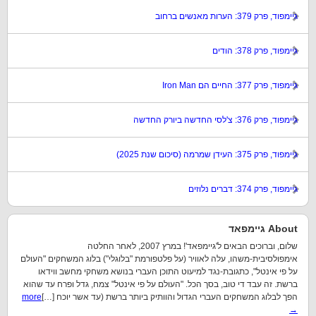
גיימפוד, פרק 379: הערות מאנשים ברחוב
גיימפוד, פרק 378: הודים
גיימפוד, פרק 377: החיים הם Iron Man
גיימפוד, פרק 376: צ'לסי החדשה ביורק החדשה
גיימפוד, פרק 375: העידן שמרמה (סיכום שנת 2025)
גיימפוד, פרק 374: דברים נלוזים
About גיימפאד
שלום, וברוכים הבאים ל'גיימפאד'! במרץ 2007, לאחר החלטה
אימפולסיבית-משהו, עלה לאוויר (על פלטפורמת "בלוגלי") בלוג המשחקים "העולם
על פי אינטל", כתגובת-נגד למיעוט התוכן העברי בנושא משחקי מחשב ווידאו
ברשת. זה עבד די טוב, בסך הכל. "העולם על פי אינטל" צמח, גדל ופרח עד שהוא
הפך לבלוג המשחקים העברי הגדול והוותיק ביותר ברשת (עד אשר יוכח […]
more
→