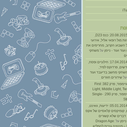
נות
נגנז בגנזך 20.08.2015: כנס D23,
ת מול רופאי אליל, אירועי
 השבוע הקרוב, מחרימים את
עוד ועוד - ניימן
על
משחקי
ם
נגנז בגנזך 17.04.2014: חילוניים ופסח,
שים, פרדוקס לפיד,
משחקי מחשב בדיעבד ועוד
ל
שידורים חוזרים
גיימפאד » גיימפוד, פרק 382: First
Light, Middle Light, Twi
גיימפוד, פרק 290: Single-
St
נגנז בגנזך 05.01.2014: ידיעות, וואינט,
, קומיקסים קלאסיים של אקס
ן דברים שלא קשורים
ניימן
על
Dragon Age:
Inquisition – פנטזיה גנרית להפליא