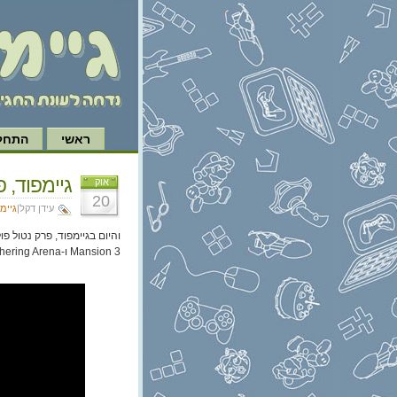
ראשי
התחל 
גיימפוד, פרק 226:  Kong
אוק
20
עידן דקל|
גיימ
Mansion 3 ו-Magic: The Gathering Arena. בבקשה אל תקחו אותנו למחנה ריכוז.