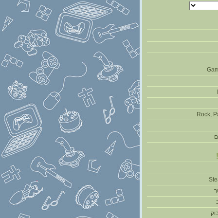
Gam
Rock, P
ם
ר
וק