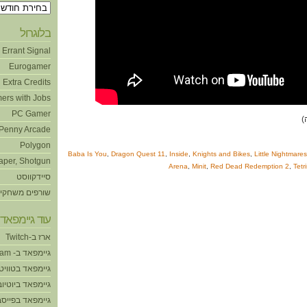
ארכיונים
בלוגרול
Errant Signal
Eurogamer
Extra Credits
ers with Jobs
PC Gamer
Penny Arcade
Polygon
Baba Is You
,
Dragon Quest 11
,
Inside
,
Knights and Bikes
,
Little Nightmares
aper, Shotgun
Arena
,
Minit
,
Red Dead Redemption 2
,
Tetr
סיידקווסט
שורפים משחקי
עוד גיימפאד!
ארז ב-Twitch
גיימפאד ב- Steam
גיימפאד בטוויט
גיימפאד ביוטיוב
גיימפאד בפייסב