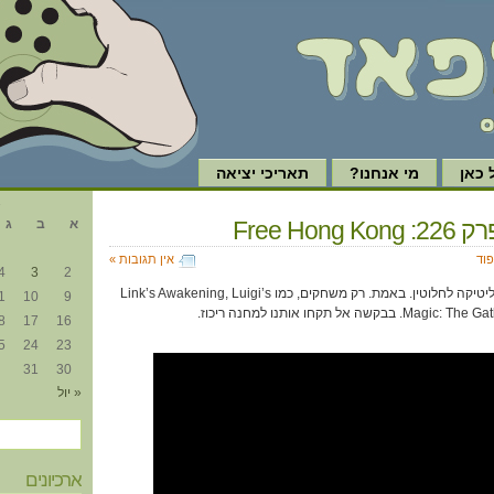
כאן
מי אנחנו?
תאריכי יציאה
א
Free Hong
א
ב
ג
פוד
אין תגובות »
4
3
2
והיום בגיימפוד, פרק נטול פוליטיקה לחלוטין. באמת. רק משחקים, כמו Link’s Awakening, Luigi’s
1
10
9
8
17
16
5
24
23
31
30
« יול
ארכיונים