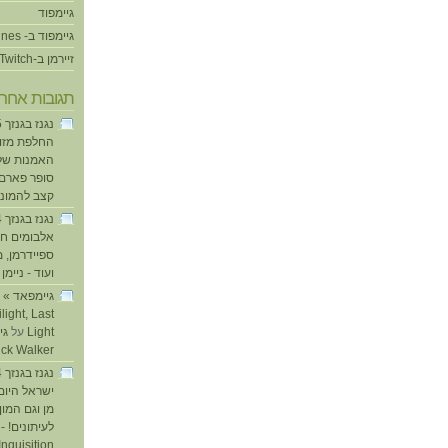
גיימפוד
גיימפוד ב- iTunes
זיירמן ב-Twitch
תגובות אחרו
החלפת מזוזו
האמנות של
סופר פארם ו
קצב להמוני
אלבומים חד
ספיידרמן, 
ועוד - ניימן
ע
light, Last
Light
על
ick Walker
ישראל היום
מן וגם המו
לעיתונים! - 