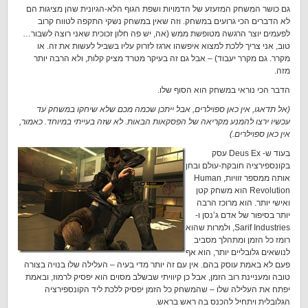
גם כושר המשחק המזעזע של הדמויות ושפת הגוף הלא-הגיונית שהן מציגות הם
לא הדברים הכי גרועים במשחק. וזה שאין במשחק נשקי התקפה לטווח קרוב
לפעמים יוצר הרגשה מטופשת ממש (אה, יש פה חלון זכוכית שאני רוצה לשבור…
טוב, אני צריך ללכת למצוא איפשהו ארגז לזרוק עליו בשביל לעשות את זה. או
מקרר. גם מקרר יעבוד) – אבל גם זה בעיקר מטרד מציק קלות, ולא הרבה יותר
מזה.
הדבר הכי נוראי במשחק הוא הסוף שלו.
(אל תדאגו, אין כאן ספוילרים, אבל ייתכן שכמה מכם שלא שיחקו במשחק עד
עכשיו ירצו להמנע מקריאה של הפסקאות הבאות. לא שזה בעייתי במיוחד. כאמור,
אין כאן ספוילרים.)
בעוד ש- Deus Ex עסק
בקונספירציה חובקת-עולם ובחן
אותה ממספר זוויות, Human
Revolution הוא משחק קטן
ואישי יותר. הוא מרוכז הרבה
יותר בסיפור של אדם ג’נסן ו-
Sarif Industries, ולמרות שהוא
רומז כל הזמן ומתהלך מסביב
לנושאים גלובליים יותר, הוא אף
פעם לא באמת עוסק בהם. אין עם זה יותר מדי בעיה – העלילה שלו בנויה בצורה
טובה ומעניינת רוב הזמן, אבל כן קיוויתי שבשלב מסוים הוא יפסיק לרמוז, ובאמת
יפתח את העלילה שלו – שהמשחק כל הזמן יפסיק ללכת ליד הקונספירציה
הגלובלית ויתחיל להכנס בה ראש בראש.