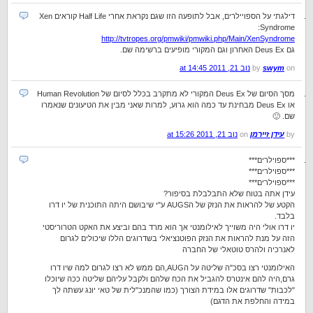
דילגתי על הספויילרים, אבל לתופעה הזו שגם נקראת אחרי Half Life קוראים Xen
Syndrome:
http://tvtropes.org/pmwiki/pmwiki.php/Main/XenSyndrome
גם Deus Ex האחרון וגם המקורי מופיעים ברשימה שם.
on
swym
by
נוב 21, 2011 at 14:45
מסך הסיום של Deus Ex המקורי לא מתקרב בכלל לסיום של Human Revolution
או Deus Ex מבחינת עד כמה הוא גרוע, למרות שאני מבין את הטיעונים שנאמרו
שם. 🙂
by
עידן זיירמן
on
נוב 21, 2011 at 15:26
***ספוילרים***
***ספוילרים***
***ספוילרים***
עידן אתה בטוח שלא התבלבלת בסיפור?
הקטע של להראות את הנזק של הAUGS ע"י שיבושם היתה התוכנית של יו דרו
בלבד.
יו דרו אולי היה משוייך לאילומנטי אך הוא מרד בהם וביצע את האקט הטרוריסטי
הזה על מנת להראות את הנזק הפוטנציאלי בשדרוגים הללו שיכולים לגרום
לאנרכיה ולהרס טוטאלי של החברה
האילומנטי רצו בסכ"ה שליטה על הAUG,הם ממש לא רצו לגרום למה שיו דרו
גרם,היה להם אינטרס להגביל את הכח שלהם ולקבל עליהם שליטה ככה שיוכלו
"לכבות" שדרוגים אלו במידת הצורך (כמו שהמנכ"לית של טאי יונג עשתה לך
במידה והחלפת את הדגם)