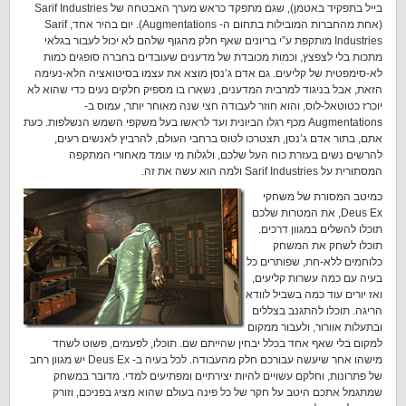
בייל בתפקיד באטמן), שגם מתפקד כראש מערך האבטחה של Sarif Industries
(אחת מהחברות המובילות בתחום ה- Augmentations). יום בהיר אחד, Sarif
Industries מותקפת ע”י בריונים שאף חלק מהגוף שלהם לא יכול לעבור בגלאי
מתכות בלי לצפצץ, וכמות מכובדת של מדענים שעובדים בחברה סופגים כמות
לא-סימפטית של קליעים. גם אדם ג’נסן מוצא את עצמו בסיטואציה הלא-נעימה
הזאת, אבל בניגוד למרבית המדענים, נשארו בו מספיק חלקים נעים כדי שהוא לא
יוכרז כטוטאל-לוס, והוא חוזר לעבודה חצי שנה מאוחר יותר, עמוס ב-
Augmentations מכף רגלו הביונית ועד לראשו בעל משקפי השמש הנשלפות. כעת
אתם, בתור אדם ג’נסן, תצטרכו לטוס ברחבי העולם, להרביץ לאנשים רעים,
להרשים נשים בעזרת כוח העל שלכם, ולגלות מי עומד מאחורי המתקפה
המסתורית על Sarif Industries ולמה הוא עשה את זה.
כמיטב המסורת של משחקי
Deus Ex, את המטרות שלכם
תוכלו להשלים במגוון דרכים.
תוכלו לשחק את המשחק
כלוחמים ללא-חת, שפותרים כל
בעיה עם כמה עשרות קליעים,
ואז יורים עוד כמה בשביל לוודא
הריגה. תוכלו להתגנב בצללים
ובתעלות אוורור, ולעבור ממקום
למקום בלי שאף אחד בכלל יבחין שהייתם שם. תוכלו, לפעמים, פשוט לשחד
מישהו אחר שיעשה עבורכם חלק מהעבודה. לכל בעיה ב- Deus Ex יש מגוון רחב
של פתרונות, וחלקם עשויים להיות יצירתיים ומפתיעים למדי. מדובר במשחק
שמתגמל אתכם היטב על חקר של כל פינה בעולם שהוא מציג בפניכם, וזורק