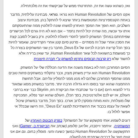
ואז, כשהוא עשה את זה, התחרטתי ממש על שביקשתי את זה מלכתחילה.
אקט הסיום של Human Revolution הוא נוראי.
נוראי
. מבחינה עלילתית, מדובר
באחת הקונספירציות המטופשות ביותר שיצא לי להתקל בהן. מבחינת עיצוב
השלבים, הוא הופך את המסך האחרון למשהו שונה לחלוטין ממה שהתעסקתם
איתו עד עכשיו, מה שהיה יכול להיות נחמד – אם הוא לא היה גורם לכל הכישורים
שפיתחתם במהלך המשחק להפוך לחסרי תועלת לחלוטין. ורק בשביל לסובב קצת
את הסכין אחרי שכל זה מסתיים – סרטון סיום קטן אחרי הקרדיטים, שאמור להיות
בסך הכל קריצה חביבה לכיוונו של Deus Ex, מחבר בין שני המשחקים בצורה כל
כך מגושמת בהשוואה לכל שאר Human Revolution, עד שאין ברירה אלא
לחשוד שלא
רק קרבות הבוסים נתרמו למשחק ע”י חברה חיצונית
.
הסיום המחורבן הזה לא באמת משנה את הדעה הכוללת שלי על המשחק.
Human Revolution הוא עדיין משחק מצוין, וכבר נתקלתי במשחקים פחות טובים
ממנו שהסוף המחורבן שלהם לא מנע ממני להמליץ עליהם. אבל תחושת
ההחמצה שהוא יוצר בסופו היא גדולה הרבה יותר. מדובר במשחק מסוג שמאוד
נדיר למצוא היום (אם כי עד שכתבתי את הביקורת הזו, Skyrim כבר יצא ברחבי
העולם, אז יש לכם אלטרנטיבות, בסך הכל), העולם שהוא יוצר נפלא, המכניקה
שלו מוצלחת, והוא מותח ומסקרן לרוב אורכו. בסך הכל, מדובר במשחק שיכול
לשאת על עצמו בכבוד את ההשתייכות למוצג “Deus Ex”, וזה הישג שבכלל אי
אפשר לזלזל בו.
רוצים לשמוע אותי מקשקש עוד על המשחק?
בפרק הבונוס האחרון
של
המשחקיה
, איתמר וייסברג, אליאב סלומון (שכתב את
הביקורת ב- Gamer
) ואני
התקשקשנו על Human Revolution במשך כשעה וחצי. מומלץ בחום. גם אם אני
קצת חוזר על דברים שכתבתי פה למעלה.