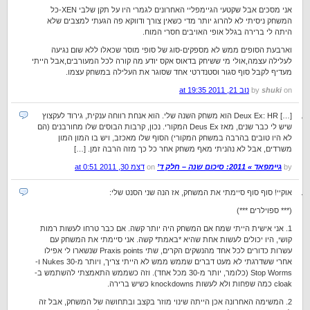
אני מסכים אבל שקטעי הגיימפליי האחרונים לגמרי היו על תקן שלבי XEN-כל
המשחק ניסיתי לא להרוג יותר מדי כשאין צורך ודווקא פה הגעתי למצבים שלא
היתה לי ברירה בגלל אופי האויבים חסרי המוח.
וארבעת הסופים ממש לא מספקים-סוג של סופי מוסר שכאלו ללא שום נגיעה
לעלילה עצמה,אולי מי ששיחק בדאוס אקס יודע מה קורה לכל המעורבים,אבל הייתי
מעדיף לקבל סוף סגור וסטנדרטי אחד שסוגר את העלילה במשחק עצמו.
on
shuki
by
נוב 21, 2011 at 19:35
[…] Deux Ex: HR הוא משחק השנה שלי. הוא אנחת רווחה ענקית, גירוד לעקצוץ
שיש לי כבר שנים, מאז Deus Ex המקורי. נכון, קרבות הבוסים שלו מחורבנים (הם
לא היו טובים בהרבה במשחק המקורי) הסוף שלו מאכזב, ויש בו המון המון
משרדים, אבל לא נהניתי מאף משחק אחר כל כך מזה הרבה זמן. […]
by
גיימפאד » 2011: סיכום שנה – חלק ד’
on
דצמ 30, 2011 at 0:51
אוקיי! סוף סוף סיימתי את המשחק, אז הנה שני הסנט שלי:
(*** ספוילרים ***)
1. אני אישית הייתי שמח אם המשחק היה יותר קשה. אם כבר טרחו לעשות רמות
קושי, היו יכולים לעשות אחת שהיא *באמת* קשה. אני סיימתי את המשחק עם
עשרות כדורים לכל אחד מהנשקים הקרים, שתי Praxis points שנשארו לי אפילו
אחרי ששדרגתי לא מעט דברים שממש ממש לא הייתי צריך, ויותר מ-30 Nukes ו-
Stop Worms (כלומר, יותר מ-30 מכל אחד). וזה כשממש התאמצתי להשתמש ב-
cloak כמה שפחות ולא לעשות knockdowns כשיש ברירה.
2. המשימה האחרונה אכן הייתה שינוי מוזר בקצב ובתחושה של המשחק, אבל זה