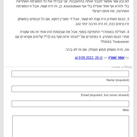
לא נכון שאי אפשר לעבור אותה בהתגנבות. אני עברתי את כל המשימה האחרונה
בלי להרוג אף אחד ואפילו בלי אף knockdown. כן, זה היה קשה, אבל זו המשימה
האחרונה, מה אתם רוצים?
3. הבוס האחרון היה קצת לא קשור, אבל די מעניין דווקא. אם כל הבוסים במשחק
היו נראים ככה, זה היה הרבה יותר טוב.
4. העלילה באמת די התפרקה בסוף, אבל מה שבאמת הרג אותי זה מה שקורה
אחרי הבוס האחרון. 4 כפתורים של "תבחר איזה סוף בא לך"? קליפים אקראיים עם
voiceover? באמת?
אה, והיה משחק ממש מוצלח, אם זה לא ברור.
by
עופר שוורץ
on
ינו 26, 2012 at 9:06
Leave a Reply
Name (required)
Email (required, but never shared)
Web