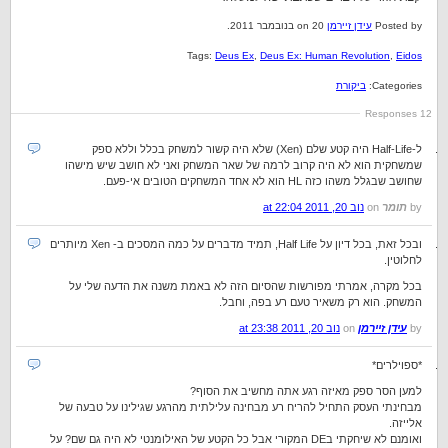
Posted by
עידן זיירמן
on 20 בנובמבר 2011.
Tags:
Deus Ex
,
Deus Ex: Human Revolution
,
Eidos
Categories:
ביקורת
12 Responses
ל-Half-Life היה קטע שלם (Xen) שלא היה קשור למשחק בכלל וללא ספק
שמשחקית הוא לא היה קרוב לרמה של שאר המשחק ואני לא חושב שיש מישהו
שחושב שבגלל משהו כזה HL הוא לא אחד המשחקים הטובים אי-פעם.
by
תומר
on
נוב 20, 2011 at 22:04
ובכל זאת, בכל דיון על Half Life, תמיד מדברים על כמה המסכים ב- Xen מיותרים
לחלוטין.
בכל מקרה, אמרתי מפורשות שהסיום הזה לא באמת משנה את הדעה שלי על
המשחק. הוא רק משאיר טעם רע בפה, וחבל.
by
עידן זיירמן
on
נוב 20, 2011 at 23:38
*ספוילרים*
למען הסר ספק מאיזה רגע אתה מחשיב את הסוף?
מבחינתי העסק התחיל להריח רע מבחינה עלילתית מהרגע שגילינו על טבעה של
אלייזה.
ואומנם לא שיחקתי בDE המקורי אבל כל הקטע של האילומנטי לא היה גם שם? על