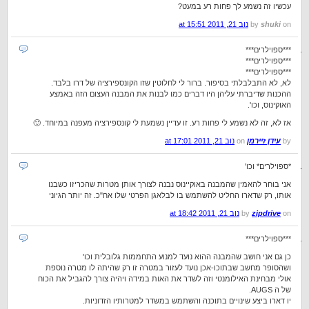
עכשיו זה נשמע לך פחות רע במעט?
on
shuki
by
נוב 21, 2011 at 15:51
***ספוילרים***
***ספוילרים***
***ספוילרים***
לא, לא התבלבלתי בסיפור. ברור לי לחלוטין שזו הקונספירציה של דרו בלבד.
ההכנות שדיברתי עליהן היו דברים כמו לבנות את המבנה העצום הזה באמצע
האוקינוס, וכו'.
אז לא, זה לא נשמע לי פחות רע. זו עדיין נשמעת לי קונספירציה מעפנה במיוחד. 🙂
by
עידן זיירמן
on
נוב 21, 2011 at 17:01
*ספוילרים* וכו'
אני בוחר להאמין שהמבנה באוקיינוס נבנה לצורך אותן מטרות שהכריזו כשבנו
אותו, רק שדארו החליט להשתמש בו לבלאגן הפרטי שלו אח"כ. זה יותר הגיוני
on
zipdrive
by
נוב 21, 2011 at 18:42
***ספוילרים***
כן גם אני חושב שהמבנה ההוא נועד למנוע התחממות גלובלית וכו'
ושהסופר מחשב שבתוכו-אכן נועד לעזור במטרה זו רק שהיתה לו מטרה נוספת
אולי מבחינת האילומנטי וזה לשדר את האות במידה ויהיה צורך להגביל את הכוח
של ה AUGS.
יו דארו ביצע שינויים בתוכנה והשתמש במשדר למטרותיו הזדוניות.