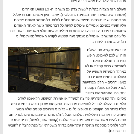
אתכם לתוך עולם עם ממש הרבה פינות.
העולם הזה מצליח בקלות לעשות צדק עם משחקי ה- Deus Ex האחרים
(שמתרחשים מאוחר יותר מבחינה כרונולוגית). יש בו המון אנשים וחברות שלכל
אחד מהם יש אינטרסים וסיפור שאתם יכולים לגלות. כל מחשב שאתם פורצים
אליו חושף בפניכם אימיילים שיכולים להיות כל דבר מקוד גישה לאחד האזורים
שחסומים בפניכם עד כה ועד לתכתובות מיילים אישיות שלא משפיעות בשום צורה
על עולם המשחק, או מיילים מנסיך ניגרי שמציע לקורא האימייל מאות מיליוני
דולרים בתמורה לעזרתו.
גם באינטרקציה עם העולם
הזה יש לכם לא-מעט חופש
בחירה. ההחלטה האם
להשתמש בכוח קטלני או לא
במהלך המשחק תשפיע על
העולם והדמויות שסביבכם
במגוון דרכים – חלקן מפתיעות
למדי. אבל גם פעולות קטנות
יותר, כמו התמהמהות באזור
מסוים יותר זמן מהנדרש, פריצה למשרד או אמירת המשפט הלא-נכון לאדם
הלא-נכון, עלולה להוביל לתוצאות מפתיעות. המקומות שבהן חופש הבחירה הזה
בולט ביותר הם הקווסטים האופציונליים – כל מיני אירועים קטנים שלא ממש
חיוניים להתקדמות העלילתית שלהם, אבל לחלק מהם יש עומק מרשים למדי, והם
נוטים להיות מאוד שונים ומגוונים באופי שלהם (קווסט אחד, למשל, יכריח אתכם
לזכור ולהסיק מסקנות מהערות שקראתם בדו”ח משטרתי, על מנת להצליח להוציא
וידוי מרוצח).