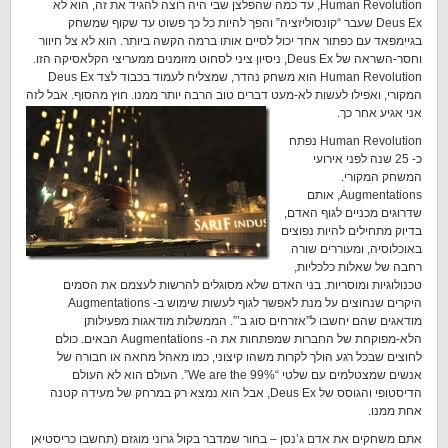
Human Revolution, עד כמה שהפלצן שבי היה רוצה להגיד את זה, הוא לא
Deus Ex שעבר “קונסוליזציה” והפך להיות כל כך פשוט עד שקוף שמשחק
בגיימפאד עם כפתור אחד יכול לסיים אותו ברמה הקשה ביותר. הוא לא צל חיוור
וחסר-השראה של Deus Ex, ניסיון ציני לסחוט מזומנים ממעריצי הקלאסיקה הזו.
Human Revolution הוא משחק נהדר, שמצליח לעמוד בכבוד לצד Deus Ex
המקורי, ואפילו לעשות לא-מעט דברים טוב הרבה יותר ממנו. חוץ מהסוף. אבל לזה
אני אגיע אחר כך.
Human Revolution נפתח
כ- 25 שנה לפני אירועי
המשחק המקורי.
Augmentations, אותם
שדרוגים מכניים לגוף האדם,
בדיוק מתחילים להיות נפוצים
באוכלוסיה, ומעוררים שורה
רחבה של שאלות כלכליות,
טכנולוגיות ומוסריות. בני האדם שלא מסוגלים להרשות לעצמם את הסמים
היקרים שנחוצים על מנת לאפשר לגוף לעשות שימוש ב- Augmentations
מודאגים שהם יחשבו ל”אזרחים סוג ב’”. הממשלות מודאגות מפעילותן
הלא-מפוקחת של החברות שמפתחות את ה- Augmentations הבאים. כולם
לחוצים שבכל רגע הולך לקרות משהו קיצוני, כמו מאהל מחאה או חבורה של
אנשים שמצטלמים עם שלטי “We are the 99%”. העולם הוא לא העולם
הדיסטופי והגוסס של Deus Ex, אבל הוא נמצא רק במרחק של מעידה קטנה
אחת ממנו.
אתם משחקים את אדם ג’נסן – בחור שמדבר בקול גרוני מוגזם (תחשבו כריסטיאן