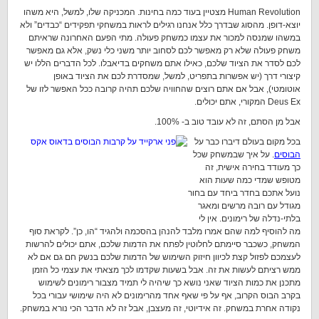
Human Revolution מצטיין בעוד כמה בחינות. המכניקה שלו, למשל, היא משהו
יוצא-דופן. מהסוג שבדרך כלל אנחנו רגילים לראות במשחקי תפקידים “כבדים” ולא
במשהו שמנסה למכור את עצמו כמשחק פעולה. מתי הפעם האחרונה שראיתם
משחק פעולה שלא רק מאפשר לכם לסחוב יותר משני כלי נשק, אלא גם מאפשר
לכם לסדר את הציוד שלכם, כאילו אתם משחקים בדיאבלו. לכל הדברים הללו יש
קיצורי דרך (יש אפשרות בתפריט, למשל, שמסדרת לכם את הציוד באופן
אוטומטי), אבל אם אתם רוצים שהחוויה שלכם תהיה קרובה ככל האפשר לזו של
Deus Ex המקורי, אתם יכולים.
אבל מן הסתם, זה לא עובד טוב ב- 100%.
בכל מקום בעולם דיברו כבר על
הבוסים
. על איך שבמשחק שכל
כך מעודד בחירה אישית, זה
מטופש שמדי כמה שעות הוא
נועל אתכם בחדר ביחד עם בחור
מגודל עם רובה מרשים ומאגר
בלתי-נדלה של רימונים. אין לי
מה להוסיף למה שהם אמרו מלבד להנהן בהסכמה ולהגיד “הו, כן”. לקראת סוף
המשחק, כשכבר סיימתם לחלוטין לפתח את הדמות שלכם, אתם יכולים להרשות
לעצמכם לפזול קצת לכיוון חיזוק השימוש של הדמות שלכם בנשק חם גם אם לא
ממש רציתם לעשות את זה. אבל בשעות שקדמו לכך מצאתי את עצמי כל הזמן
מתכנן את כמות הציוד שאני נושא כך שיהיה לי תמיד מצבור רימונים לשימוש
בקרב הבוס הקרוב, אף על פי שאף אחד מהרימונים לא היה שימושי עבורי בכל
נקודה אחרת במשחק. זה אידיוטי, זה מעצבן, אבל זה לא הדבר הכי נורא במשחק.