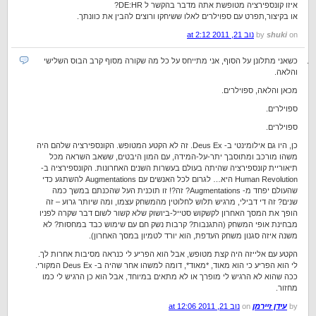
איזו קונספירציה מטופשת אתה מדבר בהקשר ל DE:HR?
או בקיצור,תפרט עם ספוילרים לאלו ששיחקו ורוצים להבין את כוונתך.
on
shuki
by
נוב 21, 2011 at 2:12
כשאני מתלונן על הסוף, אני מתייחס על כל מה שקורה מסוף קרב הבוס השלישי
והלאה.
מכאן והלאה, ספוילרים.
ספוילרים.
ספוילרים.
כן, היו גם אילומינטי ב- Deus Ex. זה לא הקטע המטופש. הקונספירציה שלהם היה
משהו מורכב ומתוסבך יתר-על-המידה, עם המון היבטים, ששאב השראה מכל
תיאוריית קונספירציה שהיתה בעולם בעשרות השנים האחרונות. הקונספירציה ב-
Human Revolution היא… לגרום לכל האנשים עם Augmentations להשתגע כדי
שהעולם יפחד מ- Augmentations? זה?! זו תוכנית העל שהכנתם במשך כמה
שנים? זה די דבילי, מרגיש תלוש לחלוטין מהמשחק עצמו, ומה שיותר גרוע – זה
הופך את המסך האחרון לקשקוש סטייל-ביושוק שלא קשור לשום דבר שקרה לפניו
מבחינת אופי המשחק (התגנבות? קרבות נשק חם עם שימוש כבד במחסות? לא
משנה איזה סגנון משחק העדפת, הוא יורד לטמיון במסך האחרון).
הקטע עם אלייזה היה קצת מטופש, אבל הוא הפריע לי כנראה מסיבות אחרות לך.
לי הוא הפריע כי הוא מאוד, *מאוד*, דומה למשהו אחר שהיה ב- Deus Ex המקורי.
ככה שהוא לא הרגיש לי מופרך או לא מתאים במיוחד, אבל הוא כן הרגיש לי כמו
מחזור.
by
עידן זיירמן
on
נוב 21, 2011 at 12:06