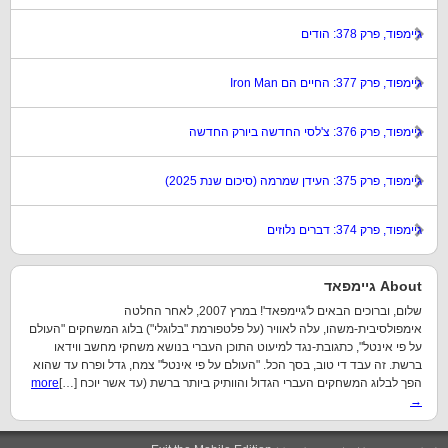
גיימפוד, פרק 378: הודים
גיימפוד, פרק 377: החיים הם Iron Man
גיימפוד, פרק 376: צ'לסי החדשה ביורק החדשה
גיימפוד, פרק 375: העידן שמרמה (סיכום שנת 2025)
גיימפוד, פרק 374: דברים נלוזים
About גיימפאד
שלום, וברוכים הבאים ל'גיימפאד'! במרץ 2007, לאחר החלטה
אימפולסיבית-משהו, עלה לאוויר (על פלטפורמת "בלוגלי") בלוג המשחקים "העולם
על פי אינטל", כתגובת-נגד למיעוט התוכן העברי בנושא משחקי מחשב ווידאו
ברשת. זה עבד די טוב, בסך הכל. "העולם על פי אינטל" צמח, גדל ופרח עד שהוא
הפך לבלוג המשחקים העברי הגדול והוותיק ביותר ברשת (עד אשר יוכח […]
more
→