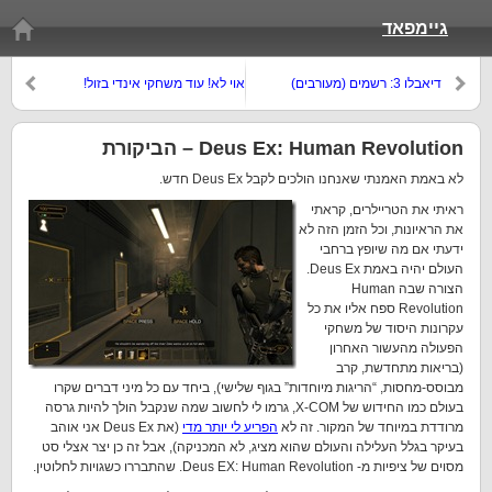
גיימפאד
דיאבלו 3: רשמים (מעורבים)
אוי לא! עוד משחקי אינדי בזול!
מהבטא
Deus Ex: Human Revolution – הביקורת
לא באמת האמנתי שאנחנו הולכים לקבל Deus Ex חדש.
ראיתי את הטריילרים, קראתי
את הראיונות, וכל הזמן הזה לא
ידעתי אם מה שיופץ ברחבי
העולם יהיה באמת Deus Ex.
הצורה שבה Human
Revolution ספח אליו את כל
עקרונות היסוד של משחקי
הפעולה מהעשור האחרון
(בריאות מתחדשת, קרב
מבוסס-מחסות, “הריגות מיוחדות” בגוף שלישי), ביחד עם כל מיני דברים שקרו
בעולם כמו החידוש של X-COM, גרמו לי לחשוב שמה שנקבל הולך להיות גרסה
מרודדת במיוחד של המקור. זה לא
הפריע לי יותר מדי
(את Deus Ex אני אוהב
בעיקר בגלל העלילה והעולם שהוא מציג, לא המכניקה), אבל זה כן יצר אצלי סט
מסוים של ציפיות מ- Deus EX: Human Revolution. שהתבררו כשגויות לחלוטין.