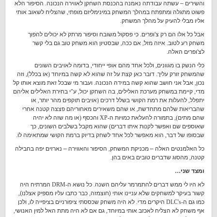
והשירים – עשתה עבודתה נאמנה בהכנסת השחקן לאווירה הנכונה
.
הסיפור הלא
פשוט מתגלה ומתפתח במהלך המשחק במינימליזם מופתי
,
שהצליח לשאוב אותי
אליו מבלי להעיק על מהלך המשחק
.
אבל כל אלו הם רק צ
'
ופרים
.
כי פסקול משובח וסיפור מרתק לא יכולים להפוך
משחק רע לטוב
.
איזה מזל
,
אם ככה
,
שבסטיון הוא משחק טוב גם בלי קשר
לצ
'
ופרים האלה
.
כלי הנשק בו מגוונים
,
ולכל אחד מהם אופי ייחודי
,
בדומה לאויבים השונים
שהמשחק זורק עליך
.
דובר כאן קצת על זה שהוא לא קשה במיוחד
(
או בכלל
),
וזה
נכון
,
אבל אני חושב שהוא קשה במידה הנכונה
.
ועבור מי שבכל זאת מוצא אותו קל
מדי
,
קיימת במשחק מערכת האלילים
,
בה השחקן יכול
,
ע
"
י בחירת האלילים אליהם
יתפלל
,
להעלות את רמת הקושי בשלל דרכים
(
אויבים תוקפים מהר יותר
,
או
שהבריאות שלהם מתחדשת
,
או שהם משאירים מאחוריהם פצצה קטנה אחרי
שהם מתים
),
בתמורה להעלאת כמויות ה
-XP
והכסף
(
או מה שזה לא יהיה
שאוספים שם ואפשר לקנות איתו דברים
)
שהוא מקבל בשלבים השונים
,
כך
שבסופו של דבר
,
הוא מאפשר לכל אחד לשחק בדיוק ברמת הקושי שמתאימה לו
.
כל האלמנטים האלה – מכניקת המשחק
,
הסיפור והאווירה – נארזים יפה בחבילה
קטנה
,
מהסוג שדברים טובים באים בהן
.
ומצד שני
…
לא היו לי ממש דברים להתמרמר עליהם השנה
.
כל נושא ה
-DRM
המרתיח היה
קשור בעיקר למשחקים שלא עניינו אותי (חוצמזה, כבר כתבו עליו מספיק אצלנו)
,
כמו גם ה
-DLC's
היקרים מדי
.
לא היה משחק שכססתי ציפורניים בציפייה לו
,
ולכן
אף משחק לא הצליח לאכזב אותי במיוחד
,
גם אם לא היה מתת האל למין האנושי
,