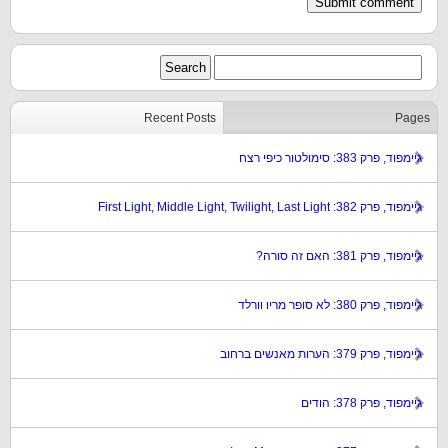
Recent Posts
Pages
גיימפוד, פרק 383: סימולטור כיפי רצח
גיימפוד, פרק 382: First Light, Middle Light, Twilight, Last Light
גיימפוד, פרק 381: האם זה סורה?
גיימפוד, פרק 380: לא סופר מריו וורלד
גיימפוד, פרק 379: הערות מאנשים ברחוב
גיימפוד, פרק 378: הודים