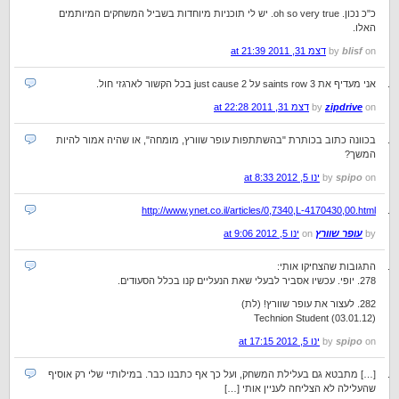
כ"כ נכון. oh so very true. יש לי תוכניות מיוחדות בשביל המשחקים המיותמים
האלו.
on
blisf
by
דצמ 31, 2011 at 21:39
אני מעדיף את saints row 3 על just cause 2 בכל הקשור לארגזי חול.
on
zipdrive
by
דצמ 31, 2011 at 22:28
בכוונה כתוב בכותרת "בהשתתפות עופר שוורץ, מומחה", או שהיה אמור להיות
המשך?
on
spipo
by
ינו 5, 2012 at 8:33
http://www.ynet.co.il/articles/0,7340,L-4170430,00.html
by
עופר שוורץ
on
ינו 5, 2012 at 9:06
התגובות שהצחיקו אותי:
278. יופי. עכשיו אסביר לבעלי שאת הנעליים קנו בכלל הסעודים.
282. לעצור את עופר שוורץ! (לת)
Technion Student (03.01.12)
on
spipo
by
ינו 5, 2012 at 17:15
[…] מתבטא גם בעלילת המשחק, ועל כך אף כתבנו כבר. במילותיי שלי רק אוסיף
שהעלילה לא הצליחה לעניין אותי […]