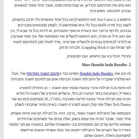
הוא נותן את המינימום הנדרש
,
או קצת פחות ממנו
,
ועובר מהר מאוד לנושאים
עבורם התכנסנו
:
חופש וכיף
.
החופש ב
-Just Cause 2
הוא החופש לנהוג בכל אחד מעשרות כלי הרכב במשחק
,
לשוט בכל סירה ולטוס בכל כלי טיס שמתחשק לי
,
לקפוץ ממטוסים ומבניינים
גבוהים
,
ולרחף ברחבי האי בעזרת אינסוף המצנחים
,
או לירות בכל מי שבא לי
,
בין
אם הוא חייל או אזרח
,
הוא החופש להשלים את המשימות שלי איך ומתי שארצה
,
או לחדור לבסיסים צבאיים ולהשליט שם טרור
,
ומיד לאחר מכן להתרומם לאוויר
תוך שניות עם ה
-Grappling Hook,
ולברוח הרחק
.
והכיף
?
הכיף בא עם החופש
.
ועם הפיצוצים
.
2. More Humble Indie Bundles
זה נכון שה
–
Humble Indie Bundles
הופיעו כבר ב
סיכום השנה הקודמת
שלי
,
אבל
האינפלציה שעברה על החבילות השנה הכניסה אותן גם לסיכום השנה הנוכחית
.
לא פחות מ
-6
חבילות אינדי צנועות שונות יצאו השנה – הן התחילו להפציע
באפריל
,
כשהבאה בתור הגיעה רק ביולי
,
ובשליש האחרון של השנה כל חודש
הביא עמו חבילת אינדי צנועה חדשה ומגניבה
.
בסה
"
כ
, 36
משחקים
(
כמו גם שני
Tech Demos
ושלל פסי קול
)
הוצעו למכירה השנה
,
באיזה מחיר שתבחרו לשלם
.
הקונספט של החבילות השנה נשאר
,
ברובו
,
זהה
.
כל חבילה הביאה איתה משחק
אחד מוכר
,
שכבר הוכיח את עצמו בשוק
,
ואליו צורפו עוד משחקים שהיחידים
ששמעו עליהם קודם הם המפתחים ובני המשפחה שלהם
,
באמונה שבתוך המסה
האדירה של הקונים של החבילות יימצאו עוד כמה עשרות אנשים שייחשפו
למשחקים האלה
,
ויאהבו אותם
.