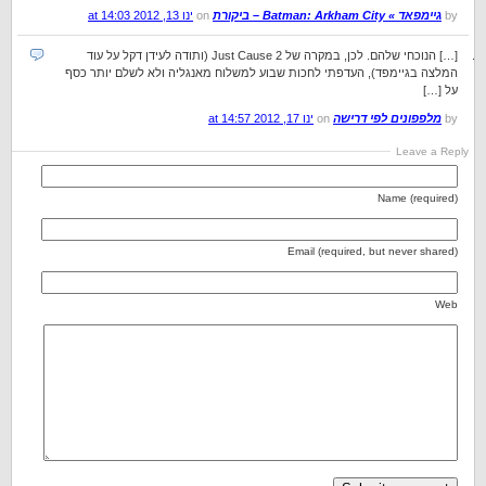
by
גיימפאד » Batman: Arkham City – ביקורת
on
ינו 13, 2012 at 14:03
[…] הנוכחי שלהם. לכן, במקרה של Just Cause 2 (ותודה לעידן דקל על עוד
המלצה בגיימפד), העדפתי לחכות שבוע למשלוח מאנגליה ולא לשלם יותר כסף
על […]
by
מלפפונים לפי דרישה
on
ינו 17, 2012 at 14:57
Leave a Reply
Name (required)
Email (required, but never shared)
Web