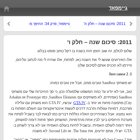
גיימפאד
2011: סיכום שנה – חלק ה'
גיימפוד, פרק 34: ההיפך מ-
Namedropping
2011: סיכום שנה – חלק ו’
שלום לכולם
,
זה שוב הזמן הזה בשנה בו דקל כותב פוסט בבלוג
.
אלו האירועים שעשו לי את השנה
(
או
,
לפחות
,
אלו שהיה לי מה לכתוב עליהם
,
וזיירמן לא הכניס אותם לסיכום שלו
):
1. Just cause 2
יש משחקי
Sandbox
טובים ממנו
,
אבל אין טובים כמוהו
.
טוב
,
אני לא יודע עד כמה המשפט שלמעלה נכון
,
כי סך ההיכרות שלי עם משחקי
Sandbox (
אמיתיים
,
לא משחקים עם
Sandbox Elements,
כמו
Prototype
או
Arkahm
City)
מתמצה פחות או יותר ב
–
GTA IV
.
עכשיו
, GTA IV
הוא משחק עם עלילה
מורכבת
,
דמויות עגולות והרבה דרכים לעשות אינטראקציות עם העולם הפתוח בו
הוא נמצא
.
אבל כשהדרכים האלה כוללות דברים כמו לצאת לבר בשביל לפתח את
מערכת היחסים בינך לבין אחת מהדמויות
,
המשחק הופך פחות דומה למשחק
,
ויותר דומה לעולם האמיתי
,
ובשביל לחיות בעולם האמיתי אני לא צריך לשחק ב
-
GTA.
יש לי
,
אתם יודעים
,
את
The Sims.
או
Second Life.
לא משנה
.
את
Just Cause 2
לא מעניינות מילים ארוכות ומשעממות כמו
"
סיפור
",
או
"
הגיון
".