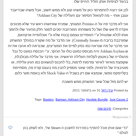
בניגוד לציפיות אותן הוליד ההייפ שלו
.
לכן אני רוצה להתמרמר כאן על משהו קטן ולא ממש חשוב
,
אבל משהו שבדיעבד
עצבן אותי – מה לעזאזל הסיפור עם העלילה של
Arkham City?
אני לא מדבר פה על ה
-Premise
המגוחך
,
שמניח שאיזשהו ראש עיר שלא מכוונים
אקדח לראש שלו ושל כל משפחתו המורחבת יסכים לסגור חלק מהעיר שלו ולהפוך
אותו לכלא שמנוהל ע
"
י האסירים עצמם
(
בטח שלא ע"י אוכלוסיית ארקהאם,
שמורכבת ברובה מ
-Criminally Insane).
אני מדבר על מה שקורה במהלך המשחק
.
אני מדבר על מה שנראה כמו נסיון לפייס את המעריצים
,
שכנראה לא אהבו את זה
ש
-Arkham Asylum
היה מבוסס כמעט כולו על הג
'
וקר
,
ע
"
י הכנסת כמעט כל נבל
מהגלריה של באטמן לקלחת העלילה הראשית
.
אני מדבר על עלילה מבולבלת
,
שקופצת מאיזור לאיזור ומדמות לדמות
,
בלי להכנס לנושאים כמו הגיון עלילתי
,
או
מוטיבציה של הדמויות
,
ולפני שאני מספיק להבין מה בעצם קורה פה
,
מסתיימת
בקליימקס טפשי
,
שנמצא שם רק בשביל ה
-Shock Value
ולא באמת סוגר כלום
.
יש להם מזל שכל שאר המשחק ממש משובח
.
Posted by
עידן דקל
on 31 בדצמבר 2011.
Tags:
Bastion
,
Batman: Arkham City
,
Humble Bundle
,
Just Cause 2
Categories:
סיכום שנה
7 Responses
"כדי שגם אותן אוכל להוסיף במהירות לחשבון ה-Steam שלי, ולא לשחק בהן
לעולם."