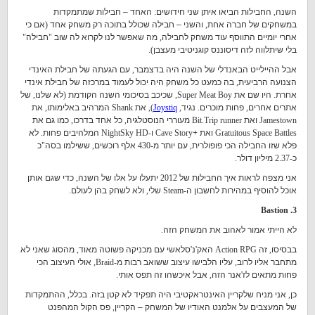
השנה
,
החבילות הביאו איתן שני חידושים
:
האחד – חבילות שמתמקדות
במשחקים של חברה אחת
,
והשני – חבילה שכולל בתוכה רק משחק אחד
(
אם כי
אחרי יומיים התווסף עוד משחק לחבילה
,
מה שאפשר לנו לקרוא לה שוב
"
חבילה
"
בלי שיתלווה לזה דיסוננס קוגניטיבי מעצבן
).
אבל ההיילייט הבאנדלי של השנה היה בדצמבר
,
עם הגעתה של חבילת האינדי
הצנועה הרביעית
,
בה כמעט כל משחק היה יכול לעמוד במרכזה של חבילת אינדי
אחרת
.
היו שם את
Super Meat Boy,
שכיכב בסיכומי השנה הקודמת
(
לא שלנו
,
של
אתרים אחרים
,
פחות מוכרים
.
נגיד
,
Joystiq
),
את
Shank
המרהיב באלימותו
,
את
Jamestown
ואת
Bit.Trip runner
מעוררי הנוסטלגיה
,
כל אחד בדרכו
,
כמו גם את
Gratuitous Space Battles
ואת +
Cave Story
ו
-NightSky HD
המלהיבים פחות
.
לא
פלא שזו החבילה הכי פופולרית
,
עם יותר מ
-430
אלף רוכשים
,
ששילמו בסה
"
כ
כ
-2.37
מיליון דולר
.
אני מצפה לראות איך החבילות של
2012
יתעלו על אלו של השנה
,
כדי שגם אותן
אוכל להוסיף במהירות לחשבון ה
-Steam
שלי
,
ולא לשחק בהן לעולם
.
3. Bastion
לא הייתי אמור לאהוב את המשחק הזה
.
בבסיסו
,
זה
Action RPG
האק
'
נ
'
סלאשי עם מכניקה פשוטה מאוד
,
מהסוג שאני לא
מתחבר אליו לרוב
,
עליו הלבישו עיצוב ששואב רבות מ
-Braid,
אולי העיצוב הכי
פחות מתאים לז
'
אנר הזה
,
אבל איכשהו זה תפס אותי
.
כן
,
אני מניח שלקריין האינטראקטיבי היה תפקיד לא קטן בזה
.
בכלל
,
ההתמקדות
של המעצבים על אלמנט האודיו של המשחק – הקריין
,
פס הקול המהפנט