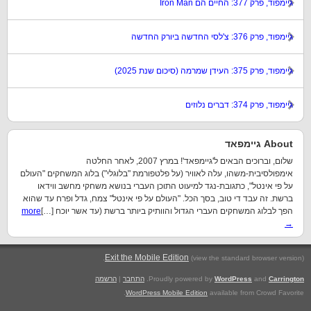
גיימפוד, פרק 377: החיים הם Iron Man
גיימפוד, פרק 376: צ'לסי החדשה ביורק החדשה
גיימפוד, פרק 375: העידן שמרמה (סיכום שנת 2025)
גיימפוד, פרק 374: דברים נלוזים
About גיימפאד
שלום, וברוכים הבאים ל'גיימפאד'! במרץ 2007, לאחר החלטה
אימפולסיבית-משהו, עלה לאוויר (על פלטפורמת "בלוגלי") בלוג המשחקים "העולם
על פי אינטל", כתגובת-נגד למיעוט התוכן העברי בנושא משחקי מחשב ווידאו
ברשת. זה עבד די טוב, בסך הכל. "העולם על פי אינטל" צמח, גדל ופרח עד שהוא
הפך לבלוג המשחקים העברי הגדול והוותיק ביותר ברשת (עד אשר יוכח […]
more
→
.
Exit the Mobile Edition
(view the standard browser version)
Carrington
and
WordPress
Proudly powered by
.
התחבר
|
הרשמה
WordPress Mobile Edition
available from Crowd Favorite.