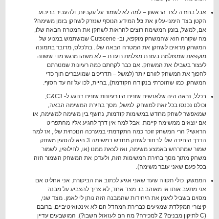
אבל בחזרה לצד הראשון – למה לא לשמור על עקביות, ולהעביר בריבוע
הקטן בצד הימני-עליון את
כל
המידע הנוסף שנזרק לשחקן בזמן משימה?
אם, למשל, בזמן המשימה רוצים להראות לשחקן את המטרה הבאה שלו,
מה שקורה הוא שהמשחק מוקפא, וב- Cutscene שמשתמש במנוע של
המשחק מראים לשחקן את המטרה הבאה שלו. בת'כלס, מדובר בתמונה
מוקפאת שמצולמת בעזרת מצלמת רועדת – לא משהו מרגש מדי ששווה
לעצור בשבילו את המשחק. אם כבר לקחתם כמה רעיונות שמטרתם
להפוך את המשחק לזורם יותר (למשל – תדריכים שמועברים תוך כדי
המשחק, כמו שהזכרתי בנקודה הקודמת), בחיית, לכו על זה עד הסוף.
בכלל, נראה היה שלאנשים שונים היו רעיונות שונים בנוגע ל- C&C3,
וכולם נכנסו בכל זאת למשחק. למשל, מסך בחירת המשימה הבאה,
שמאפשר לשחק מחדש במשימות קודמות, נחשף בין משימה למשימה, או
אם יוצאים ממשימה קיימת. אבל למה אין דרך להגיע אליו מהתפריט
הראשי? הרי המשחק זוכר כמה התקדמתי במערכה הנוכחית שלי, אז למה
הדרך היחידה שלי לבחור לשחק מחדש במשימה 3 היא להטעין משחק
שמור שמתרחש באמצע משימה, ואז לצאת ממנו (או, לחילופין, לשמור
משחק מתוך מסך בחירת המשימות הזה, ולעדכן את המשחק השמור הזה
בכל פעם שאני עובר משימה).
הממשק: כולי תקווה שעד שאני אגיע לכתוב את הביקורת, אני אחליט אם
אני מתעב אותו או מאוהב בו. מצד אחד, לא צריך להצביע על מבנה
מסוים בשביל לאמן את היחידות שהמבנה הזה נותן לי לאמן. מצד שני,
קיצורי המקלדת שמגיעים כברירת המחדל הם לא אינטואיטיביים, ברובם
(C לתיקון מבנים? Z למכירה? מה הם לעזאזל חשבו?). המושבעים עדיין