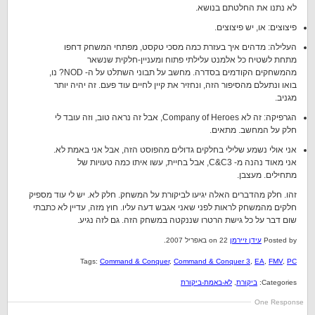
לא נתנו את החלטתם בנושא.
פיצוצים: או, יש פיצוצים.
העלילה: מדהים איך בעזרת כמה מסכי טקסט, מפתחי המשחק דחפו
מתחת לשטיח כל אלמנט עלילתי פתוח ומעניין-חלקית שנשאר
מהמשחקים הקודמים בסדרה. מחשב על תבוני השתלט על ה- NOD? נו,
בואו ונתעלם מהסיפור הזה, ונחזיר את קיין לחיים עוד פעם. זה יהיה יותר
מגניב.
הגרפיקה: זה לא Company of Heroes, אבל זה נראה טוב, וזה עובד לי
חלק על המחשב. מתאים.
אני אולי נשמע שלילי בחלקים גדולים מהפוסט הזה, אבל אני באמת לא.
אני מאוד נהנה מ- C&C3, אבל בחיית, עשו איתו כמה טעויות של
מתחילים. מעצבן.
זהו. חלק מהדברים האלה יגיעו לביקורת על המשחק. חלק לא. יש לי עוד מספיק
חלקים מהמשחק לראות לפני שאני אגבש דעה עליו. חוץ מזה, עדיין לא כתבתי
שום דבר על כל גישת הרטרו שננקטה במשחק הזה. גם לזה נגיע.
Posted by
עידן זיירמן
on 22 באפריל 2007.
Tags:
Command & Conquer
,
Command & Conquer 3
,
EA
,
FMV
,
PC
Categories:
ביקורת
,
לא-באמת-ביקורת
One Response