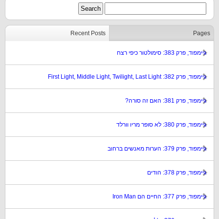
Recent Posts
Pages
גיימפוד, פרק 383: סימולטור כיפי רצח
גיימפוד, פרק 382: First Light, Middle Light, Twilight, Last Light
גיימפוד, פרק 381: האם זה סורה?
גיימפוד, פרק 380: לא סופר מריו וורלד
גיימפוד, פרק 379: הערות מאנשים ברחוב
גיימפוד, פרק 378: הודים
גיימפוד, פרק 377: החיים הם Iron Man