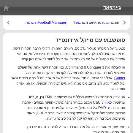
גיימפאד
הזמנה מוקדמת לשם משתמש?
Football Manager: הגרסה
ההמונית
סופשבוע עם מייקל איירונסייד
מצטער על הסופ"ש נטול-העדכונים. העולם האמיתי זרק לי הרבה הסחות דעת,
ונראה שהמצב לא הולך להשתנות גם ביומיים הקרובים. ביום שלישי, אם אני
אשרוד את המנגלים של יום העצמאות, אני אוכל לחזור לקשקש כאן קצת.
אז קיבלתי את Command & Conquer 3, ובין הסחת דעת אחת של העולם
האמיתי לאחרת, גם התחלתי לחרוש עליו לקראת הביקורת המיועדת ל-
Gamer
. אבל כבר עכשיו, אחרי שעות בודדות של משחק, יש לי כמה דברים שאני
יכול להגיד עליו. חצי מהם, אני מניח, לא יגיעו לביקורת הסופית, אז אני אזרוק
אותם כאן:
אני עדיין ממורמר על הגישה הכללית של שימוש ב- FMV (כן, נו, כמו
שרשמתי
כאן
). C&C 3 אמנם בבירור נהנה מערכי-הפקה גבוהים (אהבתי
את איכות ה- DVD של הסרטים), אבל הדיאלוגים עדיין משוחקים רע.
נוכחות המסך של מייקל איירונסייד (בתור איזשהו בכיר ב- GDI) מאוד
מרשימה, אבל בחיית, הוא לא יכול להציל סצינה גרועה.
מצד שני, שימוש בוידאו של אדם מדבר בשביל להעביר תדרוכים בתוך
המשימה – זה
כן
עובד.