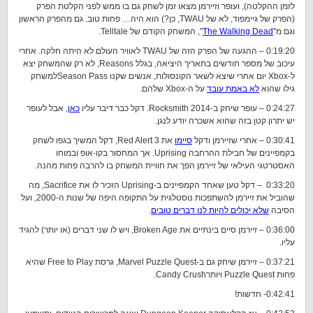
לזמן ההקלטה), ועופר וזיירמן מצאו זמן לשחק גם בו ממש לפני הקלטת הפרק
(הפרק של גיימפוד, לא של TWAU, כן?) הוא היה… פחות טוב. גם מהפרק הראשון
וגם מ"
The Walking Dead
", המשחק הקודם של Telltale.
0:19:20 – ההגעה של הפרק הזה של TWAU לאוויר העולם לא היתה חלקה. אחרי
עיכוב של מספר חודשים בתאריך היציאה, בגלל Reasons, לא רק שהמשחק יצא
ל-Xbox יום אחרי שיצא לשאר הקונסולות, אנשים שקנו Season Passלמשחק
גילו שהוא
לא באמת עובד
על ה-Xbox שלהם.
0:24:27 – עופר שיחק ב-Rocksmith 2014. דקל כבר דיבר עליו
כאן
, אבל לעופר
יש יתרון קטן בזה שהוא אשכרה יודע לנגן.
0:30:41 – אחרי שזיירמן ודקל
סיימו
את Red Alert 3, דקל המשיך בגפו לשחק
בקמפיינים של חבילת ההרחבה Uprising. אך המחסור בקו-אופ ובמוחו
האסטרטגי העילאי של זיירמן הפך את חוויית המשחק בו להרבה פחות מהנה.
0:33:20 – דקל טען שאחד הקמפיינים ב-Uprising הזכיר לו את Sacrifice, מה
שהוביל את זיירמן להשתפכות נוסטלגית על התקופה היפה של שנות ה-2000, ועל
הסיבה
שלא יכולים להיות לנו דברים טובים
.
0:36:00 – זיירמן סיים בינתיים את Broken Age, ויש לו שני דברים (או יותר) להגיד
עליו.
0:37:21 – זיירמן שיחק גם ב-Marvel Puzzle Quest, גרסת Free to Play שהיא
פחות Puzzle Quest ויותרCandy Crush.
0:42:41- חדשות!