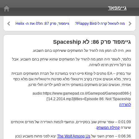
גיימפאד
מה לעזאזל קרה ל-Flappy Bird?
גיימפוד, פרק 87: הללו את ה- Helix
Fossil!
גיימפוד פרק 86: לא Spaceship
וואו, היה לנו המון מה להגיד על המשחקים ששיחקנו בהם השבוע.
כלומר, לעופר היה המון מה להגיד על המשחקים שהוא שיחק בהם השבוע. אבל
גם דקל וזיירמן תרמו לשיחה.
עוד בפרק – EA נותנים ל-King פייט רציני במערכה על חברת המשחקים הנבזית
ביותר, מלא אנשים איבדו בקרב וירטואלי מלא ספינות וירטואליות וגם מלא כסף
אמיתי, ואנשים טובים משחקים במשחקי וידאו למען ילדים חולי סרטן.
[audio:https://www.gamepad.co.il/Gamepod/Gamepod086-
14.2.2014.mp3|titles=Episode 86: Not 'Spaceship']
להורדה
0:01:09 – עופר שיחק שוב בסקיירים, ונחשף לכמות האדירה של מודים איכותיים
שיצרה
קהילת המשחק
.
0:06:36 – הפרק השני של
The Wolf Among Us
יצא לפני פחות משבוע (נכון