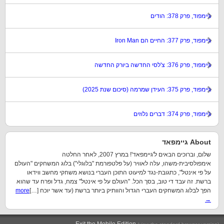
גיימפוד, פרק 378: הודים
גיימפוד, פרק 377: החיים הם Iron Man
גיימפוד, פרק 376: צ'לסי החדשה ביורק החדשה
גיימפוד, פרק 375: העידן שמרמה (סיכום שנת 2025)
גיימפוד, פרק 374: דברים נלוזים
About גיימפאד
שלום, וברוכים הבאים ל'גיימפאד'! במרץ 2007, לאחר החלטה
אימפולסיבית-משהו, עלה לאוויר (על פלטפורמת "בלוגלי") בלוג המשחקים "העולם
על פי אינטל", כתגובת-נגד למיעוט התוכן העברי בנושא משחקי מחשב ווידאו
ברשת. זה עבד די טוב, בסך הכל. "העולם על פי אינטל" צמח, גדל ופרח עד שהוא
הפך לבלוג המשחקים העברי הגדול והוותיק ביותר ברשת (עד אשר יוכח […]
more
→