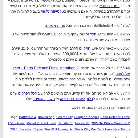
0:42:53 – אז הקלאסיקה Dungeon Keeper יצאה למכשירים הניידים, ותשמעו –
מדובר
בחתיכת חרא
. לא רק שהוא מכריח את השחקנים לשלם, אחרת הם בקושי
יכולים להתקדם במשחק, הוא גם משתמש
בטקטיקות נלוזות
בשביל להעלות את
הציון שלו בחנויות האפליקציות.
0:47:57 – Battlefield 4 הוא גם חרא, אבל
פחות מסריח
.
0:49:55 – Activision
הכריזה
שמשחקי Call of Duty יעברו למחזור פיתוח של 3
שנים, במקום של שנתיי כנהוג היום.
0:50:57 – ב-Eve Online
התקיים
הקרב
האדיר ביותר שהתרחש אי פעם, שגרם
להרס של ספינות בשווי של יותר מ-300,000$. אמיתיים. כאלה שאנשים הולכים
לעבודה בשביל להרוויח אותם, וקונים איתם אוכל וכאלה.
0:55:46 – ב-28 בפברואר יתקיים
Earth Defence Force Marathon 2 – שובו
של ג'אפר
, "מרתון משחקותרום הצדקה הוותיק ביותר בישראל". רוצים לפקוד על
זרים מוחלטים לעשות כל מה שעולה לכם בראש, ובדרך גם לתרום לילדים חולי
סרטן ובני משפחותיהם? אז הכנסו לקישור ותגלו איך אתם יכולים לעשות את זה.
0:57:44 – אם לא עשיתם את זה עדיין, אתם מוזמנים להקשיב
לכל הפרקים
שלנו
עד כה, או סתם להכנס ל
בלוג
,
לעמוד הפייסבוק
או
חשבון הטוויטר
שלנו.
Posted by
עידן דקל
on 14 בפברואר 2014.
Tags:
Battlefield 4
,
Broken Age
,
Call of Duty
,
Dungeon Keeper
,
Earth Defence Force
Marathon 2 – שובו של ג'אפר
,
Rocksmith
,
Red Alert 3
,
Marvel Puzzle Quest
,
EVE Online
2014
,
Sacrifice
,
Skyrim
,
The Wolf Among Us
,
This is Why We Can't Have Nice Things