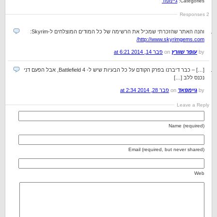
Categories:
גיימפוד
2 Responses
והנה האתר שהזכרתי שמכיל את הרשימה של כל המודים המוצלחים ל-Skyrim:
http://www.skyrimgems.com/
by
עופר שוורץ
on
פבר 14, 2014 at 6:21
[…] – כבר דיברנו בפרק הקודם על כל הבעיות שיש ל- Battlefield 4, אבל הפעם דני
נכנס ללב […]
by
גיימפאד
on
פבר 28, 2014 at 2:34
Leave a Reply
Name (required)
Email (required, but never shared)
Web