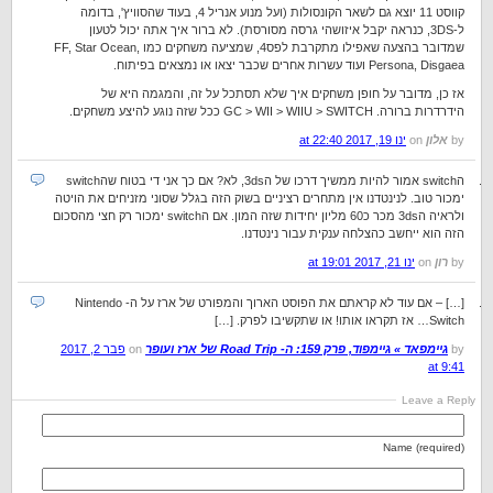
קווסט 11 יוצא גם לשאר הקונסולות (ועל מנוע אנריל 4, בעוד שהסוויץ', בדומה
ל-3DS, כנראה יקבל איזושהי גרסה מסורסת). לא ברור איך אתה יכול לטעון
שמדובר בהצעה שאפילו מתקרבת לפס4, שמציעה משחקים כמו FF, Star Ocean,
Persona, Disgaea ועוד עשרות אחרים שכבר יצאו או נמצאים בפיתוח.
אז כן, מדובר על חופן משחקים איך שלא תסתכל על זה, והמגמה היא של
הידרדרות ברורה. GC > WII > WIIU > SWITCH ככל שזה נוגע להיצע משחקים.
by
אלון
on
ינו 19, 2017 at 22:40
הswitch אמור להיות ממשיך דרכו של ה3ds, לא? אם כך אני די בטוח שהswitch
ימכור טוב. לנינטדנו אין מתחרים רציניים בשוק הזה בגלל שסוני מזניחים את הויטה
ולראיה ה3ds מכר כ60 מליון יחידות שזה המון. אם הswitch ימכור רק חצי מהסכום
הזה הוא ייחשב כהצלחה ענקית עבור נינטדנו.
by
רון
on
ינו 21, 2017 at 19:01
[…] – אם עוד לא קראתם את הפוסט הארוך והמפורט של ארז על ה- Nintendo
Switch… אז תקראו אותו! או שתקשיבו לפרק. […]
by
גיימפאד » גיימפוד, פרק 159: ה- Road Trip של ארז ועופר
on
פבר 2, 2017
at 9:41
Leave a Reply
Name (required)