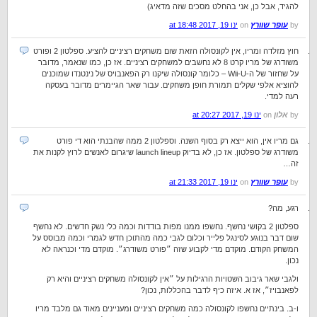
להגיד, אבל כן, אני בהחלט מסכים שזה מדאיג)
by
עופר שוורץ
on
ינו 19, 2017 at 18:48
חוץ מזלדה ומריו, אין לקונסולה הזאת שום משחקים רציניים להציע. ספלטון 2 ופורט
משודרג של מריו קרט 8 לא נחשבים למשחקים רציניים. אז כן, כמו שנאמר, מדובר
על שחזור של ה-Wii-U – כלומר קונסולה שיקנו רק הפאנבויס של נינטנדו שמוכנים
להוציא אלפי שקלים תמורת חופן משחקים. עבור שאר הגיימרים מדובר בעסקה
רעה למדי.
by
אלון
on
ינו 19, 2017 at 20:27
גם מריו אין, הוא ייצא רק בסוף השנה. וספלטון 2 ממה שהבנתי הוא די פורט
משודרג של ספלטון. אז כן, לא בדיוק launch lineup שיגרום לאנשים לרוץ לקנות את
זה…
by
עופר שוורץ
on
ינו 19, 2017 at 21:33
רגע, מה?
ספלטון 2 בקושי נחשף. נחשפו ממנו מפות בודדות וכמה כלי נשק חדשים. לא נחשף
שום דבר בנוגע לסינגל פלייר וכלום לגבי כמה מהתוכן חדש לגמרי וכמה מבוסס על
המשחק הקודם. מוקדם מדי לקבוע שזה ״פורט משודרג״. מוקדם מדי וכנראה לא
נכון.
ולגבי שאר גיבוב השטויות הרגילות על ״אין לקונסולה משחקים רציניים והיא רק
לפאנבויז״, אז א. איזה כיף לדבר בהכללות, נכון?
ו-ב. בינתיים נחשפו לקונסולה כמה משחקים רציניים ומעניינים מאוד גם מלבד מריו