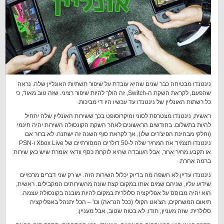
נינטנדו מבטיחה כבר שנים שהיא עובדת על שיפור תשתיות האונליין שלה. נראה
שהפעם, לקראת השקת ה-Switch, זה הולך להיות שיפור רציני. שזה טוב מאוד, כי
כל רשתות האונליין של נינטנדו עד עכשיו היו די מביכות.
ראשית, נינטנדו מצטרפת לסוני ומיקרוסופט בכך ששירות האונליין שלה יתחיל
להיות בתשלום. בחודשים הראשונים לאחר השקת הקונסולה השירות יהיה חינמי
(וחלקי מבחינת הפיצ'רים שלו), אך לקראת סוף השנה זה ישתנה. לא ברור אם
נינטנדו תצמיד את המחיר שלה ל-50 דולרים המסורתיים של Xbox Live ו-PSN
או תקבע מחיר אחר, אבל העובדה שהיא לוקחת כסף וודאי אומרת שיש כאן שירות
ברמה אחרת.
נינטנדו עדיין לא חשפה מה בדיוק יכלול השירות הזה. יש רק שני דברים מרכזיים
שידוע עליו, שניהם שמים אותו במקום קצת שונה מהשירותים המקבילים. ראשית,
הוא יהיה מבוסס על אפליקציה סלולרית במקום להיות מובנה בקונסולה עצמה.
תיאום המשחקים, הצ'אט הקולי (ככל הנראה) וכו' – הכל יתנהל באפליקציה
סלולרית. שזה מעניין, תודו. לא בטוח שטוב, אבל מעניין.