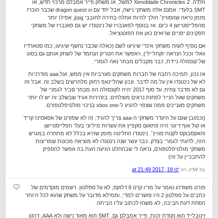
וזלדה. Xenoblade Chronicles 2 למשל, או משחק פייר אמבלם מרכזי חדש, או
SMT בלעדי. אמנם אלה משחקי נישה, אבל יחד עם dragon quest xi שכבר הוכרז
מזמן נראה שהסוויץ׳ הולך להיות אחלה בחירה לחובבי jrpg, אפילו יותר
מהפלייסטיישן 4 כיום. אז בנוסף לפאנבויז של נינטנדו יש גם פאנבויז של משחקי
תפקיגים יפניים שרואים כאן את הפוטנציאל.
אם נוסיף לשזה משחקי אינדי שיגיעו לשם (כאלה שכבר נחשף שיגיעו, כמו סטארדיו
וואלי וככל הנראה יוקהליילי), ויאפשר את הטריק הנחמד של לשחק אותם גם בסוג
של קונסולה ניידת, כבר מקבלים מבחר נאה לגמרי.
אז נכון, תמיכה רחבה של חברות משחקים מערביות אין ממש, ועל aaa מודרניות
לא של נינטנדו אין על מה לדבר. ונכון שהליינאפ רחוק מלהרשים בשלב זה. אבל זה
גם לא מדבר צחיח. עד סוף 2017 יהיה לקונסולה הזו מבחר סביר לגמרי של
משחקים שעל הנייר לפחות נראים מוצלחים. בזהירות אגיד שבשלב זה יש לו יותר
משחקים מעניינים ממה שצפוי להגיע ל-xbox one בניכוי מולטיפלטפורם.
(וכמובן שגם על היעדר משחקי ה-aaa צריך להגיד: זה לא שפורט של אסאסינז קריד
או קול אוף דיוטי היה פתאום מקפיץ את עשרות מיליוני בעלי הפלייסטיישן
והאקסבוקס לקנות סוויץ׳. נינטנדו החליטה מזמן שהיא בכלל לא מתחרה במגרש
הזה, לדעתי לגמרי בצדק. כבר עשר שנה נינטנדו לא מוציאה מכונות שמריצות
משחקי מולטיפלטפורם, נראה לי שבהחלט הגיעה העת בה אפשר להספיק
להתבכיין על זה)
by
ארז.
on
ינו 19, 2017 at 21:49
פורט משודרג נאמר על מריו קרט 8 דלוקס, לא על ספלטון. רשמים מוקדמים של
כתבים על ספלטון 2 היו פושרים למדי, וממילא מדובר על משחק שהוא לכל היותר
הסחת דעת חביבה, לא משהו לכתוב עליו הביתה.
זינובלייד הוא נקודת זכות, פייר אמבלם גם, SMT הוא מאוד נישה ולא AAA, דרגון