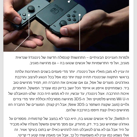
ולמרות העניינים הבעיתיים – התרגשות! קונסולה חדשה של נינטנדו! שנראית
מגניב, ועל פי התרשמויות של אנשים שנגעו בה – גם מרגישה מגניב.
זה עניין לא מובן מאליו אצל נינטנדו. יותר מדי פעמים בשנים האחרונות עלתה
בראשי התקווה שנינטנדו תהיה קצת יותר כמו אפל בכל הנוגע לעיצוב והרכבת
גאדג'טים. מוצרים של אפל, גם אם שונאים את החברה הזו, תמיד מרגישים טוב
ביד. כשמחזיקים אייפון או אייפד הכל יושב בדיוק כמו שצריך: המשקל, החומרים,
איכות ההרכבה. אצל נינטנדו, עד עכשיו, זה לא ממש היה ככה: שלט-הטאבלט של
ה-Wii U מרגיש פלסטיקי וזול. ה-3DS מרגישה מסורבלת וכוללת יותר מדי צירים
גלויים (מצב שקצת השתפר ב-New 3DS, אבל רק קצת). המוצרים של החברה הזו
מרגישים כאילו קצת חיפפו בהרכבה שלהם.
ה-Switch, על פי אנשים שנגעו בה, היא כבר לא במצב של קודמותיה. מספרים על
גאדג'ט שמרגיש טוב ביד. דק, מהודק, עם מסך מרשים ומשקל מוצלח שלא מכביד
על היד אבל גם לא גורם לטאבלט הזה להרגיש כאילו יש בתוכו בעיקר אוויר. זה
אולי נשמע כמו עניין לא משמעותי כל כך, אבל אני מאמין שזה קטע די קריטי.