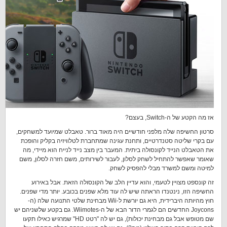
אז מה הקטע של ה-Switch, בעצם?
סרטון החשיפה שלה מלפני חודשיים היה מאוד ברור. טאבלט שמיועד למשחקים,
עם בקרי שליטה סטנדרטיים, ותחנת עגינה שמתחברת לטלוויזיה בקליק והופכת
את הטאבלט הנייד לקונסולה ביתית. המעבר בין מצב נייד לנייח הוא מיידי, מה
שאומר שאפשר להתחיל לשחק לסלון, לעבור לשירותים, משם חזרה לסלון, משם
למיטה ומשם למשרד מבלי להפסיק לשחק.
זה קונספט מצויין לטעמי, והוא עדיין הלב של הקונסולה הזאת. אבל באירוע
החשיפה הזו, נינטנדו הראתה שיש לה עוד מלא שפנים בכובע. יותר מדי שפנים.
חוץ מהיותה היברידית, היא גם יורשת ל-Wii מבחינת שלטי התנועה שלה (ה-
Joycons החדשים הם לגמרי הדור הבא של ה-Wiimotes. גם בקטע שלשניהם יש
שם מטופש אבל גם מבחינת יכולות), גם יש לה "רטט HD" שמרגיש כאילו תקעו