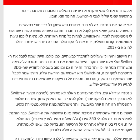
איכשהו, נראה לי שמי שיקרא את ערימת המילים המכובדת שכתבתי ייצא
בהרגשה שאני שלילי לגבי ה-Switch. ההיפך הוא הנכון.
אני אוהב את נינטנדו. זה לא סוד. נינטנדו היא שחקן כל כך ייחודי בתעשיית
המשחקים כיום, שאני מוכן לקבל את החברה הזו גם כשהיא עושה טעויות שנראות
לי מטומטמות לגמרי. וה-Switch, למרות כל נורות האזהרה, לא נראה לי כמו טעות
מטומטמת. קונספטואלית, זו נראית לי הקונסולה הטובה ביותר שנינטנדו יכולה
להוציא ב-2017.
זה היישום והשיווק שעלולים להתברר כבעיתיים. כמו כולם, הייתי שמח לקבל את ה-
Switch שלי מעט יותר חזקה. הייתי גם שמח אם נינטנדו היתה נסגרת על עצמה
ומשחררת מסר שיווקי יותר ברור. זה יהיה גם זמן טוב בשבילה להודיע שה-3DS
מתקרבת לסוף ימיה, וה-Switch היא רשמית גם היורשת שלה. הייתי שמח לקבל
יותר משחקים בהשקה, והכרזות נוספות על פרוייקטים שנמצאים בפיתוח וצפויים
להגיע רק עוד שנתיים-שלוש.
נינטנדו עוד לא שם. חלק מהענייינים האלה לא פתירים (למרבה הצער ה-Switch
לא תהפוך פתאום לחזקה יותר), חלק לגמרי כן. אני מאמין שתוך שנתיים-שלוש
הקונסולה הזו תהיה יותר מגובשת ויותר משתלמת ממה שהיא מצטיירת כרגע.
שעתיים אחרי שהסתיימה מסיבת העיתונאים שחשפה את ה-Switch, כבר הזמנתי
לעצמי אחת. זה עלה לי 350 אירו (כולל משלוח מהיר לארץ ומיסים). מה שלא
יהיה, אני די בטוח שלא אתחרט על הרכישה הזו, בדיוק כמו שאני לא מתחרט
שקניתי את ה-Wii U שלי בשבוע ההשקה שלה בלונדון.
עכשיו יאללה, שמישהו ימציא שיקוי שיאפשר לי ללכת לישון היום, ולהתעורר רק