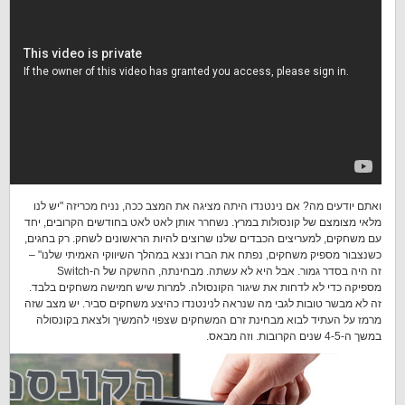
ואתם יודעים מה? אם נינטנדו היתה מציגה את המצב ככה, נניח מכריזה "יש לנו
מלאי מצומצם של קונסולות במרץ. נשחרר אותן לאט לאט בחודשים הקרובים, יחד
עם משחקים, למעריצים הכבדים שלנו שרוצים להיות הראשונים לשחק. רק בחגים,
כשנצבור מספיק משחקים, נפתח את הברז ונצא במהלך השיווקי האמיתי שלנו" –
זה היה בסדר גמור. אבל היא לא עשתה. מבחינתה, ההשקה של ה-Switch
מספיקה כדי לא לדחות את שיגור הקונסולה. למרות שיש חמישה משחקים בלבד.
זה לא מבשר טובות לגבי מה שנראה לנינטנדו כהיצע משחקים סביר. יש מצב שזה
מרמז על העתיד לבוא מבחינת זרם המשחקים שצפוי להמשיך ולצאת בקונסולה
במשך ה-4-5 שנים הקרובות. וזה מבאס.