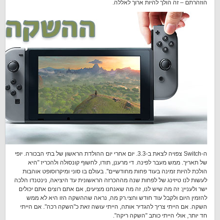
הוזהרתם – זה הולך להיות ארוך לאללה.
ה-Switch צפויה לצאת ב-3.3. יום אחרי יום ההולדת הראשון של בתי הבכורה. יופי
של תאריך. ממש מעבר לפינה. די מרענן, תודו, לחשוף קונסולה ולהכריז "היא
הולכת להיות זמינה בעוד פחות מחודשיים". בעולם בו סוני ומיקרוסופט אוהבות
לעשות לנו טיזינג של לפחות שנה מההכרזה הראשונית עד היציאה, נינטנדו הלכה
ישר ולעניין: זה מה שיש לנו, זה מה שאנחנו מציעים, אם אתם רוצים אתם יכולים
להזמין היום ולקבל עוד חודש וחצי.רק מה, נראה שההשקה הזו היא לא ממש
השקה. אם הייתי צריך להגדיר אותה, הייתי עושה זאת כ"השקה רכה". אם הייתי
חד יותר, אולי הייתי כותב "השקה ריקה".