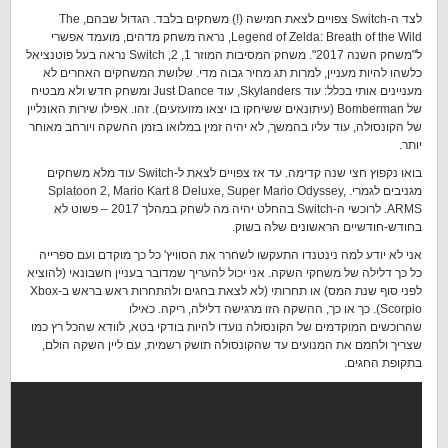
לצד ה-Switch צפויים לצאת חמישה (!) משחקים בלבד. הגדול שבהם, The
Legend of Zelda: Breath of the Wild, נראה משחק מדהים, מועמד אפשרי
ל"משחק השנה 2017". משחק המסיבות המוזר 1, 2, Switch נראה בעל פוטנציאל
כלשהו להיות מעניין, למרות תג מחיר גבוה מדי. שלושת המשחקים האחרים לא
מעניינים אותי בכלל: עוד Skylanders, עוד Just Dance ומשחק חדש ולא מבטיח
של Bomberman (עיתונאים ששיחקו בו יצאו מזועזעים). זהו. אפילו שירות האונליין
של הקונסולה, עוד עליו בהמשך, לא יהיה זמין במלואו בזמן ההשקה ויורחב מאוחר
יותר.
בואו נקפוץ חצי שנה קדימה. עד אז צפויים לצאת ל-Switch עוד מלא משחקים
מגניבים לגמרי. Splatoon 2, Mario Kart 8 Deluxe, Super Mario Odyssey,
ARMS. לרוכשי ה-Switch בהחלט יהיה מה לשחק במהלך 2017 – פשוט לא
בחודש-חודשיים הראשונים שלה בשוק.
אני לא יודע למה נינטנדו התעקשו לשחרר את הסוויץ' כל כך מוקדם ועם ספרייה
כל כך דלילה של משחקי השקה. אני יכול להעריך שמדובר בעניין חשבונאי (להוציא
לפני סוף שנת המס) או תחרותי (לא לצאת בחגים ולהתחרות ראש בראש ב-Xbox
Scorpio). כך או כך, ההשקה הזו מרגישה דלילה, ריקה. כאילו
שהרוכשים המוקדמים של הקונסולה נועדו להיות בודקי בטא, לוודא שהכל רץ כמו
שצריך ולחמם את המנועים עד שהקונסולה תושק רשמית, עם ליין השקה הולם,
בתקופת החגים.