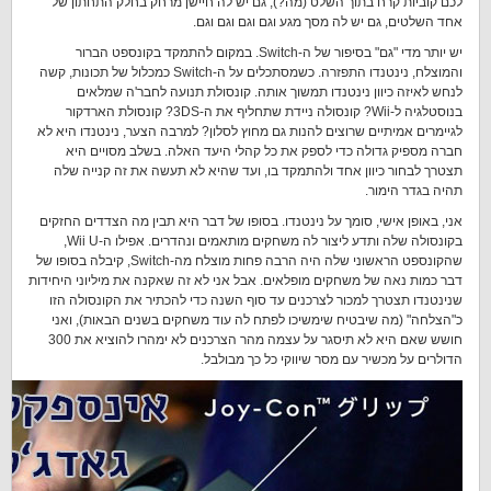
לכם קוביות קרח בתוך השלט (מה?), גם יש לה חיישן מרחק בחלק התחתון של
אחד השלטים, גם יש לה מסך מגע וגם וגם וגם וגם.
יש יותר מדי "גם" בסיפור של ה-Switch. במקום להתמקד בקונספט הברור
והמוצלח, נינטנדו התפזרה. כשמסתכלים על ה-Switch כמכלול של תכונות, קשה
לנחש לאיזה כיוון נינטנדו תמשוך אותה. קונסולת תנועה לחבר'ה שמלאים
בנוסטלגיה ל-Wii? קונסולה ניידת שתחליף את ה-3DS? קונסולת הארדקור
לגיימרים אמיתיים שרוצים להנות גם מחוץ לסלון? למרבה הצער, נינטנדו היא לא
חברה מספיק גדולה כדי לספק את כל קהלי היעד האלה. בשלב מסויים היא
תצטרך לבחור כיוון אחד ולהתמקד בו, ועד שהיא לא תעשה את זה קנייה שלה
תהיה בגדר הימור.
אני, באופן אישי, סומך על נינטנדו. בסופו של דבר היא תבין מה הצדדים החזקים
בקונסולה שלה ותדע ליצור לה משחקים מותאמים ונהדרים. אפילו ה-Wii U,
שהקונספט הראשוני שלה היה הרבה פחות מוצלח מה-Switch, קיבלה בסופו של
דבר כמות נאה של משחקים מופלאים. אבל אני לא זה שאקנה את מיליוני היחידות
שנינטנדו תצטרך למכור לצרכנים עד סוף השנה כדי להכתיר את הקונסולה הזו
כ"הצלחה" (מה שיבטיח שימשיכו לפתח לה עוד משחקים בשנים הבאות), ואני
חושש שאם היא לא תיסגר על עצמה מהר הצרכנים לא ימהרו להוציא את 300
הדולרים על מכשיר עם מסר שיווקי כל כך מבולבל.