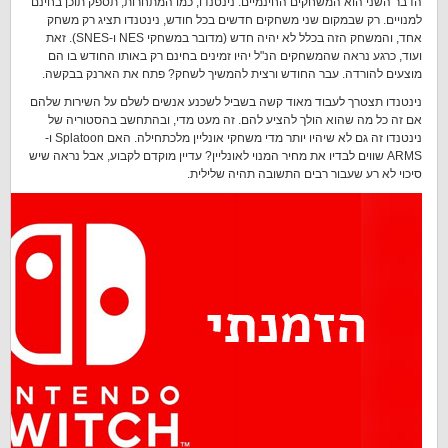
הדבר השני הוא המשחקים החינמיים. נינטנדו, כמו המתחרות, תספק תוכן בחינם
למנויים. רק שבמקום שני משחקים חדשים בכל חודש, נינטנדו תציג רק משחק
אחד, והמשחק הזה בכלל לא יהיה חדש (מדובר במשחקי NES ו-SNES). זאת
ועוד, כרגע נראה שהמשחקים הנ"ל יהיו זמינים בחינם רק באותו החודש בו הם
מוצעים להורדה. עבר החודש ורצית להמשיך לשחק? פתח את הארנק בבקשה.
נינטנדו תצטרך לעבוד מאוד קשה בשביל לשכנע אנשים לשלם על השירות שלהם
אם זה כל מה שהוא הולך להציע להם. זה מעט מדי, ובהתחשב בהסטוריה של
נינטנדו זה גם לא שיהיו יותר מדי משחקי אונליין מלכתחילה. האם Splatoon ו-
ARMS שווים לבדיו את מחיר המנוי לאונליין? עדיין מוקדם לקבוע, אבל נראה שיש
סיכוי לא רע שעבור רבים התשובה תהיה שלילית.