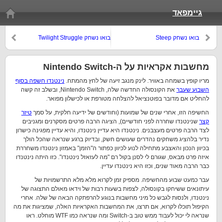
גיימפאד
בואו נשחק Steep
בואו נשחק Twilight Struggle
מחשבות אקראיות על ה-Nintendo Switch
מריו קופץ בשמחה באוויר. לינק מנגב זיעה של לחץ מהמתח.
נינטנדו חשפה בסוף
השבוע שעבר
את הקונסולה החדשה שלה, Nintendo Switch, ובשלב זה קשה
להחליט אם מדובר בפוטנציאל להצלחה מטורפת או לכישלון מפואר.
החשיפה הזו, אחרי שנים של שמועות (וחודשים של ידיעה חלקית, על סמך
טיזר
קצר
שנינטנדו שחררה לפני חודשיים), הציגה הרבה פרטים מסקרנים ומגניבים
לצד הרבה פרטים מעצבנים. נינטנדו היא עדיין נינטנדו, והיא עדיין מפגינה כישרון
נדיר בלהציג משחקים נהדרים שעושים חשק, ובדיוק ברגע שנראה שהכל הולך
בכיוון הנכון והאצבע מתחילה לנוע לכיוון כפתור ה"הזמן" באמזון נינטנדו משחררת
איזה פרט מבאס, שגורם לי לסנן בקול רם "מה לעזאזל נינטנדו". כזו היתה נינטנדו
כבר הרבה מאוד שנים, וכזו היא נינטנדו עדיין.
עבר כמעט שבוע מהחשיפה. מספיק זמן לקרוא מלא מלא התרשמויות של
עיתונאים ששיחקו בקונסולה, לצפות בשעות רבות של וידאו מאולם התצוגה של
נינטנדו, ולנסות לגבש כל מיני מחשבות בנוגע להרפתקה הבאה של שלה. אחרי
הקיפול תוכלו לקרוא, אם תרצו, את המחשבות האקראיות האלה, שמציגות את מה
שנראה לי יכול לעבוד ממש טוב ב-Switch ומה שנראה כמו WTF מוחלט. ראו