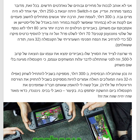
אני לא אוהב לבכות על מחירים גבוהים של גאדג'טים חדשים. בכל זאת, מדובר
במוצר מותרות. ועדיין. אם ה-Switch היתה יוצאת ב-250 דולר, אף אחד לא היה
מרים גבה. ב-300 דולר, לעומת זאת, הרבה יותר אנשים מתחילים לחשוב פעמיים
אם לקנות או לא (במיוחד שאפשר לקנות במחיר הזה באנדל של פלייסטיישן או
אקסבוקס עם משחק). באביזרים הנילווים זה הרבה יותר גרוע: 80 דולר לזוג נוסף
של שלטי joycons קטנים? 70 דולר לשלט פרו? ועל זה צריך להוסיף כרטיס מיקרו
SD כדי להרחיב את הנפח הפנימי השערוריתי של הקונסולה (32 גיגה, תודה
ששאלתם).
מי שרוצה לצייד את הסוויץ' שלו באביזרים ימצא את עצמו עם הוצאה של קרוב
ל-500, וזה לפני שהתחלנו לדבר עלות המשחקים עצמם, כי הקונסולה מגיעה בלי
שום משחק.
זה נכון שהחבילה הבסיסית, ב-300 דולר, מספיקה בשביל להתחיל לשחק (אפילו
ה-32 גיגה המעליבים האלה אמורים להיות מספיקים בשביל להחזיק את הגירסה
הדיגיטלית של זלדה), אבל קשה לי להאמין שאותם חבר'ה שמזמינים את
הקונסולה ביום ההשקה יסתפקו בה. בקיצור – כואב לי בכיס. נינטנדו, כדאי מאוד
שזה יהיה שווה את זה!