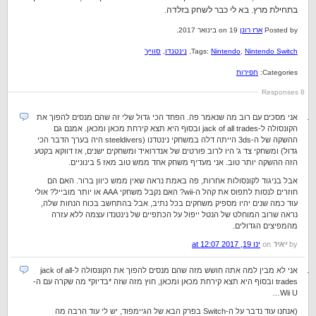
בתחילת מרץ. בא לי כבר לשחק בזלדה.
Posted by
ארז רונן
on 19 בינואר 2017.
Nintendo Switch
,
Nintendo
Tags:
,
נינטנדו
,
סוויץ'
Categories:
חפירות
8 Responses
אני מסכים עם רוב מה שנאמר פה. הפחד הכי גדול שלי זה שהם מנסים להפוך את
הקונסולה ל-jack of all trades ובסוף היא תצא קירחת מכאן ומכאן. אמנם גם
ההשקה של ה-3ds הייתה דלה במשחקי נינטדנו (steeldivers היה בערך הדבר הכי
גדול) ומשחקי צד ג' היו לרוב פורטים של אנדרואיד ומשחקים ישנים, אז דווקא בקטע
הזה ההשקה יותר טוב. אני מעדיף משחק אחד ממש טוב מאז 5 בינוניים.
אבל בניגוד לקונסולות אחרות, פה באמת נראה שאין ממש כיוון ברור. האם הם
חוזרים לנסות לתפוס את קהל ה-wii? האם נקבל משחקי AAA או יותר מובייל? אולי
עוד כמה שנים יהיו מספיק משחקים בכל נתיב, אבל בהתחשב בכוח הנחות שלה,
נראה שרוב המוחלט של הנטל ייפול על הכתפיים של נינטנדו עצמה ללא עזרה
מהמפיצים הגדולים.
by
יאיר
on
ינו 19, 2017 at 12:07
אני לא מבין למה אתה חושש מזה שהם מנסים להפוך את הקונסולה ל-jack of all
trades ובסוף היא תצא קירחת מכאן ומכאן, חוץ מזה שזה *בדיוק* מה שקרה עם ה-
Wii U…
(אנחנו עוד נדבר על ה-Switch בפרק הבא של הגיימפוד, יש לי עוד הרבה מה