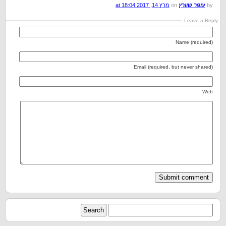
by
עופר שוורץ
on
מרץ 14, 2017 at 18:04
Leave a Reply
Name (required)
Email (required, but never shared)
Web