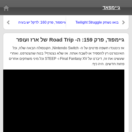
גיימפאד
בואו נשחק Twilight Struggle
גיימפוד, פרק 160: לדקל יש בעיה
גיימפוד, פרק 159: ה- Road Trip של ארז ועופר
אז נינטנדו חשפה פרטים על ה- Nintendo Switch, הקונסולה הבאה שלה, וכל
האינטרנט רץ להספיד או לשבח אותה. אז שלא נצטרף? בטח שהצטרפנו. ואחרי
שעשינו את זה, דיברנו על Final Fantasy XV ו- STEEP וכל מיני משחקים אחרים
פחות חדשים. היה כיף.