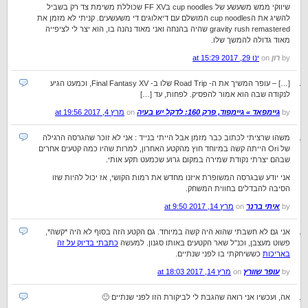
שיווקי ממש משעשע של cup noodles בFF XV שכוללת משימת צד רק בשביל
להשיג את הcup noodles המושלם עם דיאלוגים די משעשעים. קניתי לא מזמן את
gravity rush remastered שהיה בהנחה ואני מאוד נהנה בו, הוא יצר לי לציפייה
מאוד גדולה להמשך שלו.
by
רון
on
ינו 29, 2017 at 15:29
[…] – עופר המשיך את ה- Road Trip שלו ב- Final Fantasy XV, וכמעט הגיע
לנקודה שבה הוא אמור להפסיק. לפחות, עד […]
by
גיימפאד » גיימפוד, פרק 160: לדקל יש בעיה
on
מרץ 4, 2017 at 19:56
משהו שרציתי לכתוב כבר מזמן אבל הייתי בנייד : אני לא זוכר שהגרסה הרגילה
של Ori הייתה קשה במיוחד חוץ מהקטע האחרון, למרות שהיו כמה קטעים אחרים
שבהם יצרתי נקודת שמירה במקום גרוע שכמעט תקע אותי.
אני יודע שבגרסה המשופרת איזנו מחדש את רמות הקושי, אז יכול להיות שזו
הסיבה להבדלים בחווית המשחק.
by
איתי ברנר
on
מרץ 14, 2017 at 9:50
אני גם לא חשבתי שהוא היה קשה במיוחד. גם הקטע הזה בסוף לא היה *קשה*,
פשוט מעצבן, וכנ"ל שאר הקטעים באותו סגנון. למעשה
כתבתי בדיוק על זה
באריכות
כששיחקתי בו לפני שנתיים.
by
עופר שוורץ
on
מרץ 14, 2017 at 18:03
אה, ועכשיו אני רואה שהגבת לי לביקורת הזו לפני שנתיים 🙂