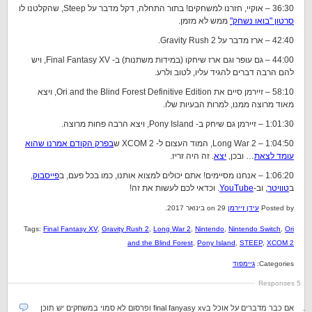
36:30 – אוקיי, חזרנו למשחקים! בתור התחלה, דקל מדבר על Steep, שהקלטנו לו
סרטון "בואו נשחק"
ממש לא מזמן.
42:40 – ארז מדבר על Gravity Rush 2.
44:00 – גם עופר וגם ארז שיחקו (במידות משתנות) ב- Final Fantasy XV, ויש
להם הרבה דברים להגיד עליו, לטוב ולרע.
58:10 – זיירמן סיים את Ori and the Blind Forest Definitive Edition, ויצא
מאוד מרוצה ממנו, למרות הבעיות שלו.
1:01:30 – זיירמן גם שיחק ב- Pony Island, ויצא הרבה פחות מרוצה.
1:04:50 – Long War 2, המוד העצום ל- XCOM 2 ש
בפרק הקודם אמרנו שהוא
עומד לצאת
… ובכן,
יצא
. זה היה זריז.
1:06:20 – אנחנו מסיימים!
אתם יכולים למצוא אותנו, כמו בכל פעם,
ב
פייסבוק
,
ב
טוויטר
, וב-
YouTube
. וכדאי לכם לעשות את זה!
Posted by
עידן זיירמן
on 29 בינואר 2017.
Tags:
Final Fantasy XV
,
Gravity Rush 2
,
Long War 2
,
Nintendo
,
Nintendo Switch
,
Ori
and the Blind Forest
,
Pony Island
,
STEEP
,
XCOM 2
Categories:
גיימפוד
5 Responses
אם כבר מדברים על אוכל בfinal fanyasy xv ופרסום לא סמוי במשחקים יש תוכן