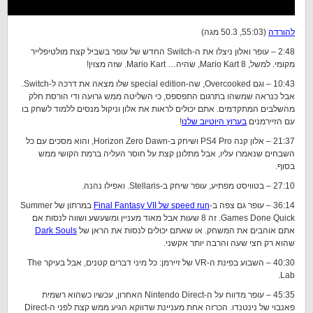
להורדה
(55:03, 50.3 מגה)
2:48 – עופר ואלון ניצלו את ה-Switch החדש של עופר בשביל קצת מולטיפלייר
מקומי. למשל, Mario Kart 8, שהיה… Mario Kart. שזה מצוין!
10:43 – וגם Overcooked, שה-special edition שלו מצאה את דרכה ל-Switch.
אבל כנראה שמשהו בתרגום התפספס, כי השליטה ממש גרועה ודי הורסת חלק
מהשלבים המתקדמים. אתם יכולים לראות את אלון וניקול מנסים ללמוד לשחק בו
עם הזיירמנים
בערוץ היוטיוב שלנו
!
21:37 – אלון קנה PS4 Pro ושיחק ב-Horizon Zero Dawn, והוא מסכים עם כל
השבחים שנאמרו עליו, אבל מתלונן קצת על חוסר העליה ברמת הקושי ממש
בסוף.
27:10 – בטוויסט מפתיע, עופר שיחק ב-Stellaris. ואפילו נהנה.
36:14 – עופר גם צפה ב-
speed run של Final Fantasy VII
במרתון של Summer
Games Done Quick. זה 8 שעות אבל מאוד מעניין ומשעשע ושווה לנסות אם
אתם אוהבים את המשחק. או שאתם יכולים לנסות את הראן של
Dark Souls
שהוא רק חצי שעה והרבה יותר אקשני.
40:30 – השבוע בפינת ה-VR של זיירמן: כל מיני דברים קטנים, אבל בעיקר The
Lab.
45:35 – עופר מדווח על ה-Nintendo Direct האחרון, עכשיו כשהוא רשמית
פאנבוי של נינטנדו. הכרזה אחת מעניינת שדווקא הגיע ממש קצת לפני ה-Direct