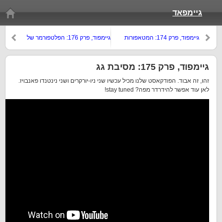
גיימפאד
גיימפוד, פרק 174: המטאפורות
גיימפוד, פרק 176ֿ: הפלטפורמר של
המטרידות של דני
בראדפורד
גיימפוד, פרק 175: מסיבת גג
זהו, זה אבוד. הפודקאסט שלנו מכיל עכשיו שני ניו-יורקרים ושני נינטנדו פאנבויז.
לאן עוד אפשר להידרדר מפה? stay tuned!