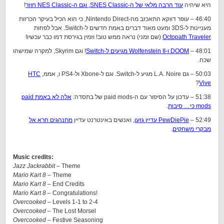
היא שיהיה
עוד הרבה מלאי של ה-SNES Classic, וגם ה-NES Classic חוזר
!
46:40 – עופר דווקא התאכזב מה-Nintendo Direct, כי הוא הכיל בעיקר הכרזות
מעניינות ל-3DS ומעט מאוד דברים באמת חדשים ל-Switch. אבל לפחות
Octopath Traveler
(שם זמני) נראה ממש טוב! וזמין בגירסת דמו כבר עכשיו!
48:01 –
DOOM ו-Wolfenstein II מגיעים ל-Switch
! וגם Skyrim, למקרה שמישהו
שכח.
50:03 – גם L.A. Noire מגיע ל-Switch. וגם ל-Xbone ול-PS4 ו, אממ,
HTC
?
Vive
51:38 – עדכון על הסיפור עם ה-paid mods של בתסדה:
אלה לא באמת paid
mods כי… סיבות
.
52:49 –
PewDiePie עדיין גזען
, ואנשים באינטרנט עדיין
מתנהגים חרא אל
מבקרי משחקים
.
Music credits:
Jazz Jackrabbit –
Theme
Mario Kart 8
– Theme
Mario Kart 8
– End Credits
Mario Kart 8 –
Congratulations!
Overcooked –
Levels 1-1 to 2-4
Overcooked –
The Lost Morsel
Overcooked –
Festive Seasoning