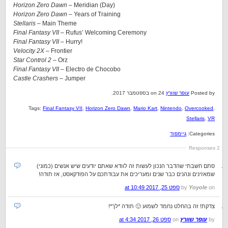
Horizon Zero Dawn
– Meridian (Day)
Horizon Zero Dawn
– Years of Training
Stellaris
– Main Theme
Final Fantasy VII
– Rufus’ Welcoming Ceremony
Final Fantasy VII
– Hurry!
Velocity 2X
– Frontier
Star Control 2
– Orz
Final Fantasy VII
– Electro de Chocobo
Castle Crashers –
Jumper
Posted by
עופר שוורץ
on 24 בספטמבר 2017.
Tags:
Final Fantasy VII
,
Horizon Zero Dawn
,
Mario Kart
,
Nintendo
,
Overcooked
,
Stellaris
,
VR
Categories:
גיימפוד
2 Responses
סתם חשבתי שהדבר הנכון לעשות זה לוודא שאתם יודעים שיש אנשים (כמוני)
שמאזינים ונהנים כבר שנים ומעריכים את עבודתכם על הפודקאסט, אז תודה!
on
Yoyole
by
ספט 25, 2017 at 10:49
צדקת! זה בהחלט נחמד לשמוע 🙂 תודה *לך*!
by
עופר שוורץ
on
ספט 26, 2017 at 4:34