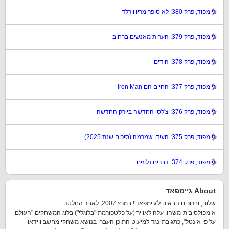
גיימפוד, פרק 380: לא סופר מריו וורלד
גיימפוד, פרק 379: הערות מאנשים ברחוב
גיימפוד, פרק 378: הודים
גיימפוד, פרק 377: החיים הם Iron Man
גיימפוד, פרק 376: צ'לסי החדשה ביורק החדשה
גיימפוד, פרק 375: העידן שמרמה (סיכום שנת 2025)
גיימפוד, פרק 374: דברים נלוזים
About גיימפאד
שלום, וברוכים הבאים ל'גיימפאד'! במרץ 2007, לאחר החלטה
אימפולסיבית-משהו, עלה לאוויר (על פלטפורמת "בלוגלי") בלוג המשחקים "העולם
על פי אינטל", כתגובת-נגד למיעוט התוכן העברי בנושא משחקי מחשב ווידאו