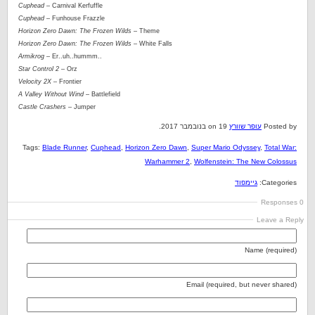
Cuphead
– Carnival Kerfuffle
Cuphead
– Funhouse Frazzle
Horizon Zero Dawn: The Frozen Wilds
– Theme
Horizon Zero Dawn: The Frozen Wilds
– White Falls
Armikrog
– Er..uh..hummm..
Star Control 2
– Orz
Velocity 2X
– Frontier
A Valley Without Wind
– Battlefield
Castle Crashers
– Jumper
Posted by
עופר שוורץ
on 19 בנובמבר 2017.
Tags:
Blade Runner
,
Cuphead
,
Horizon Zero Dawn
,
Super Mario Odyssey
,
Total War:
Warhammer 2
,
Wolfenstein: The New Colossus
Categories:
גיימפוד
0 Responses
Leave a Reply
Name (required)
Email (required, but never shared)