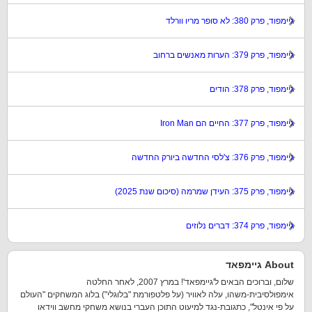
גיימפוד, פרק 380: לא סופר מריו וורלד
גיימפוד, פרק 379: הערות מאנשים ברחוב
גיימפוד, פרק 378: הודים
גיימפוד, פרק 377: החיים הם Iron Man
גיימפוד, פרק 376: צ'לסי החדשה ביורק החדשה
גיימפוד, פרק 375: העידן שמרמה (סיכום שנת 2025)
גיימפוד, פרק 374: דברים נלוזים
About גיימפאד
שלום, וברוכים הבאים ל'גיימפאד'! במרץ 2007, לאחר החלטה
אימפולסיבית-משהו, עלה לאוויר (על פלטפורמת "בלוגלי") בלוג המשחקים "העולם
על פי אינטל", כתגובת-נגד למיעוט התוכן העברי בנושא משחקי מחשב ווידאו