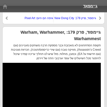
גיימפאד
גיימפוד, פרק 178: New Dong City
איפה הם היום: Pixel Art
גיימפוד, פרק 179: Warham, Warhammer,
Warhammest
תקופת הסתיו/חגים לא מאכזבת וכבר מספקת הרבה משחקים מעניינים (וגם
Assassin’s Creed), מוזיקה טובה (וגם שירי כריסמס/חנוכה), הכרזות מגניבות
(וגם חדשות על EA), וכמובן, מחלות. מזל שיש לנו תהליך עריכה קפדני שיכול
להיפטר מכל השיעולים של עופר וערבובי התה של זיירמן.