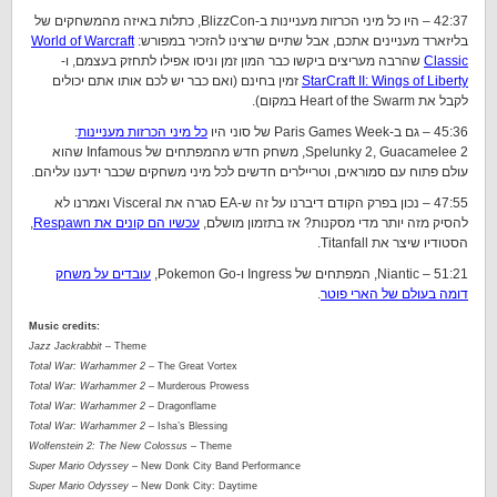
42:37 – היו כל מיני הכרזות מעניינות ב-BlizzCon, כתלות באיזה מהמשחקים של
בליזארד מעניינים אתכם, אבל שתיים שרצינו להזכיר במפורש:
World of Warcraft
Classic
שהרבה מעריצים ביקשו כבר המון זמן וניסו אפילו לתחזק בעצמם, ו-
StarCraft II: Wings of Liberty
זמין בחינם (ואם כבר יש לכם אותו אתם יכולים
לקבל את Heart of the Swarm במקום).
45:36 – גם ב-Paris Games Week של סוני היו
כל מיני הכרזות מעניינות
:
Spelunky 2, Guacamelee 2, משחק חדש מהמפתחים של Infamous שהוא
עולם פתוח עם סמוראים, וטריילרים חדשים לכל מיני משחקים שכבר ידענו עליהם.
47:55 – נכון בפרק הקודם דיברנו על זה ש-EA סגרה את Visceral ואמרנו לא
להסיק מזה יותר מדי מסקנות? אז בתזמון מושלם,
עכשיו הם קונים את Respawn
,
הסטודיו שיצר את Titanfall.
51:21 – Niantic, המפתחים של Ingress ו-Pokemon Go,
עובדים על משחק
דומה בעולם של הארי פוטר
.
Music credits:
Jazz Jackrabbit
– Theme
Total War: Warhammer 2
– The Great Vortex
Total War: Warhammer 2
– Murderous Prowess
Total War: Warhammer 2
– Dragonflame
Total War: Warhammer 2
– Isha’s Blessing
Wolfenstein 2: The New Colossus
– Theme
Super Mario Odyssey
– New Donk City Band Performance
Super Mario Odyssey
– New Donk City: Daytime