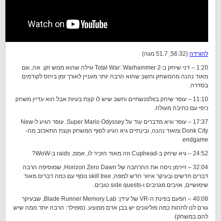
להורדה
(56:32, 51.7 מגה)
1:20 – דני שיחק ב-Total War: Warhammer 2 וגילה שהוא ממש זקן. אה, וגם
מאוד נהנה מהמשחק וחשב שהוא הרבה יותר מעניין לאורך זמן ביחס לקודמים
בסדרה.
11:10 – עופר שיחק בוולפנשתיים וחשב שיש לו קצת בעיות אבל הוא עדיין משחק
כיפי עם כתיבה מעולה.
17:37 – עופר וגיא מדברים עוד על Super Mario Odyssey. עופר הגיע ל-New
Donk City ומאוד נהנה, ובינתיים גיא הגיע לסוף המשחק וקצת התאכזב מה-
endgame.
24:52 – גיא שיחק ב-Cuphead וזה מאוד הזכיר לו, אממ, raids ב-WoW?
32:04 – זיירמן ניסה את ההרחבה של Horizon Zero Dawn, שמוסיפה הרבה
דברים חדשים ובעיקר איזור חדש למפה, skill tree נוסף עם כמה דברים מאוד
שימושיים, אויבים מגניבים ו-side quests טובים.
40:08 – הפעם בפינת ה-VR של עידן: Blade Runner Memory Lab, שבעיקר
גורם לנו לתהות כמה פוליגונים יש בבן אדם ממוצע. (ספוילר: הרבה יותר ממה שיש
להם במשחק)