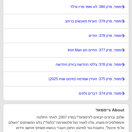
גיימפוד, פרק 380: לא סופר מריו וורלד
גיימפוד, פרק 379: הערות מאנשים ברחוב
גיימפוד, פרק 378: הודים
גיימפוד, פרק 377: החיים הם Iron Man
גיימפוד, פרק 376: צ'לסי החדשה ביורק החדשה
גיימפוד, פרק 375: העידן שמרמה (סיכום שנת 2025)
גיימפוד, פרק 374: דברים נלוזים
About גיימפאד
שלום, וברוכים הבאים ל'גיימפאד'! במרץ 2007, לאחר החלטה
אימפולסיבית-משהו, עלה לאוויר (על פלטפורמת "בלוגלי") בלוג המשחקים "העולם
על פי אינטל", כתגובת-נגד למיעוט התוכן העברי בנושא משחקי מחשב ווידאו