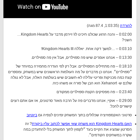
להורדה
(1:03:35, 87.4 מגה)
0:02:00 – והנה הרגע שכולנו חיכינו לו! זיירמן מדבר על Kingdom Hearts…
השני?
0:03:10 – …למשך דקה אחת. יאללה Kingdom Hearts III!
0:13:30 – אנחנו
אומרים
שיש פה ספוילרים, אבל אין פה ספוילרים.
0:18:10 – פה מתחילים הספוילרים. אבל רק לפי הגדרה מחמירה במיוחד של
״ספוילרים״. אנחנו כן מדברים על מה העולמות הראשונים שיש במשחק, ומספרים
קצת כמה מכניקות ופריטי עלילה לא-חשובים שיש בעולמות האלה, אבל לא נגלה
שלכם ש- Xehanort הוא הבן של סורה או משהו כזה.
0:23:40 – פה מפסיקים הקצת-ספוילרים ממקודם
0:29:00 – אוקיי, אנחנו מדברים פה על הרבה מאוד סרטונים, אז אם אתם רוצים
קישורים להכל:
סרטוני האקספוזיציה שכלולים בתוך המשחק זמינים לצפיה גם
ביוטיוב
האם Kingdom Hearts הוא משחק שאי אפשר לכתוב עליו ביקורת
? זה
הסרטון שמציג את הקייס בעד ״לקפוץ לתוך המשחק בלי להתעדכן במה
שקרה במשחקים הקודמים״.