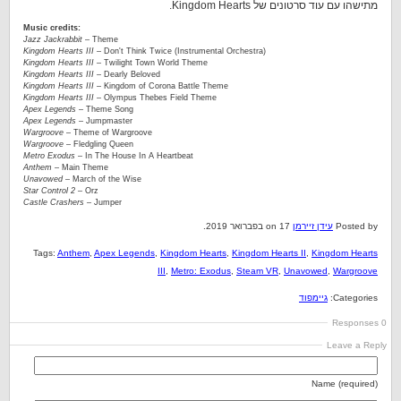
מתישהו עם עוד סרטונים של Kingdom Hearts.
Music credits:
Jazz Jackrabbit
– Theme
Kingdom Hearts III
– Don't Think Twice (Instrumental Orchestra)
Kingdom Hearts III
– Twilight Town World Theme
Kingdom Hearts III
– Dearly Beloved
Kingdom Hearts III
– Kingdom of Corona Battle Theme
Kingdom Hearts III
– Olympus Thebes Field Theme
Apex Legends
– Theme Song
Apex Legends
– Jumpmaster
Wargroove
– Theme of Wargroove
Wargroove
– Fledgling Queen
Metro Exodus
– In The House In A Heartbeat
Anthem
– Main Theme
Unavowed
– March of the Wise
Star Control 2 –
Orz
Castle Crashers –
Jumper
Posted by
עידן זיירמן
on 17 בפברואר 2019.
Tags:
Anthem
,
Apex Legends
,
Kingdom Hearts
,
Kingdom Hearts II
,
Kingdom Hearts
III
,
Metro: Exodus
,
Steam VR
,
Unavowed
,
Wargroove
Categories:
גיימפוד
0 Responses
Leave a Reply
Name (required)