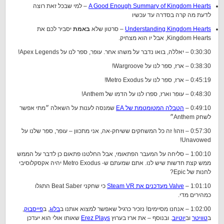
A Good Enough Summary of Kingdom Hearts
– למי שבכל זאת רוצה
לדעת מה קרה בסדרה עד עכשיו
Understanding Kingdom Hearts
– סרטון שלא
באמת
יסביר לכם את
Kingdom Hearts, אבל יו הוא מצחיק.
0:30:30 – יאללה, בואו נדבר על משהו אחר. עופר, ספר לנו על Apex Legends!
0:38:30 – ארז, ספר לנו על Wargroove!
0:45:19 – ארז, ספר לנו על Metro Exodus!
0:48:30 – עופר וארז, ספרו לנו על הדמו של Anthem!
0:49:10 –
הטבלה המטומטמת של EA
שמנסה לענות על השאלה ״מתי אפשר
לשחק Anthem״
0:57:30 – וזהו! זה כל המשחקים ששיחק-אה, אני מתכוון – עופר, ספר שלנו על
Unavowed!
1:00:10 – סליחה על המעבר הפתאומי, אבל החלטנו פתאום כן לדבר על הממש
ממש קצת חדשות שיש לנו. אתם שמעתם ש- Metro Exodus יהיה אקסקלוסיבי
לחנות של Epic?
1:01:10 –
Valve מעדכנים את Steam VR
כי שחקני Beat Saber התגלו
כמהירים מדי.
1:02:00 – אנחנו מסיימים! נזכיר כרגיל שאפשר למצוא אותנו ב
בלוג
, ב
פייסבוק
,
ב
טוויטר
וב
יוטיוב
. ובנוסף – את ארז בערוץ
Erez Plays
שאותו אולי הוא יעדכן