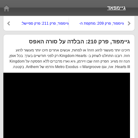
גיימפאד
גיימפוד, פרק 209: מתקפת ה-
גיימפוד, פרק 211: פרק ספיישל:
Metroidvanias
מלכלכים על זיירמן
גיימפוד, פרק 210: הבלדה על סורה האפס
חיכינו יותר מעשור לרגע הזה! או לפחות, אנשים אחרים חיכו יותר מעשור לרגע
הזה. רובנו התחלנו לשחק ב- Kingdom Hearts רק לפני חודשיים בערך. בכל אופן,
הנה זה מגיע: הפרק הזה שבו זיירמן, גיא וארז מדברים ללא הפסקה על Kingdom
Hearts III. אה, וגם Wargroove ו- Metro Exodus והדמו של Anthem. בקטנה.