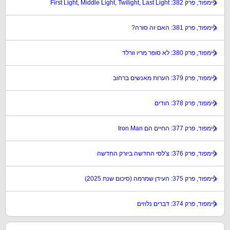
גיימפוד, פרק 382: First Light, Middle Light, Twilight, Last Light
גיימפוד, פרק 381: האם זה סורה?
גיימפוד, פרק 380: לא סופר מריו וורלד
גיימפוד, פרק 379: הערות מאנשים ברחוב
גיימפוד, פרק 378: הודים
גיימפוד, פרק 377: החיים הם Iron Man
גיימפוד, פרק 376: צ'לסי החדשה ביורק החדשה
גיימפוד, פרק 375: העידן שמרמה (סיכום שנת 2025)
גיימפוד, פרק 374: דברים נלוזים