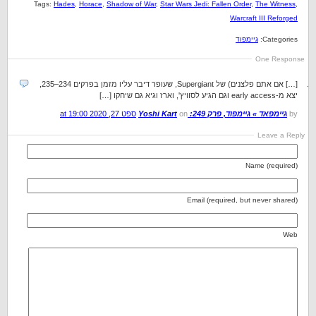
Tags:
Hades
,
Horace
,
Shadow of War
,
Star Wars Jedi: Fallen Order
,
The Witness
,
Warcraft III Reforged
Categories:
גיימפוד
One Response
[…] אם אתם פלצנים) של Supergiant, שעופר דיבר עליו מזמן בפרקים 234–235,
יצא מ-early access וגם הגיע לסוויץ', וארז וגיא גם שיחקו […]
by
גיימפאד » גיימפוד, פרק 249: Yoshi Kart
on
ספט 27, 2020 at 19:00
Leave a Reply
Name (required)
Email (required, but never shared)
Web