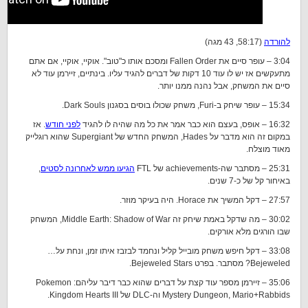
להורדה
(58:17, 43 מגה)
3:04 – עופר סיים את Fallen Order ומסכם אותו כ"טוב". אוקיי, אוקיי, אם אתם
מתעקשים אז יש לו עוד 10 דקות של דברים להגיד עליו. בינתיים, זיירמן עוד לא
סיים את המשחק, אבל נהנה ממנו יותר.
15:34 – עופר שיחק ב-Furi, משחק שכולו בוסים בסגנון Dark Souls.
16:32 – אופס, בעצם הוא כבר אמר את כל מה שהיה לו להגיד
לפני חודש
. אז
במקום זה הוא מדבר על Hades, המשחק החדש של Supergiant שהוא רוגלייק
מאוד מוצלח.
25:31 – מסתבר שה-achievements של FTL
הגיעו ממש לאחרונה לסטים
,
באיחור קל של כ-7 שנים.
27:57 – דקל המשיך את Horace. היה בעיקר מוזר.
30:02 – מה שדקל באמת שיחק זה Middle Earth: Shadow of War, המשחק
שבו הורגים מלא אורקים.
33:08 – דקל חיפש משחק מובייל קליל ונחמד לבזבז איתו זמן, ונחת על…
Bejeweled? מסתבר. בפרט Bejeweled Stars.
35:06 – זיירמן מספר עוד קצת על דברים שהוא כבר דיבר עליהם: Pokemon
Mystery Dungeon, Mario+Rabbids וה-DLC של Kingdom Hearts III.