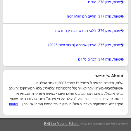
גיימפוד, פרק 378: הודים
גיימפוד, פרק 377: החיים הם Iron Man
גיימפוד, פרק 376: צ'לסי החדשה ביורק החדשה
גיימפוד, פרק 375: העידן שמרמה (סיכום שנת 2025)
גיימפוד, פרק 374: דברים נלוזים
About גיימפאד
שלום, וברוכים הבאים ל'גיימפאד'! במרץ 2007, לאחר החלטה
אימפולסיבית-משהו, עלה לאוויר (על פלטפורמת "בלוגלי") בלוג המשחקים "העולם
על פי אינטל", כתגובת-נגד למיעוט התוכן העברי בנושא משחקי מחשב ווידאו
ברשת. זה עבד די טוב, בסך הכל. "העולם על פי אינטל" צמח, גדל ופרח עד שהוא
הפך לבלוג המשחקים העברי הגדול והוותיק ביותר ברשת (עד אשר יוכח […]
more
→
.
Exit the Mobile Edition
(view the standard browser version)