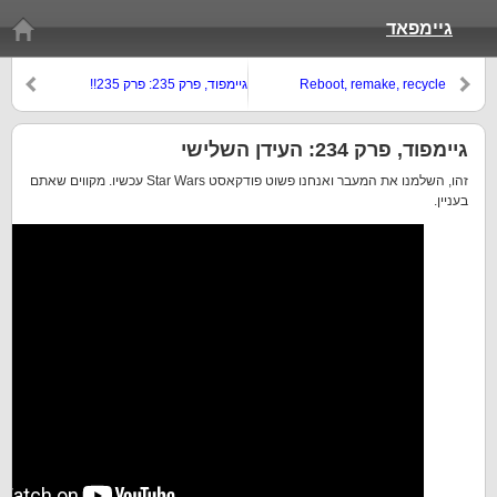
גיימפאד
Reboot, remake, recycle
גיימפוד, פרק 235: פרק 235!!
גיימפוד, פרק 234: העידן השלישי
זהו, השלמנו את המעבר ואנחנו פשוט פודקאסט Star Wars עכשיו. מקווים שאתם
בעניין.