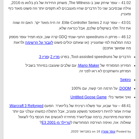
41:02 – עופר שיחק שוב ב-The Witness, משחק החידות של ג'ון בלואו מ-2016,
וגילה שבסיבוב שני כל הדברים שהיו מעצבנים לא תקפים יותר וזה פשוט מאוד כיף
ומעניין.
43:01 – עופר קנה Elite Controller Series 2. זה היה מאוד יקר. האם זה שווה
את זה? תלוי בשיקולים שלכם, אבל כנראה שלא.
46:12 – מרתון ה-speedruns החצי-שנתי GDQ קרה שוב, וכמו תמיד עופר מספק
כמה המלצות למי שמעוניין: (או שאתם יכולים פשוט
לעבור על הרשימה
ולראות
מה שמושך אתכם)
הדברים של Tool-assisted speedruns, בפרט
מריו 2
ו
מריו 3
.
המירוץ המסורתי של
Mario Maker
, עם שלבים שעוצבו במיוחד בשביל
המרתון והשחקנים לא ראו לפני זה.
Sekiro
DOOM
, על הרמה הכי קשה, עם 100%
ואיך אפשר בלי:
Untitled Goose Game
48:41 – עוד שבוע, עוד פשלה רצינית של בליזארד. הפעם
Warcraft 3 Reforged
,
שהיה אמור להיות רימאסטר מושקע ומגניב, אבל התגלה כמשהו עצלני עם יותר
חסרונות מיתרונות, ברמה שבליזארד מחזירה לאנשים את הכסף בלי לשאול
שאלות. אה, ואיפה הגירסה המחודשת ל
טריילר מ-E3 2001
?
Posted by
עופר שוורץ
on 16 בפברואר 2020.