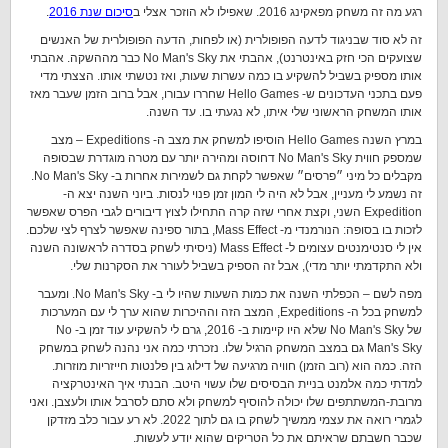
רגע מה זה משחק מפאקינג 2016. שאפילו לא הוזכר אצלי ב
סיכום שנת 2016
.
זה לא סוד שבניגוד לדעה הפופולרית (או לפחות, הדעה הפופולרית של האנשים
שצועקים הכי חזק באינטרנט), אהבתי את No Man's Sky כבר מההשקה. אהבתי
אותו מספיק בשביל להשקיע בו כמה עשרות שעות, ואז נטשתי אותו. הצצתי מדי
פעם בתכני העדכונים ש- Hello Games שחררו עבורו, אבל ברוב הזמן שעבר מאז
אותו המשחק הראשוני שלי איתו, לא נגעתי בו. עד השנה.
במרץ השנה Hello Games הוסיפו למשחק את מצב ה- Expeditions – מצב
שמספק חווית No Man's Sky דחוסה ומהירה יותר עם מטרה מוגדרת שבסופה
מקבלים כל מיני ״פרסים״ שאפשר לקחת גם לשמירות אחרות ב- No Man's Sky.
זה נשמע לי מעניין, אבל לא היה לי המון זמן פנוי לנסות. ביוני השנה יצא ה-
Expedition השני, וקצת אחרי שזה קרה התחילו לצוץ דיבורים לגבי הפרס שאפשר
לזכות בו בסופה: הנורמנדי מ- Mass Effect, בתור ספינה שאפשר לצרף לצי שלכם.
אין לי סנטימנטים עצומים ל- Mass Effect (ניסיתי לשחק בסדרה לראשונה השנה
ולא התקדמתי יותר מדי), אבל זה הספיק בשביל לעורר את הסקרנות שלי.
מפה לשם – הכפלתי השנה את כמות השעות שהיו לי ב- No Man's Sky. ומעבר
למשחק בכל ה- Expeditions, המצב הזה וההיכרות שהוא ערך לי עם המערכות
של No Man's Sky שלא היו קיימות ב- 2016, גרם לי להשקיע עוד זמן ב- No
Man's Sky גם במצב המשחק הרגיל שלו. נזכרתי כמה אני נהנה לשחק במשחק
הזה. כמה הוא (רוב הזמן) חוויה מרגיעה של דילוג בין פלנטות חייזריות מוזרות.
למדתי כמה אלמנט בניית הבסיסים שלו עשוי היטב. הבנתי איך האינטרקציה
מרובת-המשתתפים שלו יכולה להוסיף למשחק ולא סתם לסרבל אותו ולעצבן. ואני
לגמרי רואה את עצמי ממשיך לשחק בו גם לתוך 2022. לא רע עבור כלב מזדקן
שכבר חשבתם שראיתם את כל הטריקים שהוא יודע לעשות.