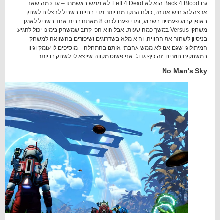
גם Back 4 Blood הוא לא Left 4 Dead. לא ממש באשמתו – עד כמה שאני
ארצה להכחיש את זה, כולנו התקדמנו יותר מדי בחיים בשביל להצליח לשחק
באופן קבוע פעמיים בשבוע, ומדי פעם לכנס 8 מאתנו בבית אחד בשביל לארגן
משחקי Versus במשך כמה שעות. אבל הוא הכי קרוב שמשחק בימינו יכול להגיע
בניסיון לשחזר את החוויה, והוא מלא בשדרוגים ושיפורים בהשוואה למשחק
המיתולוגי שגם אם לא ממש אהבתי אותם בהתחלה – מוסיפים לו עומק וגיוון
במשחקים חוזרים. זה כיף גדול. אני פשוט מקווה שייצא לי לשחק בו יותר.
No Man's Sky