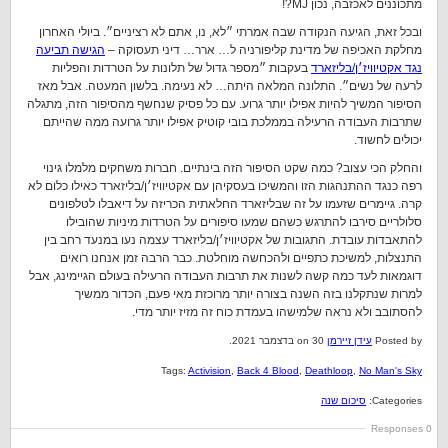
מתכוננים לאכזבה, נכון MJ?!
ובכל זאת, הגיעה הנקודה שבה אמרתי ״לא, נו, אתם לא רציניים״. ביולי האחרון
מחלקת האכיפה של מדינת קליפורניה ל… ארר… דיני תעסוקה –
הגישה תביעה
נגד אקטיוויז׳ן/בליזארד
בעקבות ״מספר גדול של תלונות על הטרדות והפליות
לרעה של נשים״. התלונה המלאה היתה… לא נעימה. בלשון המעטה. אבל מאז
הסיפור המשיך להיות אפילו יותר גרוע. עם כל פסיק שנחשף מהסיפור הזה, מתגלה
שתרבות העבודה הרעילה בממלכת בובי קוטיק אפילו יותר גרועה ממה שהייתם
יכולים לחשוד.
והחלק הכי עצוב? כמה שקט הסיפור הזה בינתיים. חברות משחקים מלמלו גינוי
רפה כנגד ההתנהגות הזו והמשיכו בעסקיהן עם אקטיוויז׳ן/בליזארד כאילו כלום לא
קרה. גיימרים שזעמו על זה שבליזארד החלאתית הכריזה על דיאבלו לטלפונים
סלולריים סירבו להתרגש כשהם שמעו סיפורים על הטרדות מיניות שהובילו
להתאבדות עובדת. התגובות של אקטיוויז׳ן/בליזארד עצמה נעו במנעד רחב בין
התנצלות, למשיכת כתפיים ולהכחשה מוחלטת. כבר הרבה זמן אנחנו רואים
דוגמאות לעד כמה קשה לשנות את תרבות העבודה הרעילה בעולם הגיימינג, אבל
למרות שנתקלנו בזה השנה בצורה יותר מרוכזת מאי פעם, הכדור ממשיך
להסתובב ולא נראה שלמישהו בעמדת כוח זה מזיז יותר מדי.
Posted by
עידן זיירמן
on 30 בדצמבר 2021.
Tags:
Activision
,
Back 4 Blood
,
Deathloop
,
No Man's Sky
Categories:
סיכום שנה
0 Responses