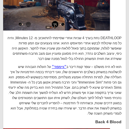
DEATHLOOP נחת בערך 4 שניות אחרי שסיימתי להתאכזב מ- 12 Minutes, והיה
כל מה שיכולתי לבקש אחרי הפיאסקו ההוא: ארגז צעצועים עם המון סודות
שאפשר לגלות, שממוקם בתוך פאזל לולאת-זמן שעניין אותי לחקור. האקשן היה
כיפי, עיצוב השלבים נהדר, הוא היה מסוגנן ומעניין ועם מצב מרובה-משתתפים
ששידרג את חווית המשחק הרגילה בלי לגזול ממנה שום דבר.
הוא לא היה מושלם – עופר קצת דיבר ב
״גיימפוד״
על העלות הגבוהה שיש
לכשלונות במשחק בשלבים הראשונים שלו, ואני דיברתי בכמה הזדמנויות על איך
העלילה שלו, למרות התחלה ואמצע מוצלחים, מסתיימת בקשקוש לא-מספק. הוא
גם הכי פחות "Immersive Sim" והכי הרבה משחק אקשן מבין כל ה- Immersive
Sims האחרים שיצא לי לשחק בהם. אבל התמהיל הזה הוא בדיוק מה שלא ידעתי
שאני צריך בתקופה שבה אף משחק חדש לא הצליח למשוך את תשומת הלב שלי.
נהניתי מאוד לצלול לתוך העולם שלו, לשחק איתו ועם התושבים המטורפים שלו
במגוון דרכים שונות, וכשהיתה לי הזדמנות – להפריע לחברים שלי ששיחקו
במשחק לעשות את אותו הדבר. יש שיגידו שזו בחירה שנויה במחלוקת, אבל הוא
לגמרי משחק השנה שלי.
Back 4 Blood