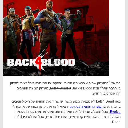
בתואר ״המשחק שמופיע ברשימה הזאת ושיחקתי בו הכי מעט אבל רציתי לשחק
בו הרבה יותר״ זוכה
Left 4 Dead 3
Back 4 Blood, משחק קציצת הזומבים
הקואופרטיבי החדש.
מאז Left 4 Dead לא מצאתי ממש משהו שישחזר את החוויה של חיסול זומבים
בחברותא ש
המשחק ההוא העניק לנו
. רציתי לתת את אותה כמות של אהבה ל-
Evolve
, אבל הוא לא החזיר לי את האהבה הזו. היו לי פה ושם קפיצות לכמה
משחקים מרובי-משתתפים קבוצתיים, והם היו נחמדים, אבל הם לא היו Left 4
Dead.